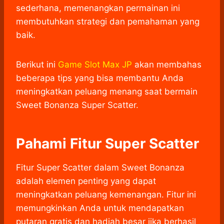
sederhana, memenangkan permainan ini
membutuhkan strategi dan pemahaman yang
baik.
Berikut ini
Game Slot Max JP
akan membahas
beberapa tips yang bisa membantu Anda
meningkatkan peluang menang saat bermain
Sweet Bonanza Super Scatter.
Pahami Fitur Super Scatter
Fitur Super Scatter dalam Sweet Bonanza
adalah elemen penting yang dapat
meningkatkan peluang kemenangan. Fitur ini
memungkinkan Anda untuk mendapatkan
putaran gratis dan hadiah besar jika berhasil