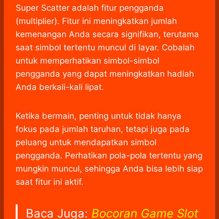
Super Scatter adalah fitur pengganda
(multiplier). Fitur ini meningkatkan jumlah
kemenangan Anda secara signifikan, terutama
saat simbol tertentu muncul di layar. Cobalah
untuk memperhatikan simbol-simbol
pengganda yang dapat meningkatkan hadiah
Anda berkali-kali lipat.
Ketika bermain, penting untuk tidak hanya
fokus pada jumlah taruhan, tetapi juga pada
peluang untuk mendapatkan simbol
pengganda. Perhatikan pola-pola tertentu yang
mungkin muncul, sehingga Anda bisa lebih siap
saat fitur ini aktif.
Baca Juga:
Bocoran Game Slot