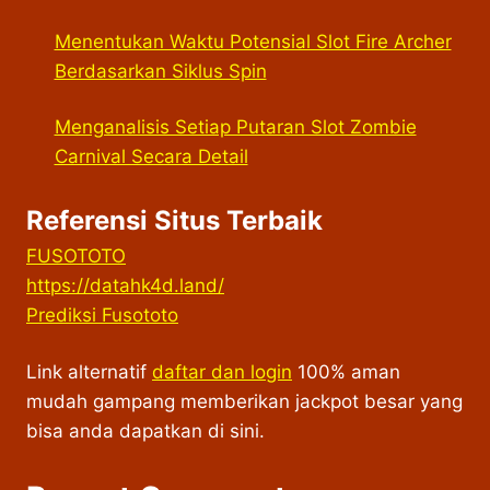
Menentukan Waktu Potensial Slot Fire Archer
Berdasarkan Siklus Spin
Menganalisis Setiap Putaran Slot Zombie
Carnival Secara Detail
Referensi Situs Terbaik
FUSOTOTO
https://datahk4d.land/
Prediksi Fusototo
Link alternatif
daftar dan login
100% aman
mudah gampang memberikan jackpot besar yang
bisa anda dapatkan di sini.