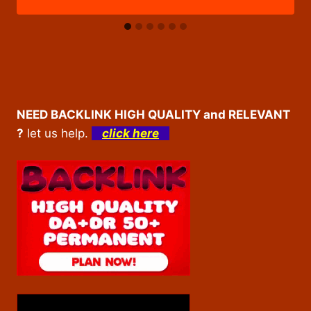
NEED BACKLINK HIGH QUALITY and RELEVANT
?
let us help.
click here