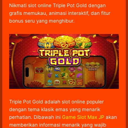
a
c
s
l
y
n
Nikmati slot online Triple Pot Gold dengan
t
e
s
e
p
e
grafis memukau, animasi interaktif, dan fitur
s
b
e
g
e
bonus seru yang menghibur.
A
o
n
r
p
o
g
a
p
k
e
m
r
Triple Pot Gold adalah slot online populer
dengan tema klasik emas yang menarik
perhatian. Dibawah ini
Game Slot Max JP
akan
memberikan informasi menarik yang wajib