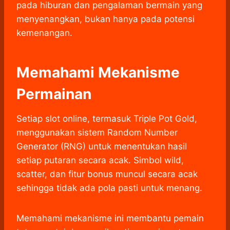
pada hiburan dan pengalaman bermain yang
menyenangkan, bukan hanya pada potensi
kemenangan.
Memahami Mekanisme
Permainan
Setiap slot online, termasuk Triple Pot Gold,
menggunakan sistem Random Number
Generator (RNG) untuk menentukan hasil
setiap putaran secara acak. Simbol wild,
scatter, dan fitur bonus muncul secara acak
sehingga tidak ada pola pasti untuk menang.
Memahami mekanisme ini membantu pemain