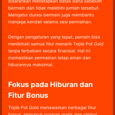
disarankan menetapkan batas dana sebelum
bermain dan tidak melebihi jumlah tersebut.
Mengatur durasi bermain juga membantu
menjaga kendali selama sesi permainan.
Dengan pengaturan yang tepat, pemain bisa
menikmati semua fitur menarik Triple Pot Gold
tanpa terbebani secara finansial. Hal ini
memastikan permainan tetap aman dan
hiburannya maksimal.
Fokus pada Hiburan dan
Fitur Bonus
Triple Pot Gold menawarkan berbagai fitur
bonus, termasuk putaran gratis dan simbol