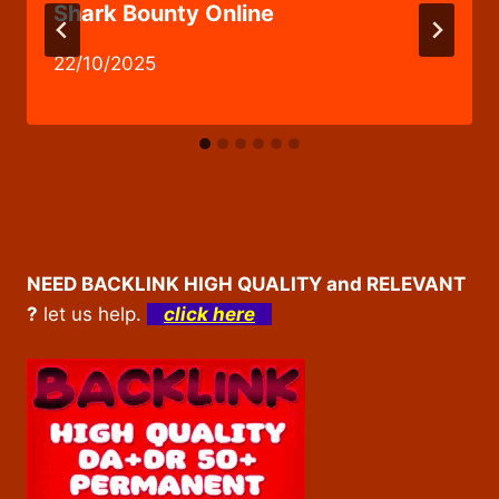
Shark Bounty Online
22/10/2025
NEED BACKLINK HIGH QUALITY and RELEVANT
?
let us help.
click here