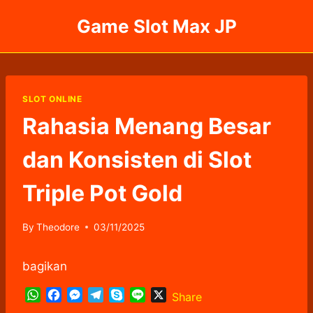
Skip
Game Slot Max JP
to
content
SLOT ONLINE
Rahasia Menang Besar
dan Konsisten di Slot
Triple Pot Gold
By
Theodore
03/11/2025
bagikan
W
F
M
T
S
L
X
Share
h
a
e
e
k
i