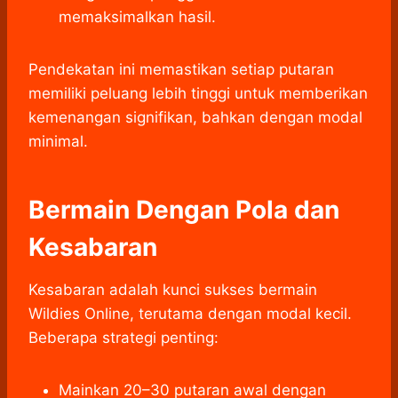
memaksimalkan hasil.
Pendekatan ini memastikan setiap putaran
memiliki peluang lebih tinggi untuk memberikan
kemenangan signifikan, bahkan dengan modal
minimal.
Bermain Dengan Pola dan
Kesabaran
Kesabaran adalah kunci sukses bermain
Wildies Online, terutama dengan modal kecil.
Beberapa strategi penting:
Mainkan 20–30 putaran awal dengan