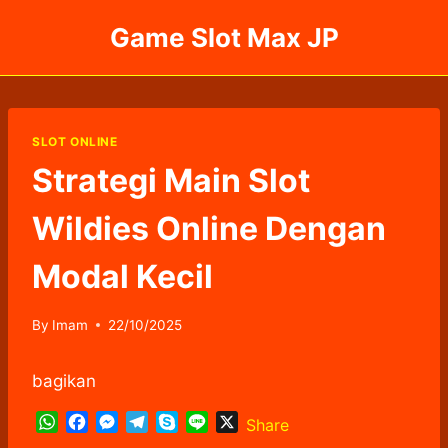
Skip
Game Slot Max JP
to
content
SLOT ONLINE
Strategi Main Slot
Wildies Online Dengan
Modal Kecil
By
Imam
22/10/2025
bagikan
W
F
M
T
S
L
X
Share
h
a
e
e
k
i