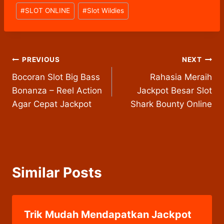
#
SLOT ONLINE
#
Slot Wildies
Post
PREVIOUS
NEXT
Bocoran Slot Big Bass
Rahasia Meraih
navigation
Bonanza – Reel Action
Jackpot Besar Slot
Agar Cepat Jackpot
Shark Bounty Online
Similar Posts
Trik Mudah Mendapatkan Jackpot