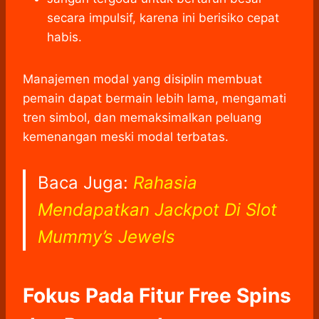
secara impulsif, karena ini berisiko cepat
habis.
Manajemen modal yang disiplin membuat
pemain dapat bermain lebih lama, mengamati
tren simbol, dan memaksimalkan peluang
kemenangan meski modal terbatas.
Baca Juga:
Rahasia
Mendapatkan Jackpot Di Slot
Mummy’s Jewels
Fokus Pada Fitur Free Spins