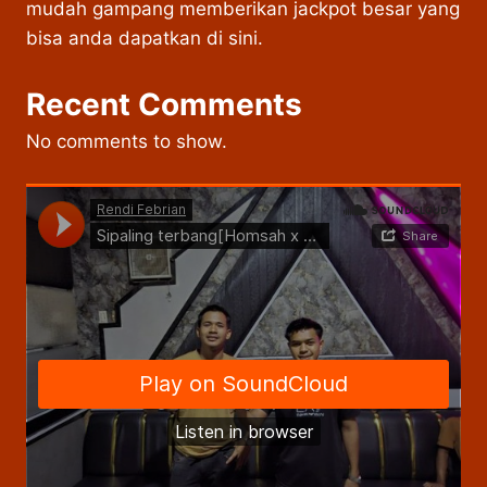
mudah gampang memberikan jackpot besar yang
bisa anda dapatkan di sini.
Recent Comments
No comments to show.