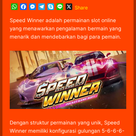
W
F
M
T
S
L
X
Share
h
a
e
e
k
i
a
c
s
l
y
n
Speed Winner adalah permainan slot online
t
e
s
e
p
e
yang menawarkan pengalaman bermain yang
s
b
e
g
e
menarik dan mendebarkan bagi para pemain.
A
o
n
r
p
o
g
a
p
k
e
m
r
Dengan struktur permainan yang unik, Speed
Winner memiliki konfigurasi gulungan 5-6-6-6-