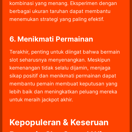
kombinasi yang menang. Eksperimen dengan
berbagai ukuran taruhan dapat membantu
menemukan strategi yang paling efektif.
6. Menikmati Permainan
Terakhir, penting untuk diingat bahwa bermain
slot seharusnya menyenangkan. Meskipun
kemenangan tidak selalu dijamin, menjaga
sikap positif dan menikmati permainan dapat
membantu pemain membuat keputusan yang
lebih baik dan meningkatkan peluang mereka
untuk meraih jackpot akhir.
Kepopuleran & Keseruan