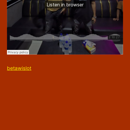
betawislot
© 2026
Game Slot Max JP