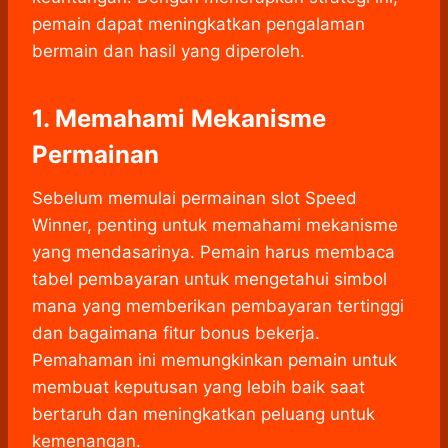
pemain dapat meningkatkan pengalaman
bermain dan hasil yang diperoleh.
1. Memahami Mekanisme
Permainan
Sebelum memulai permainan slot Speed
Winner, penting untuk memahami mekanisme
yang mendasarinya. Pemain harus membaca
tabel pembayaran untuk mengetahui simbol
mana yang memberikan pembayaran tertinggi
dan bagaimana fitur bonus bekerja.
Pemahaman ini memungkinkan pemain untuk
membuat keputusan yang lebih baik saat
bertaruh dan meningkatkan peluang untuk
kemenangan.