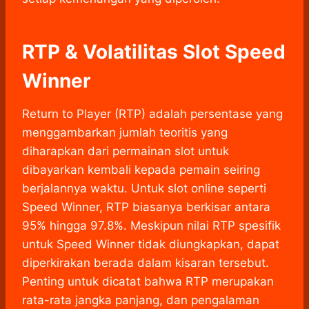
RTP & Volatilitas Slot Speed
Winner
Return to Player (RTP) adalah persentase yang
menggambarkan jumlah teoritis yang
diharapkan dari permainan slot untuk
dibayarkan kembali kepada pemain seiring
berjalannya waktu. Untuk slot online seperti
Speed Winner, RTP biasanya berkisar antara
95% hingga 97.8%. Meskipun nilai RTP spesifik
untuk Speed Winner tidak diungkapkan, dapat
diperkirakan berada dalam kisaran tersebut.
Penting untuk dicatat bahwa RTP merupakan
rata-rata jangka panjang, dan pengalaman