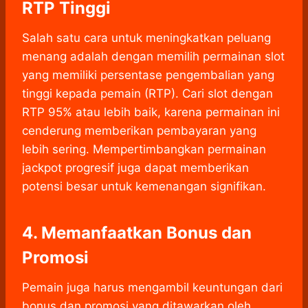
RTP Tinggi
Salah satu cara untuk meningkatkan peluang
menang adalah dengan memilih permainan slot
yang memiliki persentase pengembalian yang
tinggi kepada pemain (RTP). Cari slot dengan
RTP 95% atau lebih baik, karena permainan ini
cenderung memberikan pembayaran yang
lebih sering. Mempertimbangkan permainan
jackpot progresif juga dapat memberikan
potensi besar untuk kemenangan signifikan.
4. Memanfaatkan Bonus dan
Promosi
Pemain juga harus mengambil keuntungan dari
bonus dan promosi yang ditawarkan oleh