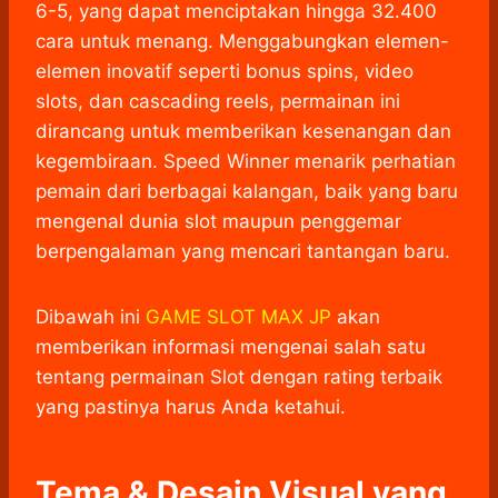
6-5, yang dapat menciptakan hingga 32.400
cara untuk menang. Menggabungkan elemen-
elemen inovatif seperti bonus spins, video
slots, dan cascading reels, permainan ini
dirancang untuk memberikan kesenangan dan
kegembiraan. Speed Winner menarik perhatian
pemain dari berbagai kalangan, baik yang baru
mengenal dunia slot maupun penggemar
berpengalaman yang mencari tantangan baru.
Dibawah ini
GAME SLOT MAX JP
akan
memberikan informasi mengenai salah satu
tentang permainan Slot dengan rating terbaik
yang pastinya harus Anda ketahui.
Tema & Desain Visual yang