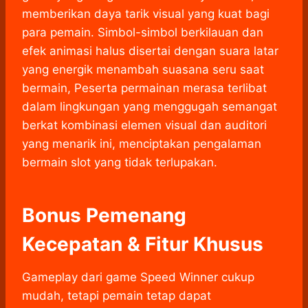
memberikan daya tarik visual yang kuat bagi
para pemain. Simbol-simbol berkilauan dan
efek animasi halus disertai dengan suara latar
yang energik menambah suasana seru saat
bermain, Peserta permainan merasa terlibat
dalam lingkungan yang menggugah semangat
berkat kombinasi elemen visual dan auditori
yang menarik ini, menciptakan pengalaman
bermain slot yang tidak terlupakan.
Bonus Pemenang
Kecepatan & Fitur Khusus
Gameplay dari game Speed ​​Winner cukup
mudah, tetapi pemain tetap dapat