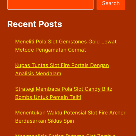
Search
Recent Posts
Meneliti Pola Slot Gemstones Gold Lewat
Metode Pengamatan Cermat
Kupas Tuntas Slot Fire Portals Dengan
Analisis Mendalam
Strategi Membaca Pola Slot Candy Blitz
Bombs Untuk Pemain Teliti
Menentukan Waktu Potensial Slot Fire Archer
Berdasarkan Siklus Spin