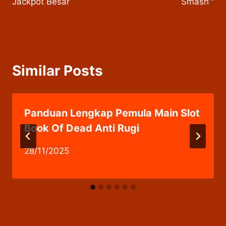
Jackpot Besar
Smash™
Similar Posts
Panduan Lengkap Pemula Main Slot
Book Of Dead Anti Rugi
28/11/2025