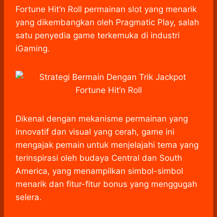
a
c
s
l
y
n
Fortune Hit’n Roll permainan slot yang menarik
t
e
s
e
p
e
yang dikembangkan oleh Pragmatic Play, salah
s
b
e
g
e
satu penyedia game terkemuka di industri
A
o
n
r
iGaming.
p
o
g
a
p
k
e
m
r
Dikenal dengan mekanisme permainan yang
innovatif dan visual yang cerah, game ini
mengajak pemain untuk menjelajahi tema yang
terinspirasi oleh budaya Central dan South
America, yang menampilkan simbol-simbol
menarik dan fitur-fitur bonus yang menggugah
selera.