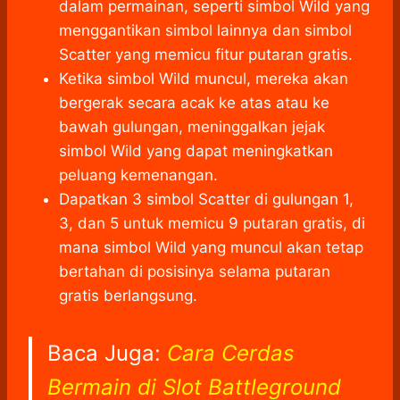
dalam permainan, seperti simbol Wild yang
menggantikan simbol lainnya dan simbol
Scatter yang memicu fitur putaran gratis.
Ketika simbol Wild muncul, mereka akan
bergerak secara acak ke atas atau ke
bawah gulungan, meninggalkan jejak
simbol Wild yang dapat meningkatkan
peluang kemenangan.
Dapatkan 3 simbol Scatter di gulungan 1,
3, dan 5 untuk memicu 9 putaran gratis, di
mana simbol Wild yang muncul akan tetap
bertahan di posisinya selama putaran
gratis berlangsung.
Baca Juga:
Cara Cerdas
Bermain di Slot Battleground