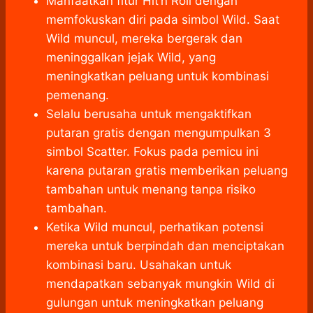
Manfaatkan fitur Hit’n Roll dengan
memfokuskan diri pada simbol Wild. Saat
Wild muncul, mereka bergerak dan
meninggalkan jejak Wild, yang
meningkatkan peluang untuk kombinasi
pemenang.
Selalu berusaha untuk mengaktifkan
putaran gratis dengan mengumpulkan 3
simbol Scatter. Fokus pada pemicu ini
karena putaran gratis memberikan peluang
tambahan untuk menang tanpa risiko
tambahan.
Ketika Wild muncul, perhatikan potensi
mereka untuk berpindah dan menciptakan
kombinasi baru. Usahakan untuk
mendapatkan sebanyak mungkin Wild di
gulungan untuk meningkatkan peluang