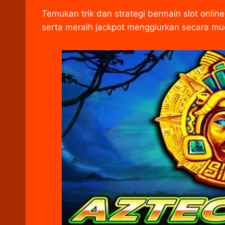
h
a
e
e
k
i
a
c
s
l
y
n
Temukan trik dan strategi bermain slot onl
t
e
s
e
p
e
serta meraih jackpot menggiurkan secara mu
s
b
e
g
e
A
o
n
r
p
o
g
a
p
k
e
m
r