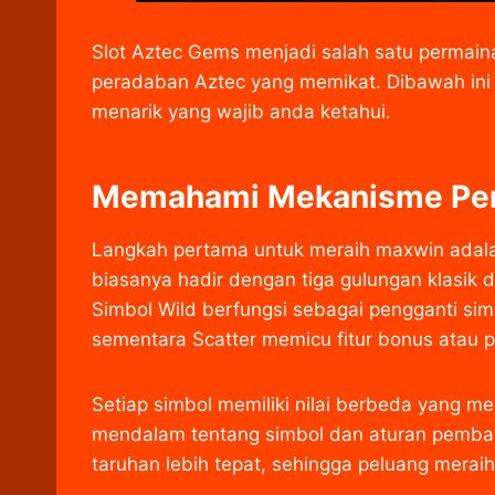
Slot Aztec Gems menjadi salah satu permaina
peradaban Aztec yang memikat. Dibawah in
menarik yang wajib anda ketahui.
Memahami Mekanisme Per
Langkah pertama untuk meraih maxwin adal
biasanya hadir dengan tiga gulungan klasik 
Simbol Wild berfungsi sebagai pengganti s
sementara Scatter memicu fitur bonus atau pu
Setiap simbol memiliki nilai berbeda yang
mendalam tentang simbol dan aturan pemba
taruhan lebih tepat, sehingga peluang merai