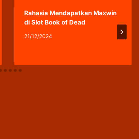
Rahasia Mendapatkan Maxwin
di Slot Book of Dead
21/12/2024