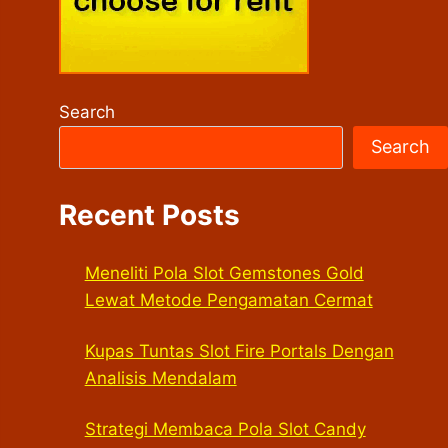
Search
Search
Recent Posts
Meneliti Pola Slot Gemstones Gold
Lewat Metode Pengamatan Cermat
Kupas Tuntas Slot Fire Portals Dengan
Analisis Mendalam
Strategi Membaca Pola Slot Candy