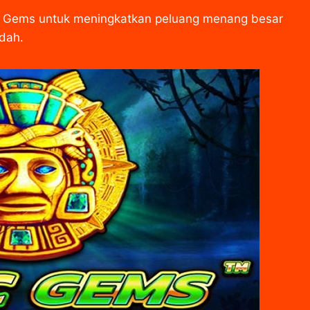
ine Gems untuk meningkatkan peluang menang besar
dah.