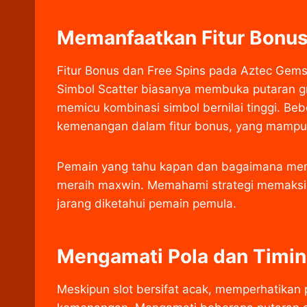
Memanfaatkan Fitur Bonu
Fitur Bonus dan Free Spins pada Aztec Gem
Simbol Scatter biasanya membuka putaran gr
memicu kombinasi simbol bernilai tinggi. B
kemenangan dalam fitur bonus, yang mampu
Pemain yang tahu kapan dan bagaimana memicu
meraih maxwin. Memahami strategi memaksima
jarang diketahui pemain pemula.
Mengamati Pola dan Timi
Meskipun slot bersifat acak, memperhatikan