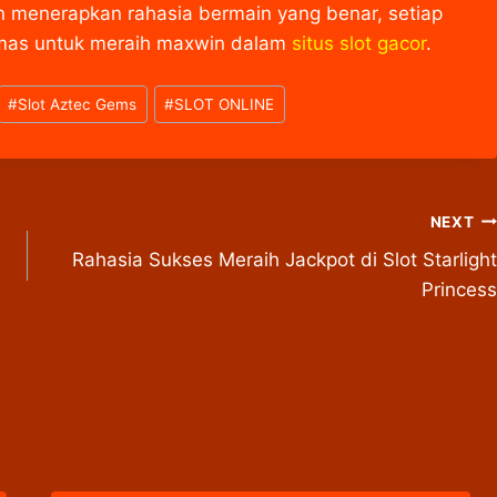
n menerapkan rahasia bermain yang benar, setiap
emas untuk meraih maxwin dalam
situs slot gacor
.
#
Slot Aztec Gems
#
SLOT ONLINE
NEXT
Rahasia Sukses Meraih Jackpot di Slot Starlight
Princess