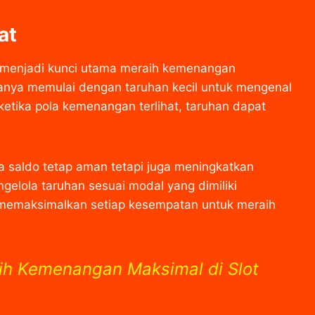
at
 menjadi kunci utama meraih kemenangan
nya memulai dengan taruhan kecil untuk mengenal
ketika pola kemenangan terlihat, taruhan dapat
a saldo tetap aman tetapi juga meningkatkan
gelola taruhan sesuai modal yang dimiliki
memaksimalkan setiap kesempatan untuk meraih
h Kemenangan Maksimal di Slot