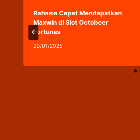
Rahasia Cepat Mendapatkan
Maxwin di Slot Octobeer
Fortunes
20/01/2025