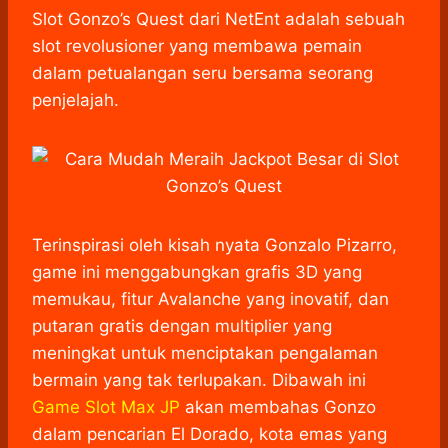
a
c
s
l
y
n
Slot Gonzo’s Quest dari NetEnt adalah sebuah
t
e
s
e
p
e
slot revolusioner yang membawa pemain
s
b
e
g
e
dalam petualangan seru bersama seorang
A
o
n
r
penjelajah.
p
o
g
a
p
k
e
m
r
Terinspirasi oleh kisah nyata Gonzalo Pizarro,
game ini menggabungkan grafis 3D yang
memukau, fitur Avalanche yang inovatif, dan
putaran gratis dengan multiplier yang
meningkat untuk menciptakan pengalaman
bermain yang tak terlupakan. Dibawah ini
Game Slot Max JP
akan membahas Gonzo
dalam pencarian El Dorado, kota emas yang