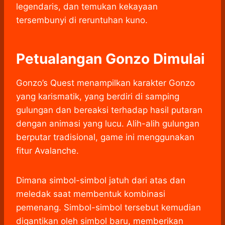
legendaris, dan temukan kekayaan
tersembunyi di reruntuhan kuno.
Petualangan Gonzo Dimulai
Gonzo’s Quest menampilkan karakter Gonzo
yang karismatik, yang berdiri di samping
gulungan dan bereaksi terhadap hasil putaran
dengan animasi yang lucu. Alih-alih gulungan
berputar tradisional, game ini menggunakan
fitur Avalanche.
Dimana simbol-simbol jatuh dari atas dan
meledak saat membentuk kombinasi
pemenang. Simbol-simbol tersebut kemudian
digantikan oleh simbol baru, memberikan