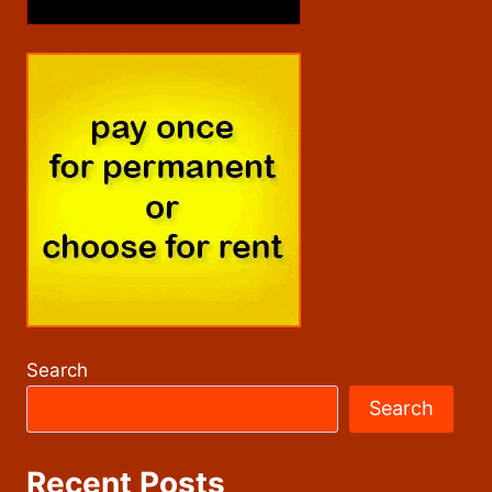
Search
Search
Recent Posts