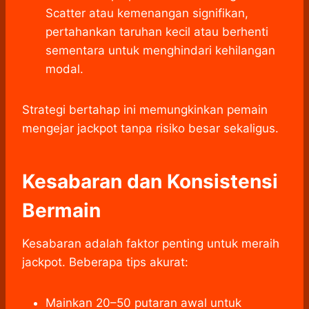
Scatter atau kemenangan signifikan,
pertahankan taruhan kecil atau berhenti
sementara untuk menghindari kehilangan
modal.
Strategi bertahap ini memungkinkan pemain
mengejar jackpot tanpa risiko besar sekaligus.
Kesabaran dan Konsistensi
Bermain
Kesabaran adalah faktor penting untuk meraih
jackpot. Beberapa tips akurat:
Mainkan 20–50 putaran awal untuk