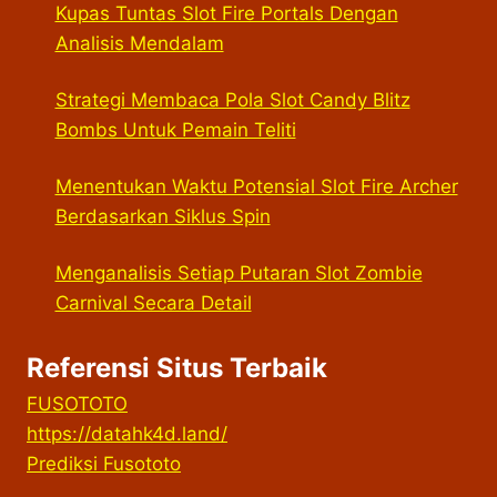
Kupas Tuntas Slot Fire Portals Dengan
Analisis Mendalam
Strategi Membaca Pola Slot Candy Blitz
Bombs Untuk Pemain Teliti
Menentukan Waktu Potensial Slot Fire Archer
Berdasarkan Siklus Spin
Menganalisis Setiap Putaran Slot Zombie
Carnival Secara Detail
Referensi Situs Terbaik
FUSOTOTO
https://datahk4d.land/
Prediksi Fusototo