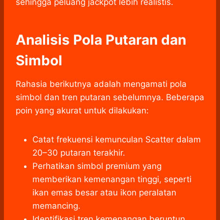
sehingga peluang jackpot lebih realistis.
Analisis Pola Putaran dan
Simbol
Rahasia berikutnya adalah mengamati pola
simbol dan tren putaran sebelumnya. Beberapa
poin yang akurat untuk dilakukan:
Catat frekuensi kemunculan Scatter dalam
20–30 putaran terakhir.
Perhatikan simbol premium yang
memberikan kemenangan tinggi, seperti
ikan emas besar atau ikon peralatan
memancing.
Identifikasi tren kemenangan beruntun,