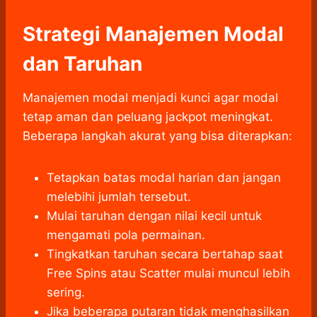
Strategi Manajemen Modal
dan Taruhan
Manajemen modal menjadi kunci agar modal
tetap aman dan peluang jackpot meningkat.
Beberapa langkah akurat yang bisa diterapkan:
Tetapkan batas modal harian dan jangan
melebihi jumlah tersebut.
Mulai taruhan dengan nilai kecil untuk
mengamati pola permainan.
Tingkatkan taruhan secara bertahap saat
Free Spins atau Scatter mulai muncul lebih
sering.
Jika beberapa putaran tidak menghasilkan