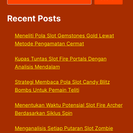
Recent Posts
Meneliti Pola Slot Gemstones Gold Lewat
Metode Pengamatan Cermat
Kupas Tuntas Slot Fire Portals Dengan
Analisis Mendalam
Strategi Membaca Pola Slot Candy Blitz
Bombs Untuk Pemain Teliti
Menentukan Waktu Potensial Slot Fire Archer
Berdasarkan Siklus Spin
Menganalisis Setiap Putaran Slot Zombie