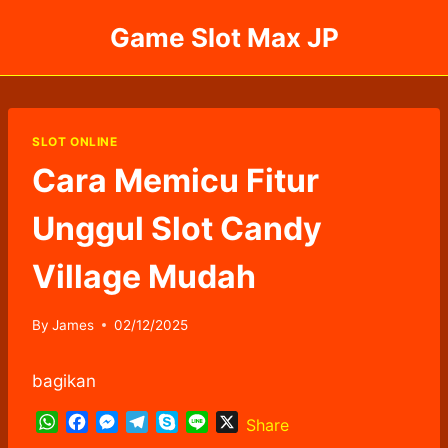
Skip
Game Slot Max JP
to
content
SLOT ONLINE
Cara Memicu Fitur
Unggul Slot Candy
Village Mudah
By
James
02/12/2025
bagikan
W
F
M
T
S
L
X
Share
h
a
e
e
k
i