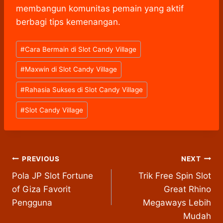
membangun komunitas pemain yang aktif
berbagi tips kemenangan.
Post
#
Cara Bermain di Slot Candy Village
Tags:
#
Maxwin di Slot Candy Village
#
Rahasia Sukses di Slot Candy Village
#
Slot Candy Village
Post
PREVIOUS
NEXT
Pola JP Slot Fortune
Trik Free Spin Slot
navigation
of Giza Favorit
Great Rhino
Pengguna
Megaways Lebih
Mudah