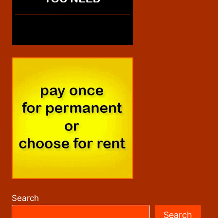
Search
Search