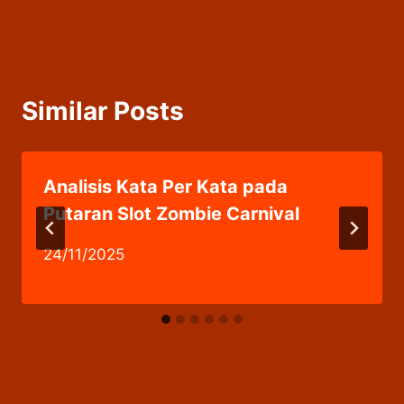
Similar Posts
Analisis Kata Per Kata pada
Putaran Slot Zombie Carnival
24/11/2025