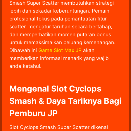
Smash Super Scatter membutuhkan strategi
lebih dari sekadar keberuntungan. Pemain
profesional fokus pada pemanfaatan fitur
scatter, mengatur taruhan secara bertahap,
dan memperhatikan momen putaran bonus
untuk memaksimalkan peluang kemenangan.
Dibawah ini
Game Slot Max JP
akan
memberikan informasi menarik yang wajib
anda ketahui.
Mengenal Slot Cyclops
Smash & Daya Tariknya Bagi
Pemburu JP
Slot Cyclops Smash Super Scatter dikenal