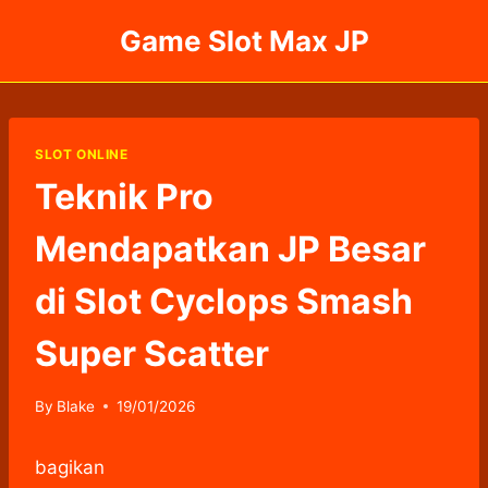
Skip
Game Slot Max JP
to
content
SLOT ONLINE
Teknik Pro
Mendapatkan JP Besar
di Slot Cyclops Smash
Super Scatter
By
Blake
19/01/2026
bagikan