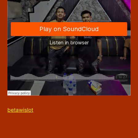
betawislot