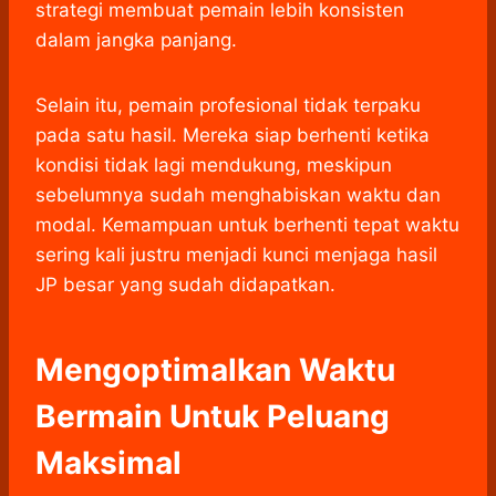
strategi membuat pemain lebih konsisten
dalam jangka panjang.
Selain itu, pemain profesional tidak terpaku
pada satu hasil. Mereka siap berhenti ketika
kondisi tidak lagi mendukung, meskipun
sebelumnya sudah menghabiskan waktu dan
modal. Kemampuan untuk berhenti tepat waktu
sering kali justru menjadi kunci menjaga hasil
JP besar yang sudah didapatkan.
Mengoptimalkan Waktu
Bermain Untuk Peluang
Maksimal