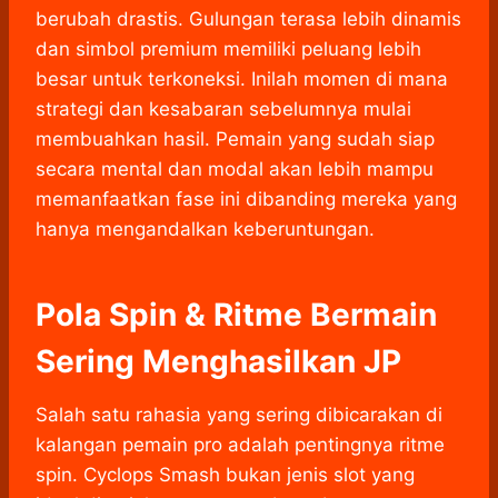
berubah drastis. Gulungan terasa lebih dinamis
dan simbol premium memiliki peluang lebih
besar untuk terkoneksi. Inilah momen di mana
strategi dan kesabaran sebelumnya mulai
membuahkan hasil. Pemain yang sudah siap
secara mental dan modal akan lebih mampu
memanfaatkan fase ini dibanding mereka yang
hanya mengandalkan keberuntungan.
Pola Spin & Ritme Bermain
Sering Menghasilkan JP
Salah satu rahasia yang sering dibicarakan di
kalangan pemain pro adalah pentingnya ritme
spin. Cyclops Smash bukan jenis slot yang