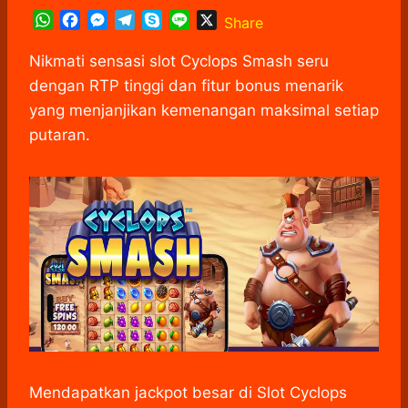
W
F
M
T
S
L
X
Share
h
a
e
e
k
i
a
c
s
l
y
n
Nikmati sensasi slot Cyclops Smash seru
t
e
s
e
p
e
dengan RTP tinggi dan fitur bonus menarik
s
b
e
g
e
yang menjanjikan kemenangan maksimal setiap
A
o
n
r
putaran.
p
o
g
a
p
k
e
m
r
Mendapatkan jackpot besar di Slot Cyclops