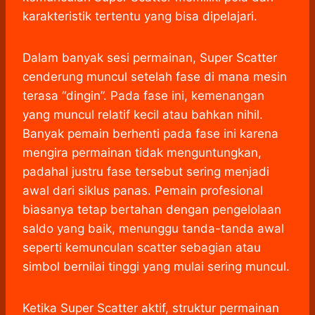
karakteristik tertentu yang bisa dipelajari.
Dalam banyak sesi permainan, Super Scatter
cenderung muncul setelah fase di mana mesin
terasa “dingin”. Pada fase ini, kemenangan
yang muncul relatif kecil atau bahkan nihil.
Banyak pemain berhenti pada fase ini karena
mengira permainan tidak menguntungkan,
padahal justru fase tersebut sering menjadi
awal dari siklus panas. Pemain profesional
biasanya tetap bertahan dengan pengelolaan
saldo yang baik, menunggu tanda-tanda awal
seperti kemunculan scatter sebagian atau
simbol bernilai tinggi yang mulai sering muncul.
Ketika Super Scatter aktif, struktur permainan