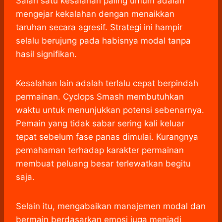
Salah satu kesalahan paling umum adalah
mengejar kekalahan dengan menaikkan
taruhan secara agresif. Strategi ini hampir
selalu berujung pada habisnya modal tanpa
hasil signifikan.
Kesalahan lain adalah terlalu cepat berpindah
permainan. Cyclops Smash membutuhkan
waktu untuk menunjukkan potensi sebenarnya.
Pemain yang tidak sabar sering kali keluar
tepat sebelum fase panas dimulai. Kurangnya
pemahaman terhadap karakter permainan
membuat peluang besar terlewatkan begitu
saja.
Selain itu, mengabaikan manajemen modal dan
bermain berdasarkan emosi juga menjadi