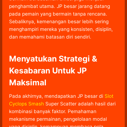
penghambat utama. JP besar jarang datang
pada pemain yang bermain tanpa rencana.
Sebaliknya, kemenangan besar lebih sering
menghampiri mereka yang konsisten, disiplin,
dan memahami batasan diri sendiri.
Menyatukan Strategi &
Kesabaran Untuk JP
Maksimal
Pada akhirnya, mendapatkan JP besar di
Slot
Cyclops Smash
Super Scatter adalah hasil dari
kombinasi banyak faktor. Pemahaman
mekanisme permainan, pengelolaan modal
yang disiplin, kemampuan membaca pola,