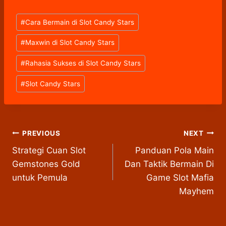
Post
#
Cara Bermain di Slot Candy Stars
Tags:
#
Maxwin di Slot Candy Stars
#
Rahasia Sukses di Slot Candy Stars
#
Slot Candy Stars
Post
PREVIOUS
NEXT
Strategi Cuan Slot
Panduan Pola Main
navigation
Gemstones Gold
Dan Taktik Bermain Di
untuk Pemula
Game Slot Mafia
Mayhem