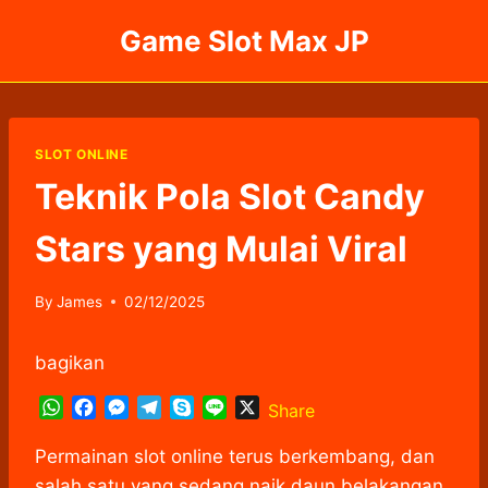
Skip
Game Slot Max JP
to
content
SLOT ONLINE
Teknik Pola Slot Candy
Stars yang Mulai Viral
By
James
02/12/2025
bagikan
W
F
M
T
S
L
X
Share
h
a
e
e
k
i
a
c
s
l
y
n
Permainan slot online terus berkembang, dan
t
e
s
e
p
e
salah satu yang sedang naik daun belakangan