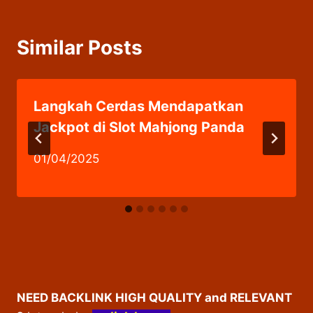
Similar Posts
Langkah Cerdas Mendapatkan
Jackpot di Slot Mahjong Panda
01/04/2025
NEED BACKLINK HIGH QUALITY and RELEVANT