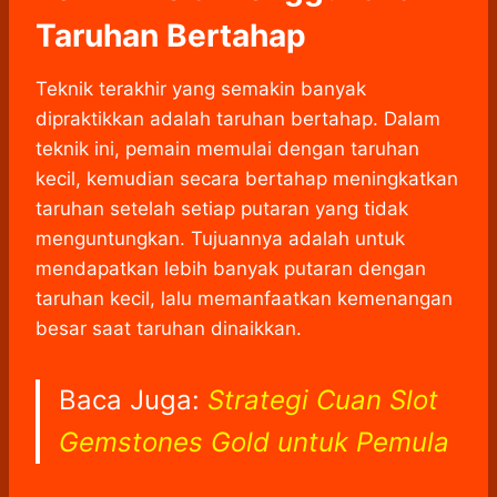
Taruhan Bertahap
Teknik terakhir yang semakin banyak
dipraktikkan adalah taruhan bertahap. Dalam
teknik ini, pemain memulai dengan taruhan
kecil, kemudian secara bertahap meningkatkan
taruhan setelah setiap putaran yang tidak
menguntungkan. Tujuannya adalah untuk
mendapatkan lebih banyak putaran dengan
taruhan kecil, lalu memanfaatkan kemenangan
besar saat taruhan dinaikkan.
Baca Juga:
Strategi Cuan Slot
Gemstones Gold untuk Pemula