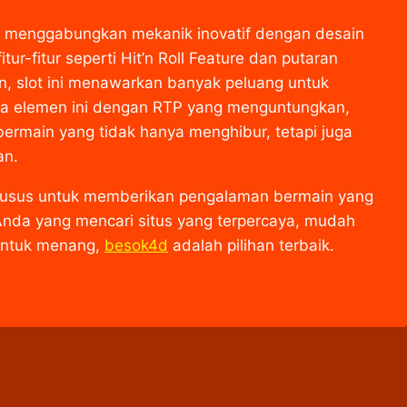
 menggabungkan mekanik inovatif dengan desain
r-fitur seperti Hit’n Roll Feature dan putaran
, slot ini menawarkan banyak peluang untuk
a elemen ini dengan RTP yang menguntungkan,
bermain yang tidak hanya menghibur, tetapi juga
an.
khusus untuk memberikan pengalaman bermain yang
nda yang mencari situs yang terpercaya, mudah
untuk menang,
besok4d
adalah pilihan terbaik.