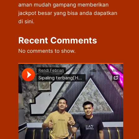
aman mudah gampang memberikan
jackpot besar yang bisa anda dapatkan
di sini.
Recent Comments
No comments to show.