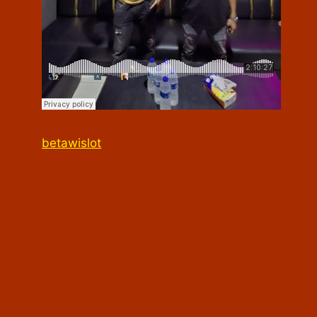
betawislot