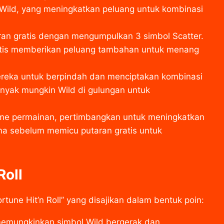
Wild, yang meningkatkan peluang untuk kombinasi
ran gratis dengan mengumpulkan 3 simbol Scatter.
ratis memberikan peluang tambahan untuk menang
mereka untuk berpindah dan menciptakan kombinasi
yak mungkin Wild di gulungan untuk
e permainan, pertimbangkan untuk meningkatkan
ama sebelum memicu putaran gratis untuk
Roll
ortune Hit’n Roll” yang disajikan dalam bentuk poin:
g memungkinkan simbol Wild bergerak dan