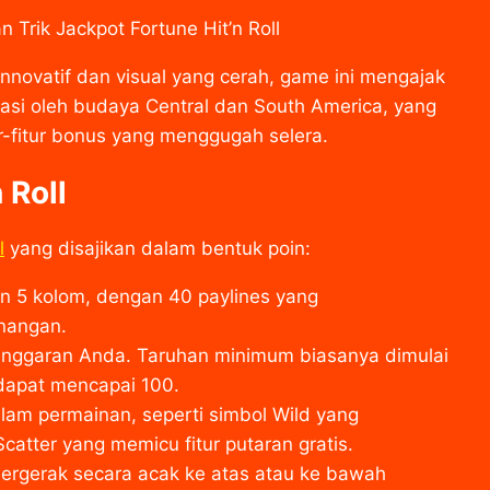
novatif dan visual yang cerah, game ini mengajak
rasi oleh budaya Central dan South America, yang
r-fitur bonus yang menggugah selera.
 Roll
l
yang disajikan dalam bentuk poin:
dan 5 kolom, dengan 40 paylines yang
nangan.
anggaran Anda. Taruhan minimum biasanya dimulai
dapat mencapai 100.
alam permainan, seperti simbol Wild yang
atter yang memicu fitur putaran gratis.
bergerak secara acak ke atas atau ke bawah