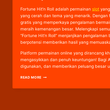
Fortune Hit’n Roll adalah permainan
slot
yang
yang cerah dan tema yang menarik. Dengan fitu
gratis yang memperkaya pengalaman bermain
meraih kemenangan besar. Melengkapi semu
“Fortune Hit’n Roll” menjanjikan pengalaman 
berpotensi memberikan hasil yang memuask
Platform permainan online yang dirancang 
mengasyikkan dan penuh keuntungan! Bagi A
digunakan, dan memberikan peluang besar 
STRATEGI
READ MORE
BERMAIN
DENGAN
TRIK
JACKPOT
FORTUNE
HIT’N