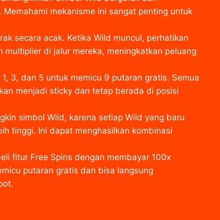
er. Memahami mekanisme ini sangat penting untuk
ak secara acak. Ketika Wild muncul, perhatikan
 multiplier di jalur mereka, meningkatkan peluang
1, 3, dan 5 untuk memicu 9 putaran gratis. Semua
an menjadi sticky dan tetap berada di posisi
gkin simbol Wild, karena setiap Wild yang baru
h tinggi. Ini dapat menghasilkan kombinasi
eli fitur Free Spins dengan membayar 100x
micu putaran gratis dan bisa langsung
ot.