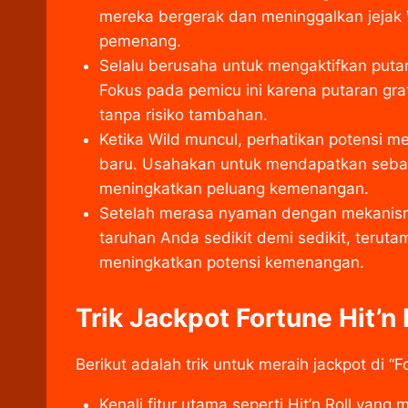
mereka bergerak dan meninggalkan jejak 
pemenang.
Selalu berusaha untuk mengaktifkan puta
Fokus pada pemicu ini karena putaran g
tanpa risiko tambahan.
Ketika Wild muncul, perhatikan potensi 
baru. Usahakan untuk mendapatkan seban
meningkatkan peluang kemenangan.
Setelah merasa nyaman dengan mekanism
taruhan Anda sedikit demi sedikit, terut
meningkatkan potensi kemenangan.
Trik Jackpot Fortune Hit’n 
Berikut adalah trik untuk meraih jackpot di “F
Kenali fitur utama seperti Hit’n Roll yan