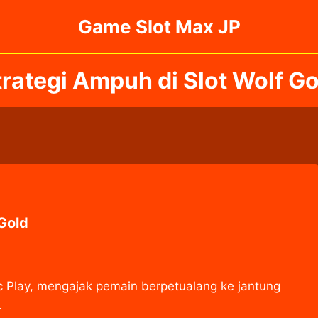
Game Slot Max JP
trategi Ampuh di Slot Wolf Go
Gold
ic Play, mengajak pemain berpetualang ke jantung
.