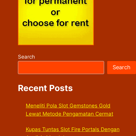
Search
Search
Recent Posts
Meneliti Pola Slot Gemstones Gold
Lewat Metode Pengamatan Cermat
Kupas Tuntas Slot Fire Portals Dengan