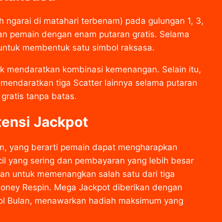
eh ngarai di matahari terbenam) pada gulungan 1, 3,
an pemain dengan enam putaran gratis. Selama
 untuk membentuk satu simbol raksasa.
uk mendaratkan kombinasi kemenangan. Selain itu,
 mendaratkan tiga Scatter lainnya selama putaran
gratis tanpa batas.
tensi Jackpot
um, yang berarti pemain dapat mengharapkan
l yang sering dan pembayaran yang lebih besar
tan untuk memenangkan salah satu dari tiga
 Money Respin. Mega Jackpot diberikan dengan
mbol Bulan, menawarkan hadiah maksimum yang