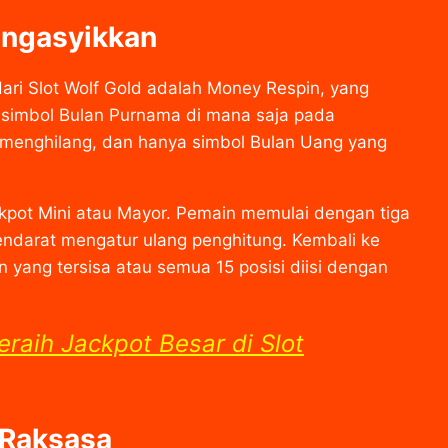
engasyikkan
dari Slot Wolf Gold adalah Money Respin, yang
 simbol Bulan Purnama di mana saja pada
r menghilang, dan hanya simbol Bulan Uang yang
kpot Mini atau Mayor. Pemain memulai dengan tiga
endarat mengatur ulang penghitung. Kembali ke
in yang tersisa atau semua 15 posisi diisi dengan
raih Jackpot Besar di Slot
 Raksasa