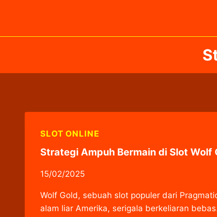
Skip
to
content
S
SLOT ONLINE
Strategi Ampuh Bermain di Slot Wolf 
15/02/2025
Wolf Gold, sebuah slot populer dari Pragmat
alam liar Amerika, serigala berkeliaran bebas