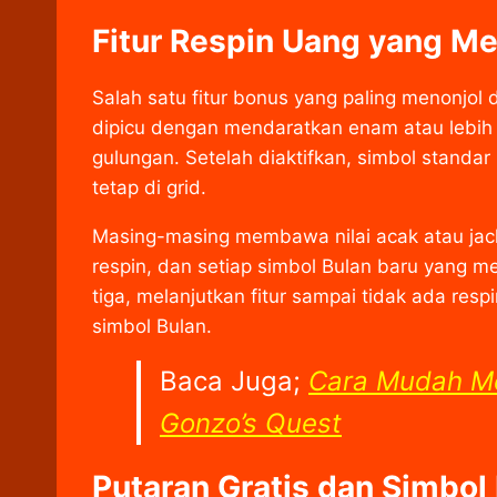
Fitur Respin Uang yang M
Salah satu fitur bonus yang paling menonjol 
dipicu dengan mendaratkan enam atau lebih
gulungan. Setelah diaktifkan, simbol standa
tetap di grid.
Masing-masing membawa nilai acak atau jac
respin, dan setiap simbol Bulan baru yang m
tiga, melanjutkan fitur sampai tidak ada resp
simbol Bulan.
Baca Juga;
Cara Mudah Me
Gonzo’s Quest
Putaran Gratis dan Simbol