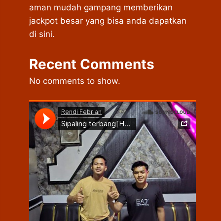
aman mudah gampang memberikan
jackpot besar yang bisa anda dapatkan
di sini.
Recent Comments
No comments to show.