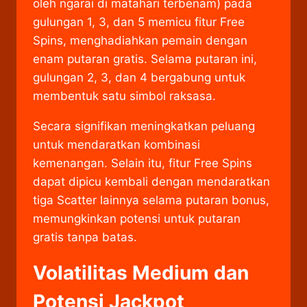
oleh ngarai di matahari terbenam) pada
gulungan 1, 3, dan 5 memicu fitur Free
Spins, menghadiahkan pemain dengan
enam putaran gratis. Selama putaran ini,
gulungan 2, 3, dan 4 bergabung untuk
membentuk satu simbol raksasa.
Secara signifikan meningkatkan peluang
untuk mendaratkan kombinasi
kemenangan. Selain itu, fitur Free Spins
dapat dipicu kembali dengan mendaratkan
tiga Scatter lainnya selama putaran bonus,
memungkinkan potensi untuk putaran
gratis tanpa batas.
Volatilitas Medium dan
Potensi Jackpot