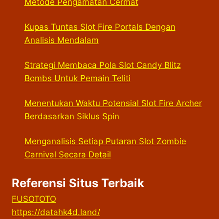
Metode Pengamatan Cermat
Kupas Tuntas Slot Fire Portals Dengan
Analisis Mendalam
Strategi Membaca Pola Slot Candy Blitz
Bombs Untuk Pemain Teliti
Menentukan Waktu Potensial Slot Fire Archer
Berdasarkan Siklus Spin
Menganalisis Setiap Putaran Slot Zombie
Carnival Secara Detail
Referensi Situs Terbaik
FUSOTOTO
https://datahk4d.land/