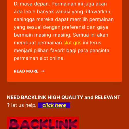
Di masa depan. Permainan ini juga akan
ada lebih banyak variasi yang ditawarkan,
sehingga mereka dapat memilih permainan
yang sesuai dengan preferensi dan gaya
bermain masing-masing. Semua ini akan
membuat permainan
slot qris
ini terus
menjadi pilihan favorit bagi para pencinta
permainan slot online.
STRATEGI
READ MORE
AMPUH
BERMAIN
DI
SLOT
NEED BACKLINK HIGH QUALITY and RELEVANT
WOLF
?
let us help.
click here
GOLD