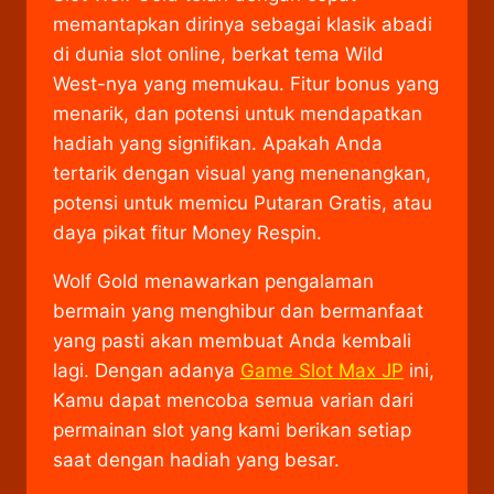
memantapkan dirinya sebagai klasik abadi
di dunia slot online, berkat tema Wild
West-nya yang memukau. Fitur bonus yang
menarik, dan potensi untuk mendapatkan
hadiah yang signifikan​. Apakah Anda
tertarik dengan visual yang menenangkan,
potensi untuk memicu Putaran Gratis, atau
daya pikat fitur Money Respin.
Wolf Gold menawarkan pengalaman
bermain yang menghibur dan bermanfaat
yang pasti akan membuat Anda kembali
lagi. Dengan adanya
Game Slot Max JP
ini,
Kamu dapat mencoba semua varian dari
permainan slot yang kami berikan setiap
saat dengan hadiah yang besar.