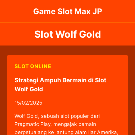
Skip
Game Slot Max JP
to
content
Slot Wolf Gold
SLOT ONLINE
Strategi Ampuh Bermain di Slot
Wolf Gold
15/02/2025
Wolf Gold, sebuah slot populer dari
Pragmatic Play, mengajak pemain
berpetualang ke jantung alam liar Amerika,