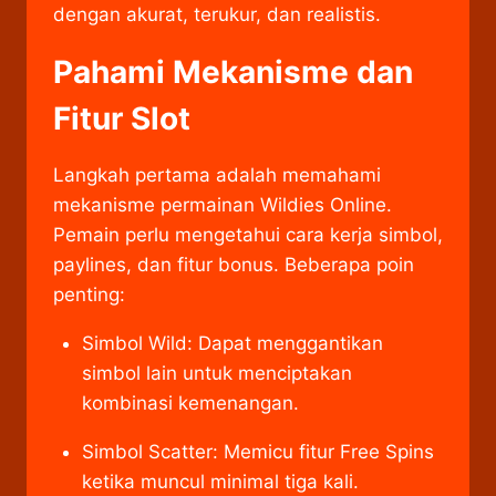
dengan akurat, terukur, dan realistis.
Pahami Mekanisme dan
Fitur Slot
Langkah pertama adalah memahami
mekanisme permainan Wildies Online.
Pemain perlu mengetahui cara kerja simbol,
paylines, dan fitur bonus. Beberapa poin
penting:
Simbol Wild: Dapat menggantikan
simbol lain untuk menciptakan
kombinasi kemenangan.
Simbol Scatter: Memicu fitur Free Spins
ketika muncul minimal tiga kali.