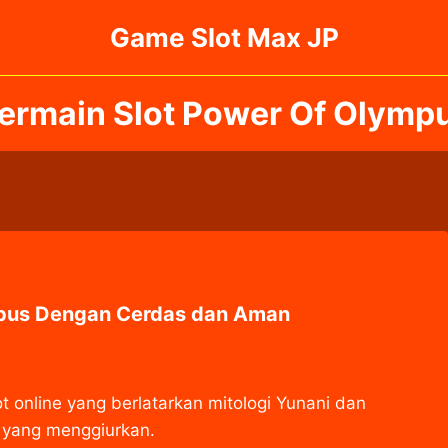
Game Slot Max JP
ermain Slot Power Of Olymp
ympus Dengan Cerdas dan Aman
 online yang berlatarkan mitologi Yunani dan
 yang menggiurkan.