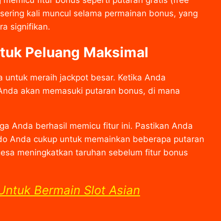
er) sering kali muncul selama permainan bonus, yang
 signifikan.
ntuk Peluang Maksimal
ma untuk meraih jackpot besar. Ketika Anda
, Anda akan memasuki putaran bonus, di mana
a Anda berhasil memicu fitur ini. Pastikan Anda
ldo Anda cukup untuk memainkan beberapa putaran
gesa meningkatkan taruhan sebelum fitur bonus
Untuk Bermain Slot Asian