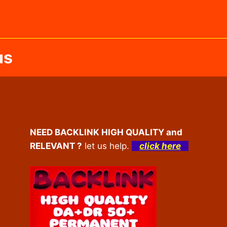
us
NEED BACKLINK HIGH QUALITY and
RELEVANT ?
let us help.
click here