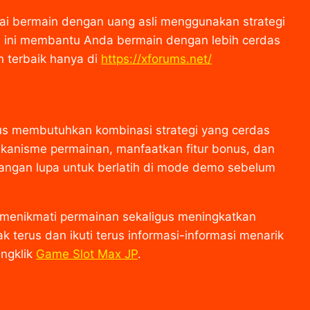
lai bermain dengan uang asli menggunakan strategi
 ini membantu Anda bermain dengan lebih cerdas
 terbaik hanya di
https://xforums.net/
pus membutuhkan kombinasi strategi yang cerdas
kanisme permainan, manfaatkan fitur bonus, dan
angan lupa untuk berlatih di mode demo sebelum
menikmati permainan sekaligus meningkatkan
k terus dan ikuti terus informasi-informasi menarik
engklik
Game Slot Max JP
.