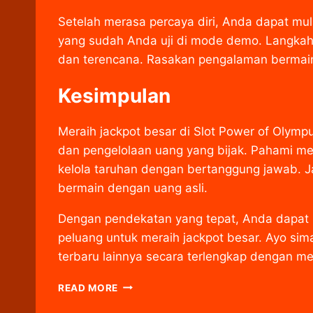
Setelah merasa percaya diri, Anda dapat mu
yang sudah Anda uji di mode demo. Langkah
dan terencana. Rasakan pengalaman bermain
Kesimpulan
Meraih jackpot besar di Slot Power of Olym
dan pengelolaan uang yang bijak. Pahami me
kelola taruhan dengan bertanggung jawab. J
bermain dengan uang asli.
Dengan pendekatan yang tepat, Anda dapat 
peluang untuk meraih jackpot besar. Ayo sima
terbaru lainnya secara terlengkap dengan m
JACKPOT
READ MORE
BESAR