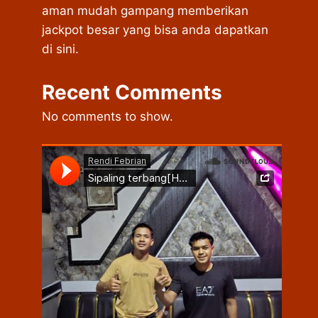
aman mudah gampang memberikan
jackpot besar yang bisa anda dapatkan
di sini.
Recent Comments
No comments to show.