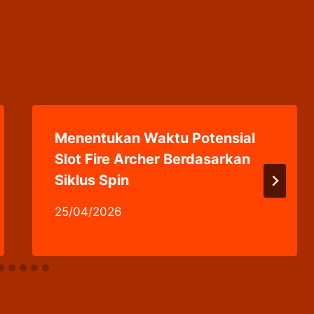
Menentukan Waktu Potensial
Slot Fire Archer Berdasarkan
Siklus Spin
25/04/2026