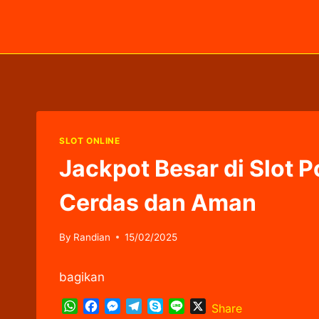
Skip
to
content
SLOT ONLINE
Jackpot Besar di Slot
Cerdas dan Aman
By
Randian
15/02/2025
bagikan
W
F
M
T
S
L
X
Share