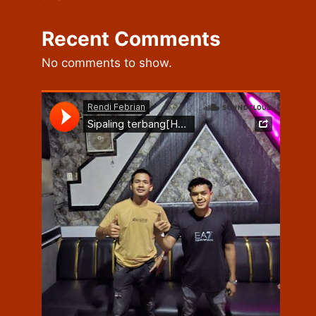
Recent Comments
No comments to show.