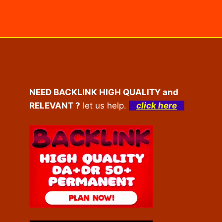
NEED BACKLINK HIGH QUALITY and
RELEVANT ?
let us help.
click here