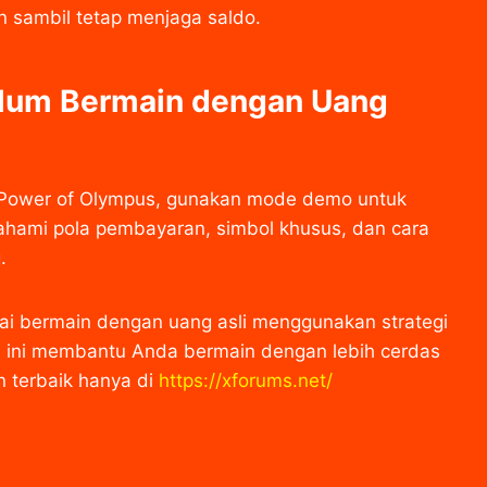
 sambil tetap menjaga saldo.
lum Bermain dengan Uang
t Power of Olympus, gunakan mode demo untuk
hami pola pembayaran, simbol khusus, dan cara
.
lai bermain dengan uang asli menggunakan strategi
 ini membantu Anda bermain dengan lebih cerdas
 terbaik hanya di
https://xforums.net/