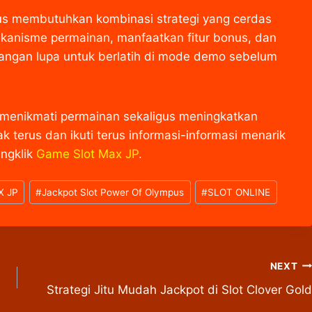
pus membutuhkan kombinasi strategi yang cerdas
kanisme permainan, manfaatkan fitur bonus, dan
angan lupa untuk berlatih di mode demo sebelum
menikmati permainan sekaligus meningkatkan
k terus dan ikuti terus informasi-informasi menarik
engklik
Game Slot Max JP
.
X JP
#
Jackpot Slot Power Of Olympus
#
SLOT ONLINE
NEXT
Strategi Jitu Mudah Jackpot di Slot Clover Gold