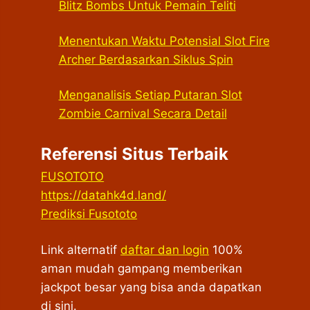
Blitz Bombs Untuk Pemain Teliti
Menentukan Waktu Potensial Slot Fire
Archer Berdasarkan Siklus Spin
Menganalisis Setiap Putaran Slot
Zombie Carnival Secara Detail
Referensi Situs Terbaik
FUSOTOTO
https://datahk4d.land/
Prediksi Fusototo
Link alternatif
daftar dan login
100%
aman mudah gampang memberikan
jackpot besar yang bisa anda dapatkan
di sini.