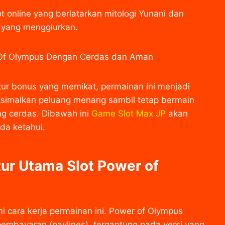
 online yang berlatarkan mitologi Yunani dan
 yang menggiurkan.
tur bonus yang memikat, permainan ini menjadi
simalkan peluang menang sambil tetap bermain
ng cerdas.
Dibawah ini
Game Slot Max JP
akan
da ketahui.
ur Utama Slot Power of
cara kerja permainan ini. Power of Olympus
embayaran (paylines), tergantung pada versi yang