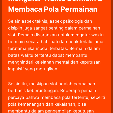
Membaca Pola Permainan
Selain aspek teknis, aspek psikologis dan
disiplin juga sangat penting dalam permainan
slot. Pemain disarankan untuk mengatur waktu
bermain secara hati-hati dan tidak terlalu lama,
terutama jika modal terbatas. Bermain dalam
batas waktu tertentu dapat membantu
menghindari kelelahan mental dan keputusan
impulsif yang merugikan.
Selain itu, meskipun slot adalah permainan
berbasis keberuntungan. Beberapa pemain
percaya bahwa membaca pola tertentu, seperti
pola kemenangan dan kekalahan, bisa
membantu dalam pengambilan keputusan