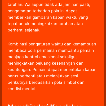
taruhan. Walaupun tidak ada jaminan pasti,
pengamatan terhadap pola ini dapat
memberikan gambaran kapan waktu yang
tepat untuk meningkatkan taruhan atau
berhenti sejenak.
Kombinasi pengaturan waktu dan kemampuan
membaca pola permainan membantu pemain
menjaga kontrol emosional sekaligus
meningkatkan peluang kesenangan dan
keuntungan. Pemain dapat menentukan kapan
harus berhenti atau melanjutkan sesi
berikutnya berdasarkan pola simbol dan
kondisi mental.