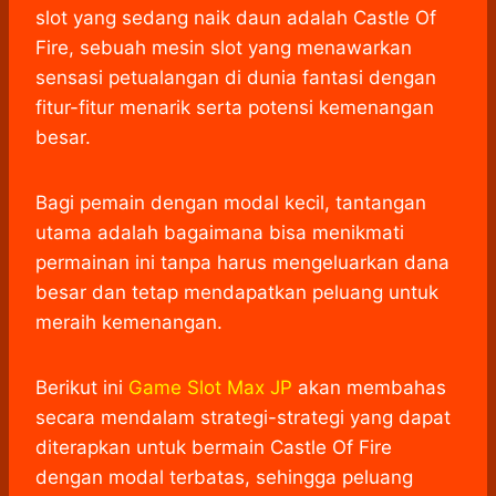
slot yang sedang naik daun adalah Castle Of
Fire, sebuah mesin slot yang menawarkan
sensasi petualangan di dunia fantasi dengan
fitur-fitur menarik serta potensi kemenangan
besar.
Bagi pemain dengan modal kecil, tantangan
utama adalah bagaimana bisa menikmati
permainan ini tanpa harus mengeluarkan dana
besar dan tetap mendapatkan peluang untuk
meraih kemenangan.
Berikut ini
Game Slot Max JP
akan membahas
secara mendalam strategi-strategi yang dapat
diterapkan untuk bermain Castle Of Fire
dengan modal terbatas, sehingga peluang