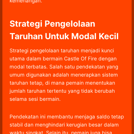
kemenangan.
Strategi Pengelolaan
Taruhan Untuk Modal Kecil
Strategi pengelolaan taruhan menjadi kunci
utama dalam bermain Castle Of Fire dengan
modal terbatas. Salah satu pendekatan yang
umum digunakan adalah menerapkan sistem
taruhan tetap, di mana pemain menentukan
jumlah taruhan tertentu yang tidak berubah
selama sesi bermain.
Pendekatan ini membantu menjaga saldo tetap
stabil dan menghindari kerugian besar dalam
waktu singkat. Selain itu, pemain juga bisa