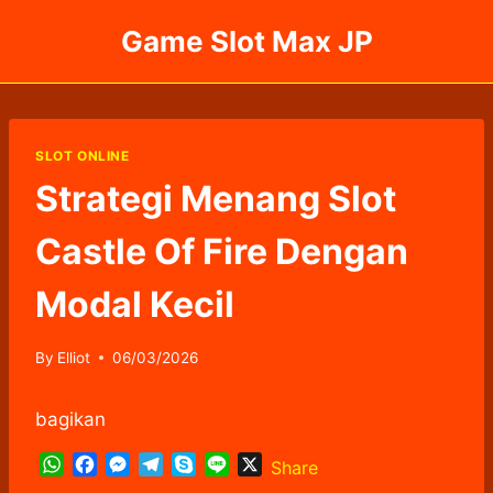
Skip
Game Slot Max JP
to
content
SLOT ONLINE
Strategi Menang Slot
Castle Of Fire Dengan
Modal Kecil
By
Elliot
06/03/2026
bagikan
W
F
M
T
S
L
X
Share
h
a
e
e
k
i