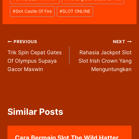
Tags:
#
Slot Castle Of Fire
#
SLOT ONLINE
Post
PREVIOUS
NEXT
Trik Spin Cepat Gates
Rahasia Jackpot Slot
navigation
Of Olympus Supaya
Slot Irish Crown Yang
Gacor Maxwin
Menguntungkan
Similar Posts
Cara Bermain Slot The Wild Hatter