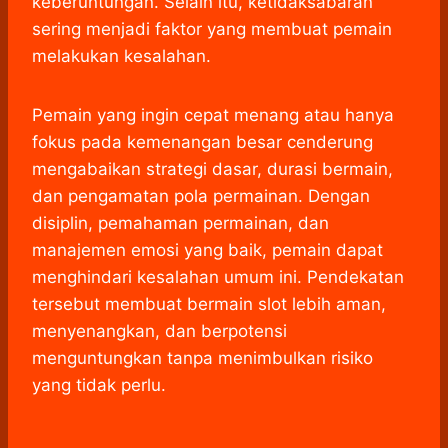
keberuntungan. Selain itu, ketidaksabaran
sering menjadi faktor yang membuat pemain
melakukan kesalahan.
Pemain yang ingin cepat menang atau hanya
fokus pada kemenangan besar cenderung
mengabaikan strategi dasar, durasi bermain,
dan pengamatan pola permainan. Dengan
disiplin, pemahaman permainan, dan
manajemen emosi yang baik, pemain dapat
menghindari kesalahan umum ini. Pendekatan
tersebut membuat bermain slot lebih aman,
menyenangkan, dan berpotensi
menguntungkan tanpa menimbulkan risiko
yang tidak perlu.