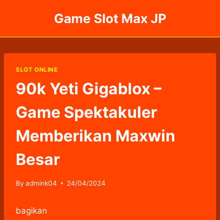
Skip
Game Slot Max JP
to
content
SLOT ONLINE
90k Yeti Gigablox –
Game Spektakuler
Memberikan Maxwin
Besar
By
admink04
24/04/2024
bagikan