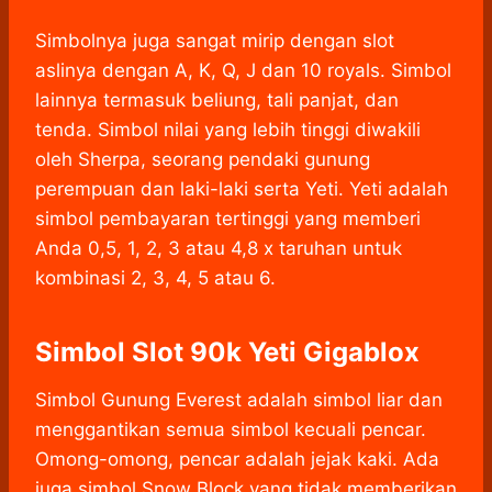
Simbolnya juga sangat mirip dengan slot
aslinya dengan A, K, Q, J dan 10 royals. Simbol
lainnya termasuk beliung, tali panjat, dan
tenda. Simbol nilai yang lebih tinggi diwakili
oleh Sherpa, seorang pendaki gunung
perempuan dan laki-laki serta Yeti. Yeti adalah
simbol pembayaran tertinggi yang memberi
Anda 0,5, 1, 2, 3 atau 4,8 x taruhan untuk
kombinasi 2, 3, 4, 5 atau 6.
Simbol Slot 90k Yeti Gigablox
Simbol Gunung Everest adalah simbol liar dan
menggantikan semua simbol kecuali pencar.
Omong-omong, pencar adalah jejak kaki. Ada
juga simbol Snow Block yang tidak memberikan