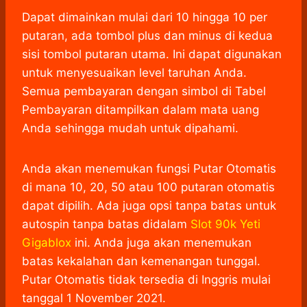
Dapat dimainkan mulai dari 10 hingga 10 per
putaran, ada tombol plus dan minus di kedua
sisi tombol putaran utama. Ini dapat digunakan
untuk menyesuaikan level taruhan Anda.
Semua pembayaran dengan simbol di Tabel
Pembayaran ditampilkan dalam mata uang
Anda sehingga mudah untuk dipahami.
Anda akan menemukan fungsi Putar Otomatis
di mana 10, 20, 50 atau 100 putaran otomatis
dapat dipilih. Ada juga opsi tanpa batas untuk
autospin tanpa batas didalam
Slot 90k Yeti
Gigablox
ini. Anda juga akan menemukan
batas kekalahan dan kemenangan tunggal.
Putar Otomatis tidak tersedia di Inggris mulai
tanggal 1 November 2021.