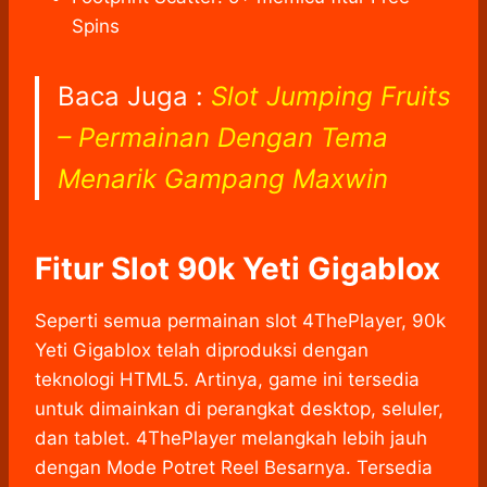
Spins
Baca Juga :
Slot Jumping Fruits
– Permainan Dengan Tema
Menarik Gampang Maxwin
Fitur Slot 90k Yeti Gigablox
Seperti semua permainan slot 4ThePlayer, 90k
Yeti Gigablox telah diproduksi dengan
teknologi HTML5. Artinya, game ini tersedia
untuk dimainkan di perangkat desktop, seluler,
dan tablet. 4ThePlayer melangkah lebih jauh
dengan Mode Potret Reel Besarnya. Tersedia