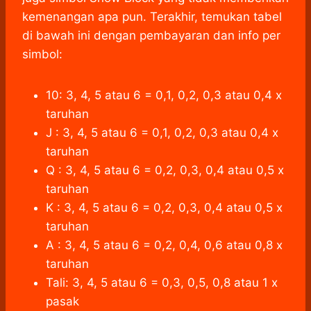
kemenangan apa pun. Terakhir, temukan tabel
di bawah ini dengan pembayaran dan info per
simbol:
10: 3, 4, 5 atau 6 = 0,1, 0,2, 0,3 atau 0,4 x
taruhan
J : 3, 4, 5 atau 6 = 0,1, 0,2, 0,3 atau 0,4 x
taruhan
Q : 3, 4, 5 atau 6 = 0,2, 0,3, 0,4 atau 0,5 x
taruhan
K : 3, 4, 5 atau 6 = 0,2, 0,3, 0,4 atau 0,5 x
taruhan
A : 3, 4, 5 atau 6 = 0,2, 0,4, 0,6 atau 0,8 x
taruhan
Tali: 3, 4, 5 atau 6 = 0,3, 0,5, 0,8 atau 1 x
pasak