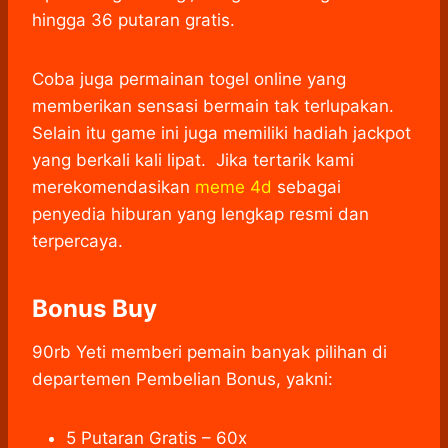
hingga 36 putaran gratis.
Coba juga permainan togel online yang
memberikan sensasi bermain tak terlupakan.
Selain itu game ini juga memiliki hadiah jackpot
yang berkali kali lipat. Jika tertarik kami
merekomendasikan
meme 4d
sebagai
penyedia hiburan yang lengkap resmi dan
terpercaya.
Bonus Buy
90rb Yeti memberi pemain banyak pilihan di
departemen Pembelian Bonus, yakni:
5 Putaran Gratis – 60x