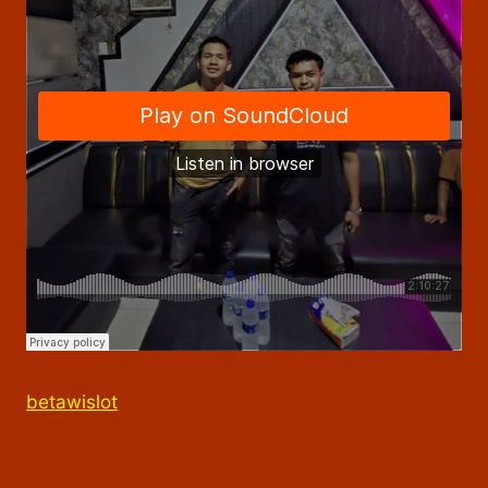
betawislot