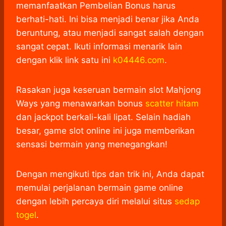
memanfaatkan Pembelian Bonus harus
berhati-hati. Ini bisa menjadi benar jika Anda
beruntung, atau menjadi sangat salah dengan
sangat cepat. Ikuti informasi menarik lain
dengan klik link satu ini
k04446.com
.
Rasakan juga keseruan bermain slot Mahjong
Ways yang menawarkan bonus
scatter hitam
dan jackpot berkali-kali lipat. Selain hadiah
besar, game slot online ini juga memberikan
sensasi bermain yang menegangkan!
Dengan mengikuti tips dan trik ini, Anda dapat
memulai perjalanan bermain game online
dengan lebih percaya diri melalui situs
sedap
togel
.