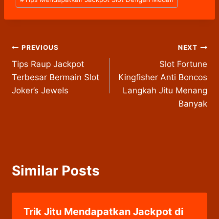
Post
PREVIOUS
NEXT
Tips Raup Jackpot
Slot Fortune
navigation
Terbesar Bermain Slot
Kingfisher Anti Boncos
Joker’s Jewels
Langkah Jitu Menang
Banyak
Similar Posts
Trik Jitu Mendapatkan Jackpot di