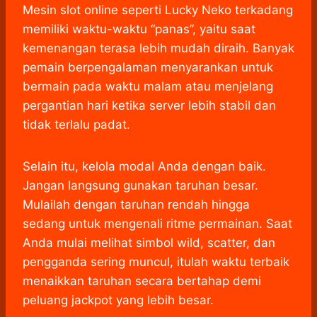
Mesin slot online seperti Lucky Neko terkadang
memiliki waktu-waktu “panas”, yaitu saat
kemenangan terasa lebih mudah diraih. Banyak
pemain berpengalaman menyarankan untuk
bermain pada waktu malam atau menjelang
pergantian hari ketika server lebih stabil dan
tidak terlalu padat.
Selain itu, kelola modal Anda dengan baik.
Jangan langsung gunakan taruhan besar.
Mulailah dengan taruhan rendah hingga
sedang untuk mengenali ritme permainan. Saat
Anda mulai melihat simbol wild, scatter, dan
pengganda sering muncul, itulah waktu terbaik
menaikkan taruhan secara bertahap demi
peluang jackpot yang lebih besar.