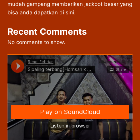
mudah gampang memberikan jackpot besar yang
bisa anda dapatkan di sini.
Recent Comments
No comments to show.