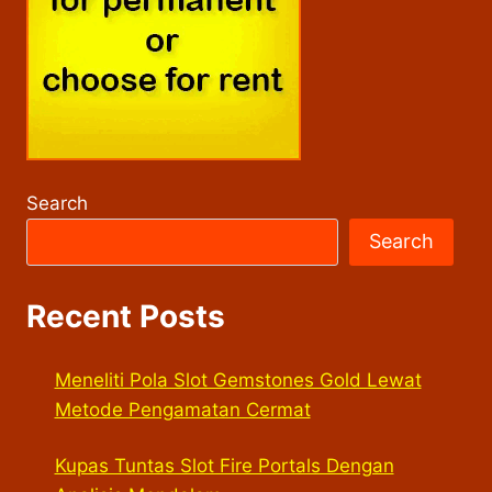
Search
Search
Recent Posts
Meneliti Pola Slot Gemstones Gold Lewat
Metode Pengamatan Cermat
Kupas Tuntas Slot Fire Portals Dengan