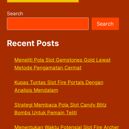
Search
Search
Recent Posts
Meneliti Pola Slot Gemstones Gold Lewat
Metode Pengamatan Cermat
Kupas Tuntas Slot Fire Portals Dengan
Analisis Mendalam
Strategi Membaca Pola Slot Candy Blitz
Bombs Untuk Pemain Teliti
Menentukan Waktu Potensial Slot Fire Archer