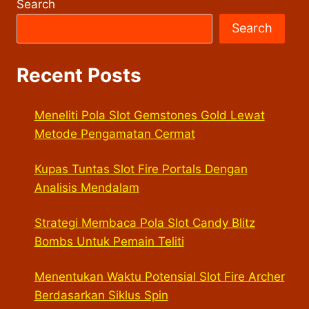
Search
Search
Recent Posts
Meneliti Pola Slot Gemstones Gold Lewat
Metode Pengamatan Cermat
Kupas Tuntas Slot Fire Portals Dengan
Analisis Mendalam
Strategi Membaca Pola Slot Candy Blitz
Bombs Untuk Pemain Teliti
Menentukan Waktu Potensial Slot Fire Archer
Berdasarkan Siklus Spin