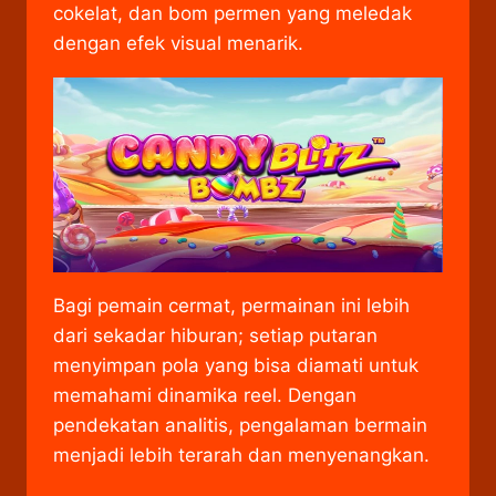
cokelat, dan bom permen yang meledak
dengan efek visual menarik.
Bagi pemain cermat, permainan ini lebih
dari sekadar hiburan; setiap putaran
menyimpan pola yang bisa diamati untuk
memahami dinamika reel. Dengan
pendekatan analitis, pengalaman bermain
menjadi lebih terarah dan menyenangkan.