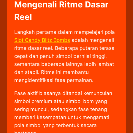
Mengenali Ritme Dasar
Reel
Langkah pertama dalam mempelajari pola
Slot Candy Blitz Bombs
adalah mengenali
ritme dasar reel. Beberapa putaran terasa
cepat dan penuh simbol bernilai tinggi,
sementara beberapa lainnya lebih lambat
dan stabil. Ritme ini membantu
mengidentifikasi fase permainan.
Fase aktif biasanya ditandai kemunculan
simbol premium atau simbol bom yang
sering muncul, sedangkan fase tenang
memberi kesempatan untuk mengamati
pola simbol yang terbentuk secara