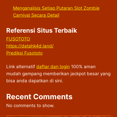
Menganalisis Setiap Putaran Slot Zombie
Carnival Secara Detail
Referensi Situs Terbaik
FUSOTOTO
https://datahk4d.land/
Prediksi Fusototo
Link alternatif
daftar dan login
100% aman
mudah gampang memberikan jackpot besar yang
bisa anda dapatkan di sini.
Recent Comments
No comments to show.