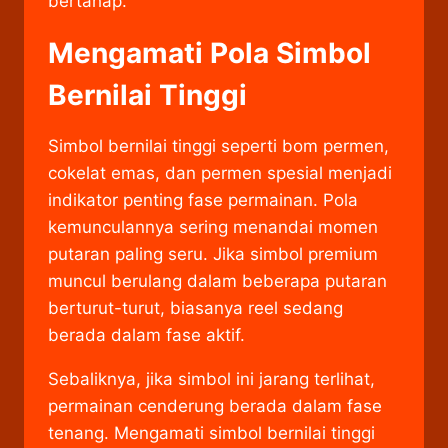
bertahap.
Mengamati Pola Simbol
Bernilai Tinggi
Simbol bernilai tinggi seperti bom permen,
cokelat emas, dan permen spesial menjadi
indikator penting fase permainan. Pola
kemunculannya sering menandai momen
putaran paling seru. Jika simbol premium
muncul berulang dalam beberapa putaran
berturut-turut, biasanya reel sedang
berada dalam fase aktif.
Sebaliknya, jika simbol ini jarang terlihat,
permainan cenderung berada dalam fase
tenang. Mengamati simbol bernilai tinggi