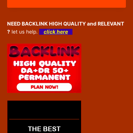
POLA
SLOT
CANDY
BLITZ
NEED BACKLINK HIGH QUALITY and RELEVANT
BOMBS
?
let us help.
click here
UNTUK
PEMAIN
CERMAT