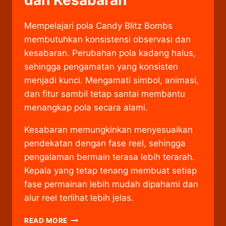
dan Kesabaran
Mempelajari pola Candy Blitz Bombs
membutuhkan konsistensi observasi dan
kesabaran. Perubahan pola kadang halus,
sehingga pengamatan yang konsisten
menjadi kunci. Mengamati simbol, animasi,
dan fitur sambil tetap santai membantu
menangkap pola secara alami.
Kesabaran memungkinkan menyesuaikan
pendekatan dengan fase reel, sehingga
pengalaman bermain terasa lebih terarah.
Kepala yang tetap tenang membuat setiap
fase permainan lebih mudah dipahami dan
alur reel terlihat lebih jelas.
MEMPELAJARI
READ MORE