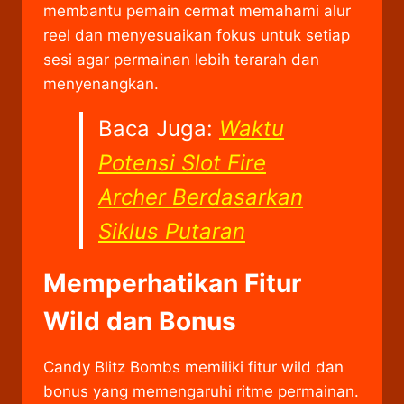
membantu pemain cermat memahami alur
reel dan menyesuaikan fokus untuk setiap
sesi agar permainan lebih terarah dan
menyenangkan.
Baca Juga:
Waktu
Potensi Slot Fire
Archer Berdasarkan
Siklus Putaran
Memperhatikan Fitur
Wild dan Bonus
Candy Blitz Bombs memiliki fitur wild dan
bonus yang memengaruhi ritme permainan.