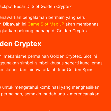
i menawarkan pengalaman bermain yang seru
r.
Dibawah
ini
Game Slot Max JP
akan membahas
ngkatkan peluang menang di Golden Cryptex.
lden Cryptex
 mekanisme permainan Golden Cryptex. Slot ini
ggunakan simbol-simbol khusus seperti kunci emas
ot ini dari lainnya adalah fitur Golden Spins
s) untuk mengetahui kombinasi yang menghasilkan
permainan, semakin mudah untuk merencanakan