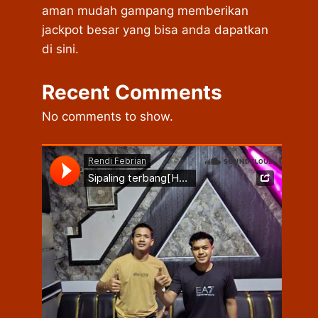
aman mudah gampang memberikan
jackpot besar yang bisa anda dapatkan
di sini.
Recent Comments
No comments to show.