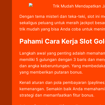
Dengan tema misteri dan teka-teki, slot in
sekaligus peluang untuk meraih jackpot besa
trik mudah yang bisa Anda coba untuk meni
Pahami Cara Kerja Slot Go
Langkah awal yang penting adalah memahami
memiliki 5 gulungan dengan 3 baris dan men
dan angka keberuntungan. Yang membedakan sl
yang memberikan putaran bonus.
Kenali aturan dan pola pembayaran (payline
kemenangan. Semakin baik Anda memahami 
strategi dan memanfaatkan fitur bonus.