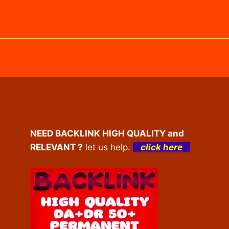
NEED BACKLINK HIGH QUALITY and
RELEVANT ?
let us help.
click here