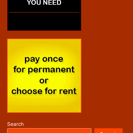
Search