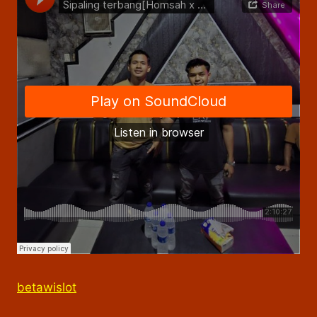
betawislot