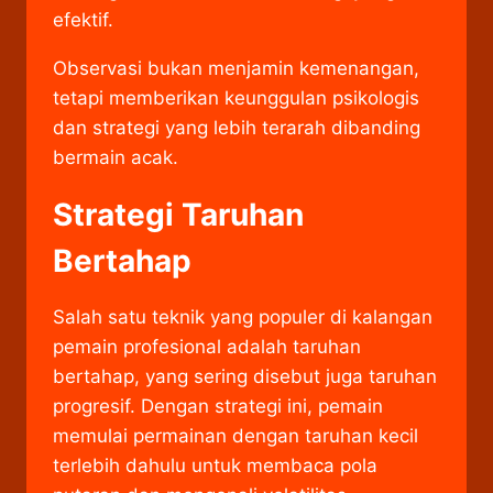
efektif.
Observasi bukan menjamin kemenangan,
tetapi memberikan keunggulan psikologis
dan strategi yang lebih terarah dibanding
bermain acak.
Strategi Taruhan
Bertahap
Salah satu teknik yang populer di kalangan
pemain profesional adalah taruhan
bertahap, yang sering disebut juga taruhan
progresif. Dengan strategi ini, pemain
memulai permainan dengan taruhan kecil
terlebih dahulu untuk membaca pola