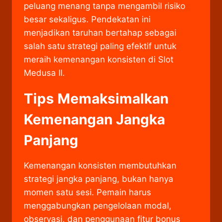
peluang menang tanpa mengambil risiko
besar sekaligus. Pendekatan ini
menjadikan taruhan bertahap sebagai
salah satu strategi paling efektif untuk
meraih kemenangan konsisten di Slot
Medusa II.
Tips Memaksimalkan
Kemenangan Jangka
Panjang
Kemenangan konsisten membutuhkan
strategi jangka panjang, bukan hanya
momen satu sesi. Pemain harus
menggabungkan pengelolaan modal,
observasi, dan penggunaan fitur bonus