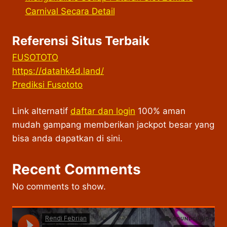
Carnival Secara Detail
Referensi Situs Terbaik
FUSOTOTO
https://datahk4d.land/
Prediksi Fusototo
Link alternatif
daftar dan login
100% aman
mudah gampang memberikan jackpot besar yang
bisa anda dapatkan di sini.
Recent Comments
No comments to show.