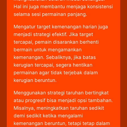
Hal ini juga membantu menjaga konsistensi
selama sesi permainan panjang.
Mengatur target kemenangan harian juga
menjadi strategi efektif. Jika target
tercapai, pemain disarankan berhenti
bermain untuk mengamankan
kemenangan. Sebaliknya, jika batas
kerugian tercapai, segera hentikan
permainan agar tidak terjebak dalam
kerugian beruntun.
Menggunakan strategi taruhan bertingkat
atau progresif bisa menjadi opsi tambahan.
Misalnya, meningkatkan taruhan sedikit
demi sedikit ketika mengalami
kemenangan beruntun, tetapi tetap dalam