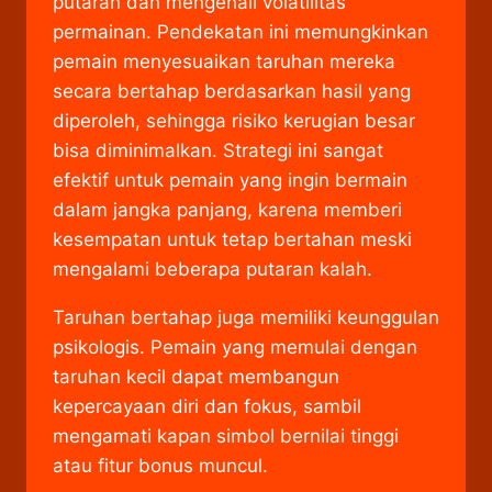
putaran dan mengenali volatilitas
permainan. Pendekatan ini memungkinkan
pemain menyesuaikan taruhan mereka
secara bertahap berdasarkan hasil yang
diperoleh, sehingga risiko kerugian besar
bisa diminimalkan. Strategi ini sangat
efektif untuk pemain yang ingin bermain
dalam jangka panjang, karena memberi
kesempatan untuk tetap bertahan meski
mengalami beberapa putaran kalah.
Taruhan bertahap juga memiliki keunggulan
psikologis. Pemain yang memulai dengan
taruhan kecil dapat membangun
kepercayaan diri dan fokus, sambil
mengamati kapan simbol bernilai tinggi
atau fitur bonus muncul.