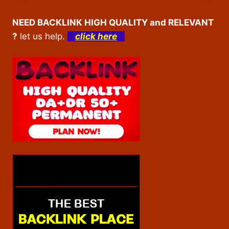
DI
SLOT
NEED BACKLINK HIGH QUALITY and RELEVANT
MEDUSA
?
let us help.
click here
II