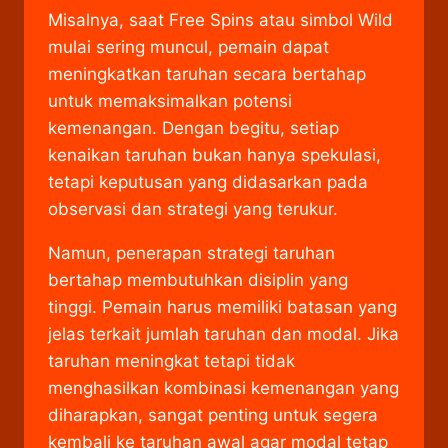
Misalnya, saat Free Spins atau simbol Wild
mulai sering muncul, pemain dapat
meningkatkan taruhan secara bertahap
untuk memaksimalkan potensi
kemenangan. Dengan begitu, setiap
kenaikan taruhan bukan hanya spekulasi,
tetapi keputusan yang didasarkan pada
observasi dan strategi yang terukur.
Namun, penerapan strategi taruhan
bertahap membutuhkan disiplin yang
tinggi. Pemain harus memiliki batasan yang
jelas terkait jumlah taruhan dan modal. Jika
taruhan meningkat tetapi tidak
menghasilkan kombinasi kemenangan yang
diharapkan, sangat penting untuk segera
kembali ke taruhan awal agar modal tetap