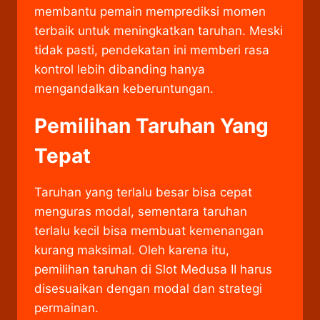
membantu pemain memprediksi momen
terbaik untuk meningkatkan taruhan. Meski
tidak pasti, pendekatan ini memberi rasa
kontrol lebih dibanding hanya
mengandalkan keberuntungan.
Pemilihan Taruhan Yang
Tepat
Taruhan yang terlalu besar bisa cepat
menguras modal, sementara taruhan
terlalu kecil bisa membuat kemenangan
kurang maksimal. Oleh karena itu,
pemilihan taruhan di Slot Medusa II harus
disesuaikan dengan modal dan strategi
permainan.