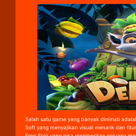
Salah satu game yang banyak diminati adalah
Soft yang menyajikan visual menarik dan fitur
Free Spin yang bisa memberikan peluang men