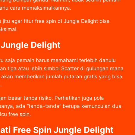
 tahu cara memaksimalkannya.
tu agar fitur free spin di Jungle Delight bisa
ksimal.
 Jungle Delight
gitu saja pemain harus memahami terlebih dahulu
n tiga atau lebih simbol Scatter di gulungan mana
 akan memberikan jumlah putaran gratis yang bisa
.
n besar tanpa risiko. Perhatikan juga pola
asanya, ada “tanda-tanda” berupa kemunculan dua
cu free spin.
ti Free Spin Jungle Delight