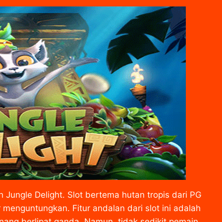
 Jungle Delight. Slot bertema hutan tropis dari PG
 menguntungkan. Fitur andalan dari slot ini adalah
ang berlipat ganda. Namun, tidak sedikit pemain