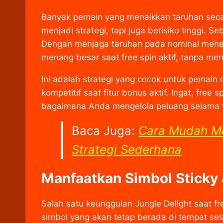
Banyak pemain yang menaikkan taruhan secara
menjadi strategi, tapi juga berisiko tinggi. 
Dengan menjaga taruhan pada nominal mene
menang besar saat free spin aktif, tanpa men
Ini adalah strategi yang cocok untuk pemain
kompetitif saat fitur bonus aktif. Ingat, free
bagaimana Anda mengelola peluang selama fit
Baca Juga:
Cara Mudah Me
Strategi Sederhana
Manfaatkan Simbol Sticky
Salah satu keunggulan Jungle Delight saat fre
simbol yang akan tetap berada di tempat s