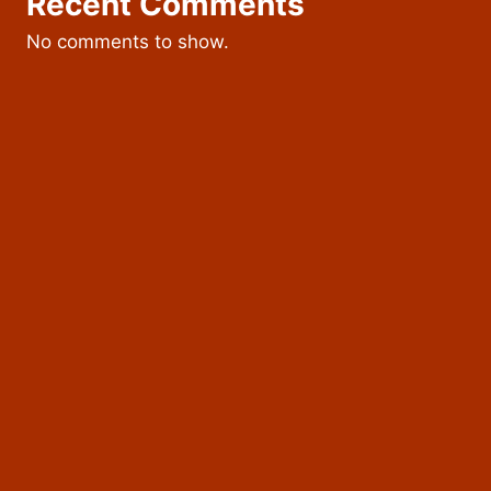
Recent Comments
No comments to show.