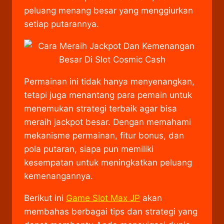
peluang menang besar yang menggiurkan
setiap putarannya.
Permainan ini tidak hanya menyenangkan,
tetapi juga menantang para pemain untuk
menemukan strategi terbaik agar bisa
meraih jackpot besar. Dengan memahami
mekanisme permainan, fitur bonus, dan
pola putaran, siapa pun memiliki
kesempatan untuk meningkatkan peluang
kemenangannya.
Berikut ini
Game Slot Max JP
akan
membahas berbagai tips dan strategi yang