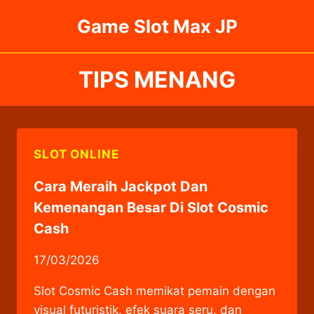
Skip
Game Slot Max JP
to
content
TIPS MENANG
SLOT ONLINE
Cara Meraih Jackpot Dan
Kemenangan Besar Di Slot Cosmic
Cash
17/03/2026
Slot Cosmic Cash memikat pemain dengan
visual futuristik, efek suara seru, dan