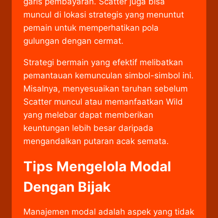
garis pembayaran. Scatter juga bisa
muncul di lokasi strategis yang menuntut
pemain untuk memperhatikan pola
gulungan dengan cermat.
Strategi bermain yang efektif melibatkan
pemantauan kemunculan simbol-simbol ini.
Misalnya, menyesuaikan taruhan sebelum
Scatter muncul atau memanfaatkan Wild
yang melebar dapat memberikan
keuntungan lebih besar daripada
mengandalkan putaran acak semata.
Tips Mengelola Modal
Dengan Bijak
Manajemen modal adalah aspek yang tidak