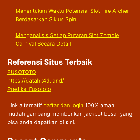
Menentukan Waktu Potensial Slot Fire Archer
Berdasarkan Siklus Spin
Menganalisis Setiap Putaran Slot Zombie
Carnival Secara Detail
Referensi Situs Terbaik
FUSOTOTO
https://datahk4d.land/
Prediksi Fusototo
Link alternatif
daftar dan login
100% aman
mudah gampang memberikan jackpot besar yang
bisa anda dapatkan di sini.