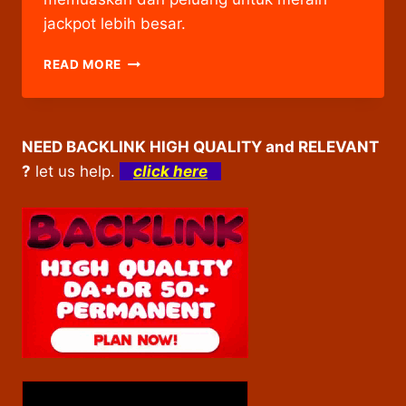
jackpot lebih besar.
CARA
READ MORE
MERAIH
JACKPOT
DAN
KEMENANGAN
NEED BACKLINK HIGH QUALITY and RELEVANT
BESAR
?
let us help.
click here
DI
SLOT
COSMIC
CASH