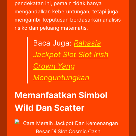
pendekatan ini, pemain tidak hanya
mengandalkan keberuntungan, tetapi juga
mengambil keputusan berdasarkan analisis
risiko dan peluang matematis.
Baca Juga:
Rahasia
Jackpot Slot Slot Irish
Crown Yang
Menguntungkan
Memanfaatkan Simbol
Wild Dan Scatter