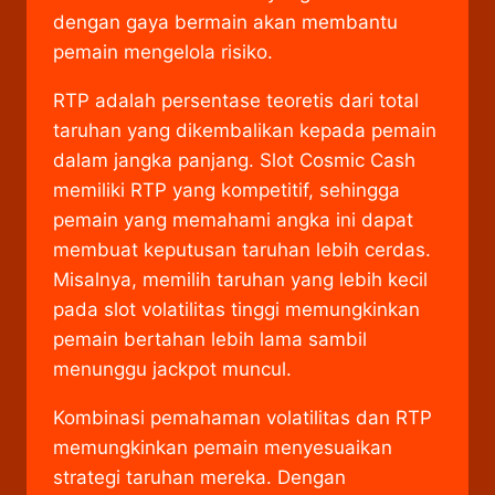
dengan gaya bermain akan membantu
pemain mengelola risiko.
RTP adalah persentase teoretis dari total
taruhan yang dikembalikan kepada pemain
dalam jangka panjang. Slot Cosmic Cash
memiliki RTP yang kompetitif, sehingga
pemain yang memahami angka ini dapat
membuat keputusan taruhan lebih cerdas.
Misalnya, memilih taruhan yang lebih kecil
pada slot volatilitas tinggi memungkinkan
pemain bertahan lebih lama sambil
menunggu jackpot muncul.
Kombinasi pemahaman volatilitas dan RTP
memungkinkan pemain menyesuaikan
strategi taruhan mereka. Dengan