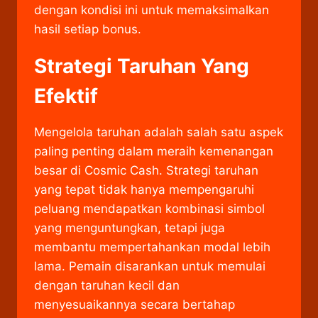
dengan kondisi ini untuk memaksimalkan
hasil setiap bonus.
Strategi Taruhan Yang
Efektif
Mengelola taruhan adalah salah satu aspek
paling penting dalam meraih kemenangan
besar di Cosmic Cash. Strategi taruhan
yang tepat tidak hanya mempengaruhi
peluang mendapatkan kombinasi simbol
yang menguntungkan, tetapi juga
membantu mempertahankan modal lebih
lama. Pemain disarankan untuk memulai
dengan taruhan kecil dan
menyesuaikannya secara bertahap