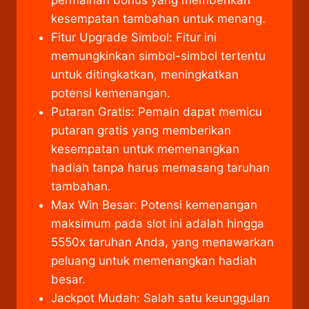
permainan bonus yang memberikan
kesempatan tambahan untuk menang.
Fitur Upgrade Simbol: Fitur ini
memungkinkan simbol-simbol tertentu
untuk ditingkatkan, meningkatkan
potensi kemenangan.
Putaran Gratis: Pemain dapat memicu
putaran gratis yang memberikan
kesempatan untuk memenangkan
hadiah tanpa harus memasang taruhan
tambahan.
Max Win Besar: Potensi kemenangan
maksimum pada slot ini adalah hingga
5550x taruhan Anda, yang menawarkan
peluang untuk memenangkan hadiah
besar.
Jackpot Mudah: Salah satu keunggulan