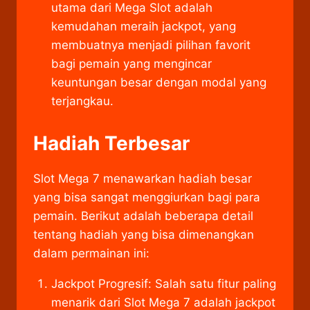
utama dari Mega Slot adalah
kemudahan meraih jackpot, yang
membuatnya menjadi pilihan favorit
bagi pemain yang mengincar
keuntungan besar dengan modal yang
terjangkau.
Hadiah Terbesar
Slot Mega 7 menawarkan hadiah besar
yang bisa sangat menggiurkan bagi para
pemain. Berikut adalah beberapa detail
tentang hadiah yang bisa dimenangkan
dalam permainan ini:
Jackpot Progresif: Salah satu fitur paling
menarik dari Slot Mega 7 adalah jackpot