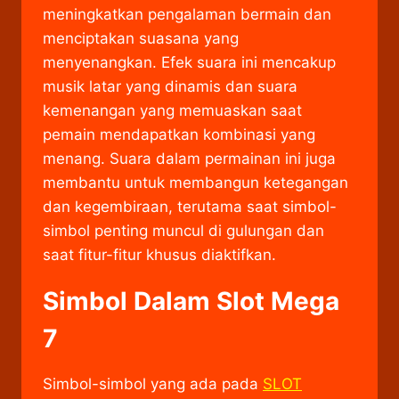
meningkatkan pengalaman bermain dan
menciptakan suasana yang
menyenangkan. Efek suara ini mencakup
musik latar yang dinamis dan suara
kemenangan yang memuaskan saat
pemain mendapatkan kombinasi yang
menang. Suara dalam permainan ini juga
membantu untuk membangun ketegangan
dan kegembiraan, terutama saat simbol-
simbol penting muncul di gulungan dan
saat fitur-fitur khusus diaktifkan.
Simbol Dalam Slot Mega
7
Simbol-simbol yang ada pada
SLOT