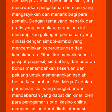
Slot Mega 7 adalah permainan slot yang
menawarkan pengalaman bermain yang
mengasyikkan dan menarik bagi para
pemain. Dengan tema yang menarik dan
grafis yang memukau, permainan ini
menampilkan gulungan permainan yang
dihiasi dengan simbol-simbol yang
mencerminkan keberuntungan dan
kemakmuran. Fitur-fitur menarik seperti
jackpot progresif, simbol liar, dan putaran
bonus menambahkan keseruan dan
peluang untuk memenangkan hadiah
besar. Keseluruhan, Slot Mega 7 adalah
permainan slot yang menghibur dan
mendebarkan yang dapat dinikmati oleh
para penggemar slot di kasino online
maupun kasino darat. Ikuti informasi