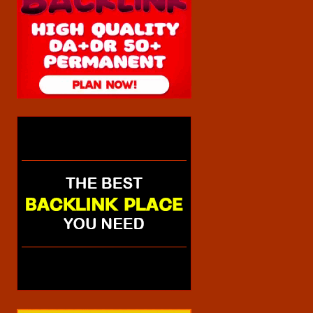
TERBAIK