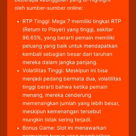
oleh sumber-sumber online:
RTP Tinggi: Mega 7 memiliki tingkat RTP
(Return to Player) yang tinggi, sekitar
96.65%, yang berarti pemain memiliki
peluang yang baik untuk mendapatkan
kembali sebagian besar dari taruhan
mereka dalam jangka panjang.
Volatilitas Tinggi: Meskipun ini bisa
menjadi pedang bermata dua, volatilitas
tinggi berarti bahwa ketika pemain
menang, mereka cenderung
memenangkan jumlah yang lebih besar,
meskipun kemenangan tersebut
mungkin tidak sering terjadi.
Bonus Game: Slot ini menawarkan