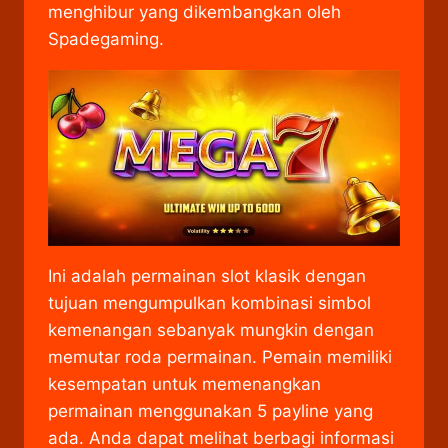
menghibur yang dikembangkan oleh
Spadegaming.
Ini adalah permainan slot klasik dengan
tujuan mengumpulkan kombinasi simbol
kemenangan sebanyak mungkin dengan
memutar roda permainan. Pemain memiliki
kesempatan untuk memenangkan
permainan menggunakan 5 payline yang
ada. Anda dapat melihat berbagi informasi