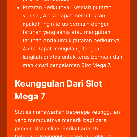
Putaran Berikutnya: Setelah putaran
selesai, Anda dapat memutuskan
apakah ingin terus bermain dengan
taruhan yang sama atau mengubah
taruhan Anda untuk putaran berikutnya.
Anda dapat mengulangi langkah-
langkah di atas untuk terus bermain dan
menikmati pengalaman Slot Mega 7.
Keunggulan Dari Slot
Mega 7
Slot ini menawarkan beberapa keunggulan
yang membuatnya menarik bagi para
pemain slot online. Berikut adalah
beberapa keunggulan yang di-highlight