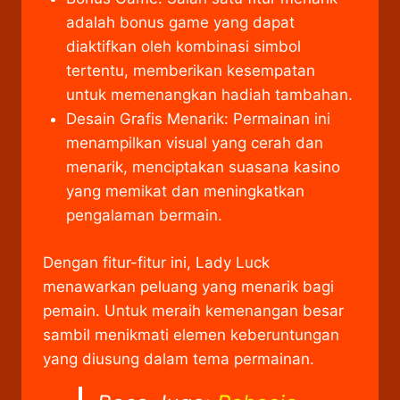
adalah bonus game yang dapat
diaktifkan oleh kombinasi simbol
tertentu, memberikan kesempatan
untuk memenangkan hadiah tambahan.
Desain Grafis Menarik: Permainan ini
menampilkan visual yang cerah dan
menarik, menciptakan suasana kasino
yang memikat dan meningkatkan
pengalaman bermain.
Dengan fitur-fitur ini, Lady Luck
menawarkan peluang yang menarik bagi
pemain. Untuk meraih kemenangan besar
sambil menikmati elemen keberuntungan
yang diusung dalam tema permainan.