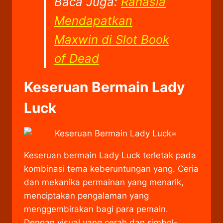
Baca Juga:
Rahasia
Mendapatkan
Maxwin di Slot Book
of Dead
Keseruan Bermain Lady
Luck
Keseruan bermain Lady Luck terletak pada
kombinasi tema keberuntungan yang. Ceria
dan mekanika permainan yang menarik,
menciptakan pengalaman yang
menggembirakan bagi para pemain.
Dengan visual yang cerah dan simbol-