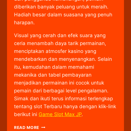
diberikan banyak peluang untuk meraih.
Hadiah besar dalam suasana yang penuh
harapan.
Visual yang cerah dan efek suara yang
ceria menambah daya tarik permainan,
menciptakan atmosfer kasino yang
mendebarkan dan menyenangkan. Selain
itu, kemudahan dalam memahami
mekanika dan tabel pembayaran
menjadikan permainan ini cocok untuk
pemain dari berbagai level pengalaman.
Simak dan ikuti terus informasi terlengkap
tentang slot Terbaru hanya dengan klik-link
berikut ini
Game Slot Max JP
.
CARA
READ MORE