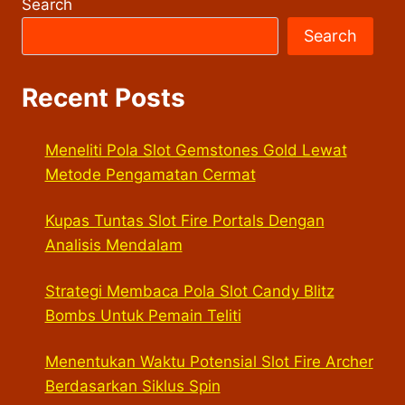
Search
Search
Recent Posts
Meneliti Pola Slot Gemstones Gold Lewat
Metode Pengamatan Cermat
Kupas Tuntas Slot Fire Portals Dengan
Analisis Mendalam
Strategi Membaca Pola Slot Candy Blitz
Bombs Untuk Pemain Teliti
Menentukan Waktu Potensial Slot Fire Archer
Berdasarkan Siklus Spin