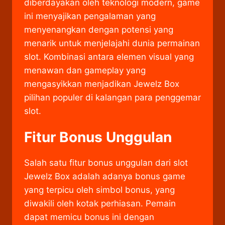
diberdayakan oleh teknologi modern, game
ini menyajikan pengalaman yang
menyenangkan dengan potensi yang
menarik untuk menjelajahi dunia permainan
slot. Kombinasi antara elemen visual yang
menawan dan gameplay yang
mengasyikkan menjadikan Jewelz Box
pilihan populer di kalangan para penggemar
slot.
Fitur Bonus Unggulan
Salah satu fitur bonus unggulan dari slot
Jewelz Box adalah adanya bonus game
yang terpicu oleh simbol bonus, yang
diwakili oleh kotak perhiasan. Pemain
dapat memicu bonus ini dengan