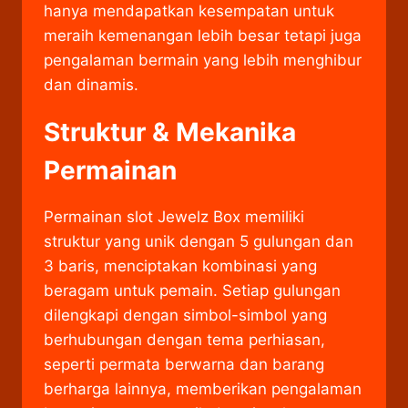
hanya mendapatkan kesempatan untuk
meraih kemenangan lebih besar tetapi juga
pengalaman bermain yang lebih menghibur
dan dinamis.
Struktur & Mekanika
Permainan
Permainan slot Jewelz Box memiliki
struktur yang unik dengan 5 gulungan dan
3 baris, menciptakan kombinasi yang
beragam untuk pemain.​ Setiap gulungan
dilengkapi dengan simbol-simbol yang
berhubungan dengan tema perhiasan,
seperti permata berwarna dan barang
berharga lainnya, memberikan pengalaman