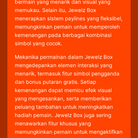
bermain yang menarik dan visual yang
memukau. Selain itu, Jewelz Box
menerapkan sistem paylines yang fleksibel,
memungkinkan pemain untuk memperoleh
kemenangan pada berbagai kombinasi
simbol yang cocok.
Mekanika permainan dalam Jewelz Box
mengedepankan elemen interaksi yang
menarik, termasuk fitur simbol pengganda
dan bonus putaran gratis. Setiap
kemenangan dapat memicu efek visual
yang mengesankan, serta memberikan
peluang tambahan untuk meningkatkan
hadiah pemain. Jewelz Box juga sering
menawarkan fitur khusus yang
memungkinkan pemain untuk mengaktifkan