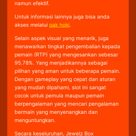
namun efektif.
Untuk informasi lainnya juga bisa anda
akses melalui
pak hoki
.
Selain aspek visual yang menarik, juga
menawarkan tingkat pengembalian kepada
pemain (RTP) yang mengesankan sebesar
95.78%. Yang menjadikannya sebagai
pilihan yang aman untuk beberapa pemain.
Dengan gameplay yang cepat dan aturan
yang mudah dipahami, slot ini sangat
cocok untuk pemula maupun pemain
berpengalaman yang mencari pengalaman
bermain yang menyenangkan dan
menguntungkan. ​
Secara keseluruhan, Jewelz Box