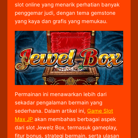
slot online yang menarik perhatian banyak
penggemar judi, dengan tema gemstone
yang kaya dan grafis yang memukau.
Permainan ini menawarkan lebih dari
sekadar pengalaman bermain yang
sederhana. Dalam artikel ini,
Game Slot
Max JP
akan membahas berbagai aspek
dari slot Jewelz Box, termasuk gameplay,
fitur bonus, strategi bermain, serta ulasan