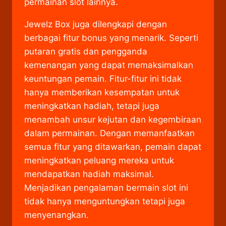
permainan slot lainnya.
Jewelz Box juga dilengkapi dengan
berbagai fitur bonus yang menarik. Seperti
putaran gratis dan pengganda
kemenangan yang dapat memaksimalkan
keuntungan pemain. Fitur-fitur ini tidak
hanya memberikan kesempatan untuk
meningkatkan hadiah, tetapi juga
menambah unsur kejutan dan kegembiraan
dalam permainan. Dengan memanfaatkan
semua fitur yang ditawarkan, pemain dapat
meningkatkan peluang mereka untuk
mendapatkan hadiah maksimal.
Menjadikan pengalaman bermain slot ini
tidak hanya menguntungkan tetapi juga
menyenangkan.