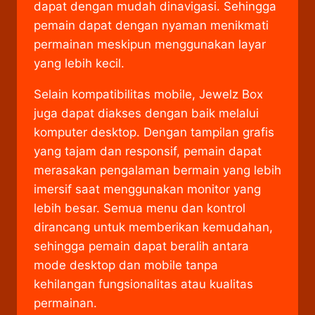
dapat dengan mudah dinavigasi. Sehingga
pemain dapat dengan nyaman menikmati
permainan meskipun menggunakan layar
yang lebih kecil.
Selain kompatibilitas mobile, Jewelz Box
juga dapat diakses dengan baik melalui
komputer desktop. Dengan tampilan grafis
yang tajam dan responsif, pemain dapat
merasakan pengalaman bermain yang lebih
imersif saat menggunakan monitor yang
lebih besar. Semua menu dan kontrol
dirancang untuk memberikan kemudahan,
sehingga pemain dapat beralih antara
mode desktop dan mobile tanpa
kehilangan fungsionalitas atau kualitas
permainan.