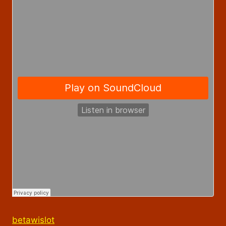
betawislot