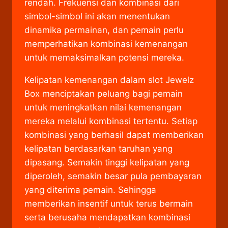
rendah. Frekuensi dan kombinasi dari
simbol-simbol ini akan menentukan
dinamika permainan, dan pemain perlu
memperhatikan kombinasi kemenangan
untuk memaksimalkan potensi mereka.
​Kelipatan kemenangan dalam slot Jewelz
Box menciptakan peluang bagi pemain
untuk meningkatkan nilai kemenangan
mereka melalui kombinasi tertentu.​ Setiap
kombinasi yang berhasil dapat memberikan
kelipatan berdasarkan taruhan yang
dipasang. Semakin tinggi kelipatan yang
diperoleh, semakin besar pula pembayaran
yang diterima pemain. Sehingga
memberikan insentif untuk terus bermain
serta berusaha mendapatkan kombinasi