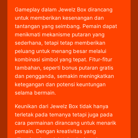
Gameplay dalam Jewelz Box dirancang
untuk memberikan kesenangan dan
tantangan yang seimbang. Pemain dapat
menikmati mekanisme putaran yang
sederhana, tetapi tetap memberikan
peluang untuk menang besar melalui
kombinasi simbol yang tepat. Fitur-fitur
tambahan, seperti bonus putaran gratis
dan pengganda, semakin meningkatkan
ketegangan dan potensi keuntungan
selama bermain.
Keunikan dari Jewelz Box tidak hanya
terletak pada temanya tetapi juga pada
cara permainan dirancang untuk menarik
pemain. Dengan kreativitas yang