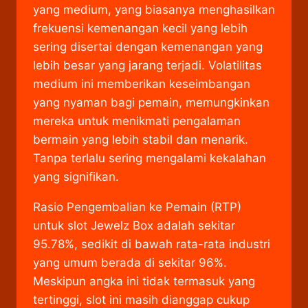
yang medium, yang biasanya menghasilkan
frekuensi kemenangan kecil yang lebih
sering disertai dengan kemenangan yang
lebih besar yang jarang terjadi. Volatilitas
medium ini memberikan keseimbangan
yang nyaman bagi pemain, memungkinkan
mereka untuk menikmati pengalaman
bermain yang lebih stabil dan menarik.
Tanpa terlalu sering mengalami kekalahan
yang signifikan.
Rasio Pengembalian ke Pemain (RTP)
untuk slot Jewelz Box adalah sekitar
95.78%, sedikit di bawah rata-rata industri
yang umum berada di sekitar 96%.
Meskipun angka ini tidak termasuk yang
tertinggi, slot ini masih dianggap cukup