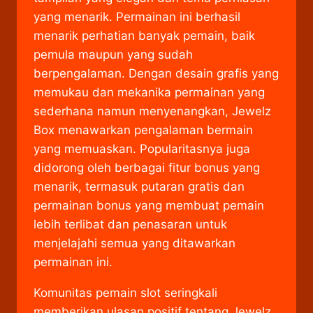
yang menarik. Permainan ini berhasil
menarik perhatian banyak pemain, baik
pemula maupun yang sudah
berpengalaman. Dengan desain grafis yang
memukau dan mekanika permainan yang
sederhana namun menyenangkan, Jewelz
Box menawarkan pengalaman bermain
yang memuaskan. Popularitasnya juga
didorong oleh berbagai fitur bonus yang
menarik, termasuk putaran gratis dan
permainan bonus yang membuat pemain
lebih terlibat dan penasaran untuk
menjelajahi semua yang ditawarkan
permainan ini.
Komunitas pemain slot seringkali
memberikan ulasan positif tentang Jewelz