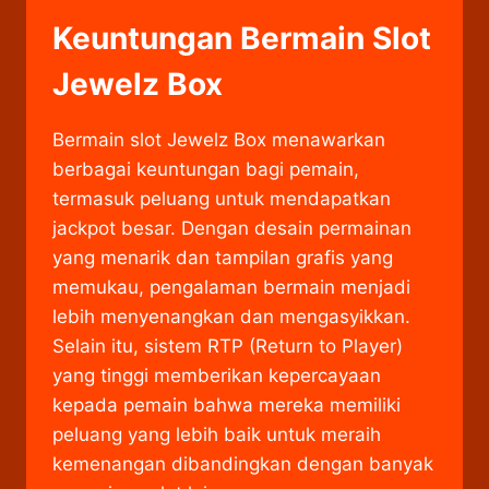
Keuntungan Bermain Slot
Jewelz Box
Bermain slot Jewelz Box menawarkan
berbagai keuntungan bagi pemain,
termasuk peluang untuk mendapatkan
jackpot besar.​ Dengan desain permainan
yang menarik dan tampilan grafis yang
memukau, pengalaman bermain menjadi
lebih menyenangkan dan mengasyikkan.
Selain itu, sistem RTP (Return to Player)
yang tinggi memberikan kepercayaan
kepada pemain bahwa mereka memiliki
peluang yang lebih baik untuk meraih
kemenangan dibandingkan dengan banyak