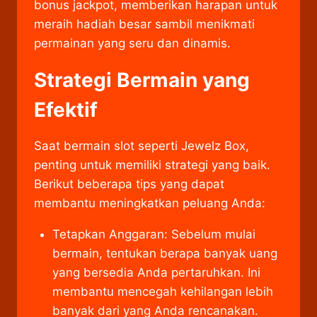
bonus jackpot, memberikan harapan untuk
meraih hadiah besar sambil menikmati
permainan yang seru dan dinamis.
Strategi Bermain yang
Efektif
Saat bermain slot seperti Jewelz Box,
penting untuk memiliki strategi yang baik.
Berikut beberapa tips yang dapat
membantu meningkatkan peluang Anda:
Tetapkan Anggaran: Sebelum mulai
bermain, tentukan berapa banyak uang
yang bersedia Anda pertaruhkan. Ini
membantu mencegah kehilangan lebih
banyak dari yang Anda rencanakan.