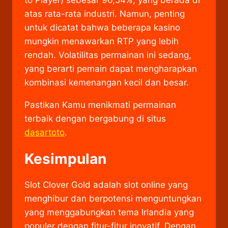
atas rata-rata industri. Namun, penting
untuk dicatat bahwa beberapa kasino
mungkin menawarkan RTP yang lebih
rendah. Volatilitas permainan ini sedang,
yang berarti pemain dapat mengharapkan
kombinasi kemenangan kecil dan besar.
Pastikan Kamu menikmati permainan
terbaik dengan bergabung di situs
dasartoto
.
Kesimpulan
​Slot Clover Gold adalah slot online yang
menghibur dan berpotensi menguntungkan
yang menggabungkan tema Irlandia yang
populer dengan fitur-fitur inovatif​. Dengan