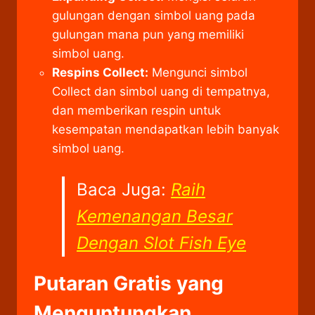
gulungan dengan simbol uang pada
gulungan mana pun yang memiliki
simbol uang.
Respins Collect:
Mengunci simbol
Collect dan simbol uang di tempatnya,
dan memberikan respin untuk
kesempatan mendapatkan lebih banyak
simbol uang.
Baca Juga:
Raih
Kemenangan Besar
Dengan Slot Fish Eye
Putaran Gratis yang
Menguntungkan