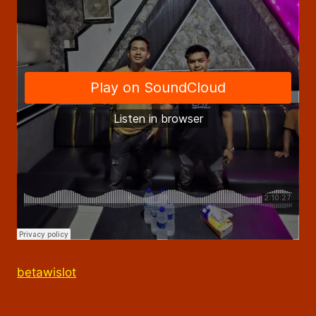
betawislot