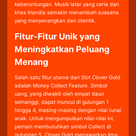
keberuntungan. Musik latar yang ceria dan
khas Irlandia semakin menambah suasana
yang menyenangkan dan otentik.
Fitur-Fitur Unik yang
Meningkatkan Peluang
Menang
Salah satu fitur utama dari Slot Clover Gold
adalah Money Collect Feature. Simbol
uang, yang diwakili oleh empat daun
semanggi, dapat muncul di gulungan 1
hingga 4, masing-masing dengan nilai tunai
acak. Untuk mengumpulkan nilai-nilai ini,
pemain membutuhkan simbol Collect di
gulungan 5. Clover Gold menawarkan lima