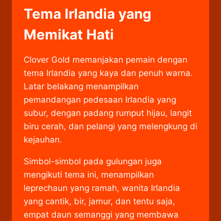
Tema Irlandia yang
Memikat Hati
Clover Gold memanjakan pemain dengan
tema Irlandia yang kaya dan penuh warna.
Latar belakang menampilkan
pemandangan pedesaan Irlandia yang
subur, dengan padang rumput hijau, langit
biru cerah, dan pelangi yang melengkung di
kejauhan.
Simbol-simbol pada gulungan juga
mengikuti tema ini, menampilkan
leprechaun yang ramah, wanita Irlandia
yang cantik, bir, jamur, dan tentu saja,
empat daun semanggi yang membawa