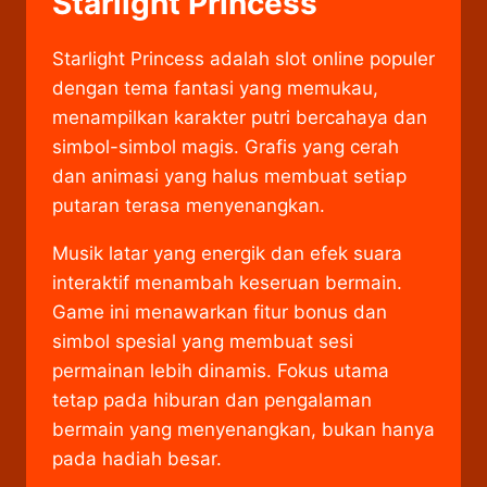
Starlight Princess
Starlight Princess adalah slot online populer
dengan tema fantasi yang memukau,
menampilkan karakter putri bercahaya dan
simbol-simbol magis. Grafis yang cerah
dan animasi yang halus membuat setiap
putaran terasa menyenangkan.
Musik latar yang energik dan efek suara
interaktif menambah keseruan bermain.
Game ini menawarkan fitur bonus dan
simbol spesial yang membuat sesi
permainan lebih dinamis. Fokus utama
tetap pada hiburan dan pengalaman
bermain yang menyenangkan, bukan hanya
pada hadiah besar.