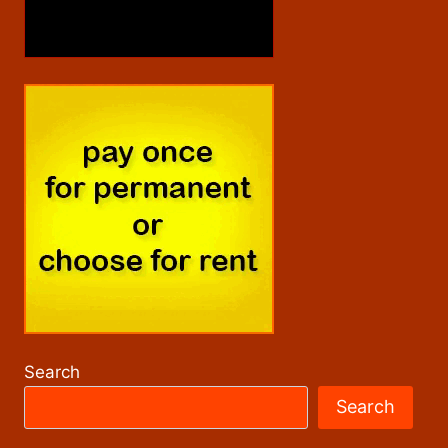
Search
Search