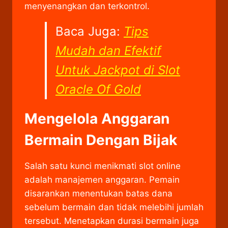
menyenangkan dan terkontrol.
Baca Juga:
Tips
Mudah dan Efektif
Untuk Jackpot di Slot
Oracle Of Gold
Mengelola Anggaran
Bermain Dengan Bijak
Salah satu kunci menikmati slot online
adalah manajemen anggaran. Pemain
disarankan menentukan batas dana
sebelum bermain dan tidak melebihi jumlah
tersebut. Menetapkan durasi bermain juga