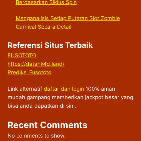
Berdasarkan Siklus Spin
Menganalisis Setiap Putaran Slot Zombie
Carnival Secara Detail
Referensi Situs Terbaik
FUSOTOTO
https://datahk4d.land/
Prediksi Fusototo
Link alternatif
daftar dan login
100% aman
mudah gampang memberikan jackpot besar yang
bisa anda dapatkan di sini.
Recent Comments
No comments to show.