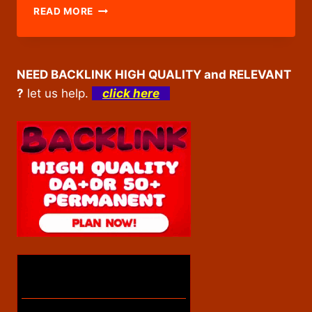
STRATEGI
READ MORE
JITU
MAIN
SLOT
MEDUSA’S
NEED BACKLINK HIGH QUALITY and RELEVANT
STONE
?
let us help.
click here
AGAR
SELALU
PROFIT