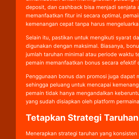
deposit, dan cashback bisa menjadi senjata
memanfaatkan fitur ini secara optimal, pem
kemenangan cepat tanpa harus mengeluarkan
Selain itu, pastikan untuk mengikuti syarat 
digunakan dengan maksimal. Biasanya, bonus
jumlah taruhan minimal atau periode waktu 
pemain memanfaatkan bonus secara efektif d
Penggunaan bonus dan promosi juga dapat
sehingga peluang untuk mencapai kemenangan 
pemain tidak hanya mengandalkan keberunt
yang sudah disiapkan oleh platform permain
Tetapkan Strategi Taruhan
Menerapkan strategi taruhan yang konsiste