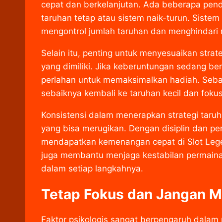
cepat dan berkelanjutan. Ada beberapa pend
taruhan tetap atau sistem naik-turun. Sist
mengontrol jumlah taruhan dan menghindari ri
Selain itu, penting untuk menyesuaikan stra
yang dimiliki. Jika keberuntungan sedang be
perlahan untuk memaksimalkan hadiah. Sebal
sebaiknya kembali ke taruhan kecil dan foku
Konsistensi dalam menerapkan strategi tar
yang bisa merugikan. Dengan disiplin dan pe
mendapatkan kemenangan cepat di Slot Legen
juga membantu menjaga kestabilan permaina
dalam setiap langkahnya.
Tetap Fokus dan Jangan 
Faktor psikologis sangat berpengaruh dalam 