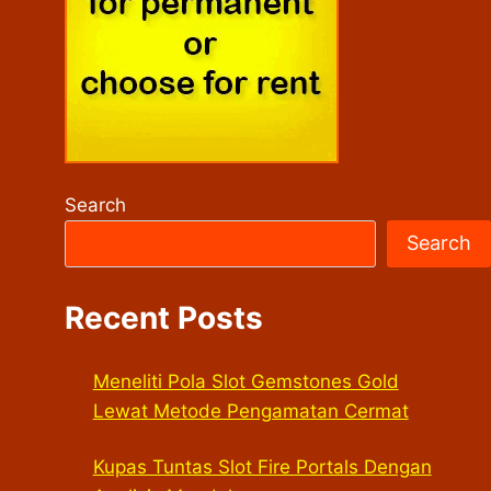
Search
Search
Recent Posts
Meneliti Pola Slot Gemstones Gold
Lewat Metode Pengamatan Cermat
Kupas Tuntas Slot Fire Portals Dengan