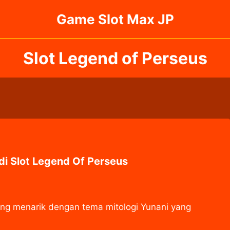
Game Slot Max JP
Slot Legend of Perseus
i Slot Legend Of Perseus
ng menarik dengan tema mitologi Yunani yang