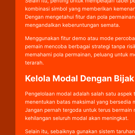
Selain itu, penting untuk mempelajari tabel 
kombinasi simbol yang memberikan kemenangan
Dengan mengetahui fitur dan pola permainan
mengandalkan keberuntungan semata.
Menggunakan fitur demo atau mode percobaa
pemain mencoba berbagai strategi tanpa risi
memahami pola permainan, peluang untuk m
terarah.
Kelola Modal Dengan Bijak
Pengelolaan modal adalah salah satu aspek 
menentukan batas maksimal yang bersedia m
Jangan pernah tergoda untuk terus bermain m
kehilangan seluruh modal akan meningkat.
Selain itu, sebaiknya gunakan sistem taruhan