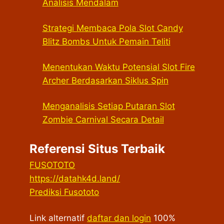
Analisis Mendalam
Strategi Membaca Pola Slot Candy
Blitz Bombs Untuk Pemain Teliti
Menentukan Waktu Potensial Slot Fire
Archer Berdasarkan Siklus Spin
Menganalisis Setiap Putaran Slot
Zombie Carnival Secara Detail
Referensi Situs Terbaik
FUSOTOTO
https://datahk4d.land/
Prediksi Fusototo
Link alternatif
daftar dan login
100%