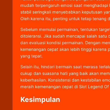
mudah terpengaruh emosi saat menghadapi 
stabil seringkali menyebabkan keputusan ya
Oleh karena itu, penting untuk tetap tenang 
Sebelum memulai permainan, tentukan targe
ditoleransi. Jika sudah mencapai salah satu d
dan evaluasi kondisi permainan. Dengan menj
kemenangan cepat akan lebih tinggi karena 
yang tepat.
Selain itu, hindari bermain saat merasa terl
cukup dan suasana hati yang baik akan mem
keberhasilan. Konsistensi dan kestabilan em
meraih kemenangan cepat di Slot Legend Of
Kesimpulan