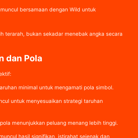
muncul bersamaan dengan Wild untuk
ih terarah, bukan sekadar menebak angka secara
n dan Pola
ktif:
aruhan minimal untuk mengamati pola simbol.
ncul untuk menyesuaikan strategi taruhan
 pola menunjukkan peluang menang lebih tinggi.
ncul hasil signifikan, istirahat sejenak dan