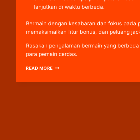
lanjutkan di waktu berbeda.
Bermain dengan kesabaran dan fokus pada p
memaksimalkan fitur bonus, dan peluang jackpo
Rasakan pengalaman bermain yang berbeda 
para pemain cerdas.
LANGKAH
READ MORE
MUDAH
MENDAPATKAN
JACKPOT
SLOT
JOKER’S
JEWELS
WILD