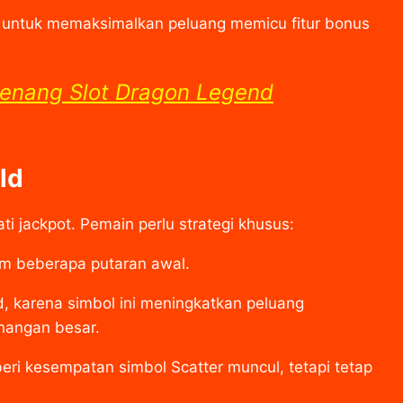
ia untuk memaksimalkan peluang memicu fitur bonus
enang Slot Dragon Legend
ld
i jackpot. Pemain perlu strategi khusus:
am beberapa putaran awal.
, karena simbol ini meningkatkan peluang
nangan besar.
i kesempatan simbol Scatter muncul, tetapi tetap