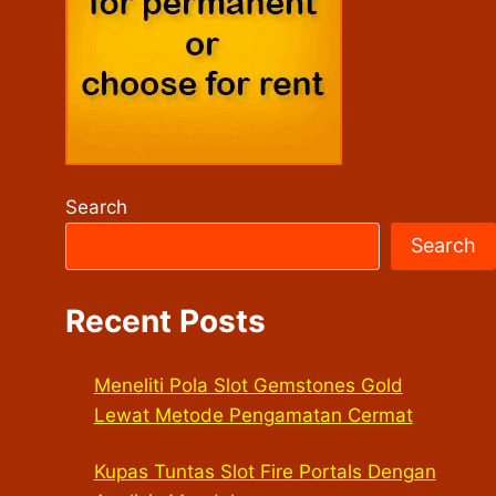
Search
Search
Recent Posts
Meneliti Pola Slot Gemstones Gold
Lewat Metode Pengamatan Cermat
Kupas Tuntas Slot Fire Portals Dengan