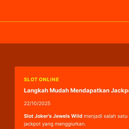
Skip
to
content
SLOT ONLINE
Langkah Mudah Mendapatkan Jackpot 
22/10/2025
Slot Joker’s Jewels Wild
menjadi salah satu 
jackpot yang menggiurkan.