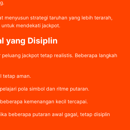
g.
t menyusun strategi taruhan yang lebih terarah,
 untuk mendekati jackpot.
 yang Disiplin
eluang jackpot tetap realistis. Beberapa langkah
l tetap aman.
elajari pola simbol dan ritme putaran.
 beberapa kemenangan kecil tercapai.
a beberapa putaran awal gagal, tetap disiplin