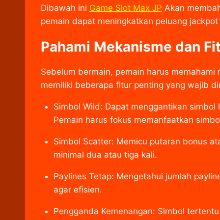
Dibawah ini
Game Slot Max JP
Akan membahas
pemain dapat meningkatkan peluang jackpot s
Pahami Mekanisme dan Fit
Sebelum bermain, pemain harus memahami mek
memiliki beberapa fitur penting yang wajib d
Simbol Wild: Dapat menggantikan simbol 
Pemain harus fokus memanfaatkan simbol 
Simbol Scatter: Memicu putaran bonus a
minimal dua atau tiga kali.
Paylines Tetap: Mengetahui jumlah payli
agar efisien.
Pengganda Kemenangan: Simbol tertentu 