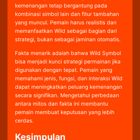
kemenangan tetap bergantung pada
kombinasi simbol lain dan fitur tambahan
yang muncul. Pemain harus realistis dan
memanfaatkan Wild sebagai bagian dari
strategi, bukan sebagai jaminan otomatis.
Fakta menarik adalah bahwa Wild Symbol
bisa menjadi kunci strategi permainan jika
digunakan dengan tepat. Pemain yang
memahami jenis, fungsi, dan interaksi Wild
dapat meningkatkan peluang kemenangan
secara signifikan. Mengetahui perbedaan
antara mitos dan fakta ini membantu
pemain membuat keputusan yang lebih
cerdas.
Kesimpulan