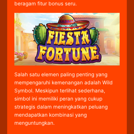
beragam fitur bonus seru.
Salah satu elemen paling penting yang
mempengaruhi kemenangan adalah Wild
Symbol. Meskipun terlihat sederhana,
simbol ini memiliki peran yang cukup
strategis dalam meningkatkan peluang
mendapatkan kombinasi yang
menguntungkan.