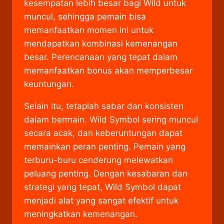
kesempatan lebih besar bagi Wild untuk
muncul, sehingga pemain bisa
memanfaatkan momen ini untuk
mendapatkan kombinasi kemenangan
besar. Perencanaan yang tepat dalam
memanfaatkan bonus akan memperbesar
keuntungan.
Selain itu, tetaplah sabar dan konsisten
dalam bermain. Wild Symbol sering muncul
secara acak, dan keberuntungan dapat
memainkan peran penting. Pemain yang
terburu-buru cenderung melewatkan
peluang penting. Dengan kesabaran dan
strategi yang tepat, Wild Symbol dapat
menjadi alat yang sangat efektif untuk
meningkatkan kemenangan.