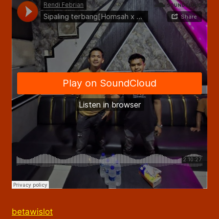
betawislot