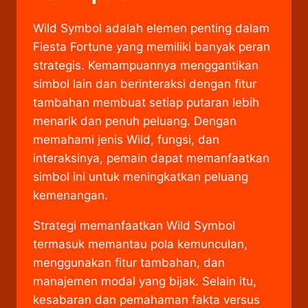
Wild Symbol adalah elemen penting dalam
Fiesta Fortune yang memiliki banyak peran
strategis. Kemampuannya menggantikan
simbol lain dan berinteraksi dengan fitur
tambahan membuat setiap putaran lebih
menarik dan penuh peluang. Dengan
memahami jenis Wild, fungsi, dan
interaksinya, pemain dapat memanfaatkan
simbol ini untuk meningkatkan peluang
kemenangan.
Strategi memanfaatkan Wild Symbol
termasuk memantau pola kemunculan,
menggunakan fitur tambahan, dan
manajemen modal yang bijak. Selain itu,
kesabaran dan pemahaman fakta versus