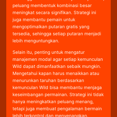
peluang membentuk kombinasi besar
meningkat secara signifikan. Strategi ini
juga membantu pemain untuk
mengoptimalkan putaran gratis yang
tersedia, sehingga setiap putaran menjadi
lebih menguntungkan.
Selain itu, penting untuk mengatur
manajemen modal agar setiap kemunculan
Wild dapat dimanfaatkan sebaik mungkin.
Mengetahui kapan harus menaikkan atau
menurunkan taruhan berdasarkan
kemunculan Wild bisa membantu menjaga
keseimbangan permainan. Strategi ini tidak
hanya meningkatkan peluang menang,
tetapi juga membuat pengalaman bermain
lebih terkontrol dan menyenangkan.