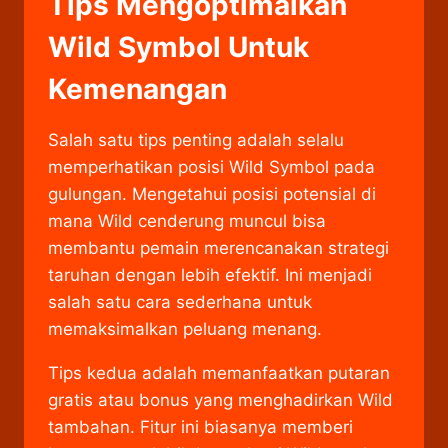
Tips Mengoptimalkan
Wild Symbol Untuk
Kemenangan
Salah satu tips penting adalah selalu
memperhatikan posisi Wild Symbol pada
gulungan. Mengetahui posisi potensial di
mana Wild cenderung muncul bisa
membantu pemain merencanakan strategi
taruhan dengan lebih efektif. Ini menjadi
salah satu cara sederhana untuk
memaksimalkan peluang menang.
Tips kedua adalah memanfaatkan putaran
gratis atau bonus yang menghadirkan Wild
tambahan. Fitur ini biasanya memberi