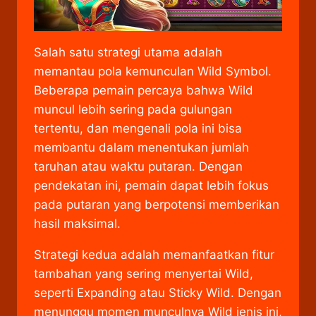
Salah satu strategi utama adalah
memantau pola kemunculan Wild Symbol.
Beberapa pemain percaya bahwa Wild
muncul lebih sering pada gulungan
tertentu, dan mengenali pola ini bisa
membantu dalam menentukan jumlah
taruhan atau waktu putaran. Dengan
pendekatan ini, pemain dapat lebih fokus
pada putaran yang berpotensi memberikan
hasil maksimal.
Strategi kedua adalah memanfaatkan fitur
tambahan yang sering menyertai Wild,
seperti Expanding atau Sticky Wild. Dengan
menunggu momen munculnya Wild jenis ini,