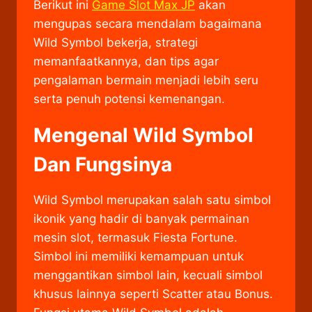
Berikut ini
Game Slot Max JP
akan
mengupas secara mendalam bagaimana
Wild Symbol bekerja, strategi
memanfaatkannya, dan tips agar
pengalaman bermain menjadi lebih seru
serta penuh potensi kemenangan.
Mengenal Wild Symbol
Dan Fungsinya
Wild Symbol merupakan salah satu simbol
ikonik yang hadir di banyak permainan
mesin slot, termasuk Fiesta Fortune.
Simbol ini memiliki kemampuan untuk
menggantikan simbol lain, kecuali simbol
khusus lainnya seperti Scatter atau Bonus.