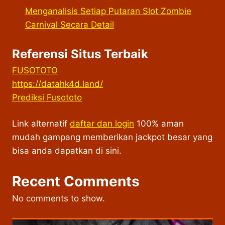
Menganalisis Setiap Putaran Slot Zombie
Carnival Secara Detail
Referensi Situs Terbaik
FUSOTOTO
https://datahk4d.land/
Prediksi Fusototo
Link alternatif
daftar dan login
100% aman
mudah gampang memberikan jackpot besar yang
bisa anda dapatkan di sini.
Recent Comments
No comments to show.