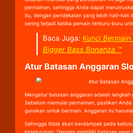
permainan, sehingga Anda dapat merumuskan s
itu, dengan pendekatan yang lebih hati-hati
sering terjadi ketika pemain terburu-buru u
Baca Juga:
Kunci Bermain
Bigger Bass Bonanza ™
Atur Batasan Anggaran Slo
Mengatur batasan anggaran adalah langkah pe
Sebelum memulai permainan, pastikan Anda
gunakan untuk bermain. Anggaran ini harusla
Sehingga tidak akan berdampak pada kebutu
keseluruhan. Dengan memiliki batasan yang j