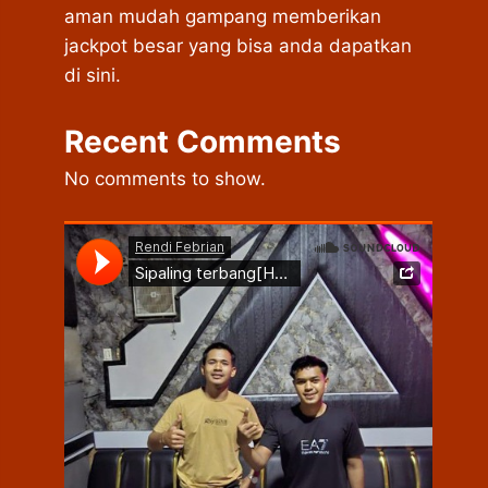
aman mudah gampang memberikan
jackpot besar yang bisa anda dapatkan
di sini.
Recent Comments
No comments to show.