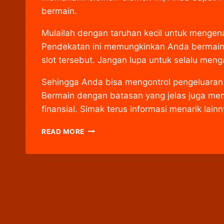
bermain.
Mulailah dengan taruhan kecil untuk mengena
Pendekatan ini memungkinkan Anda bermain l
slot tersebut. Jangan lupa untuk selalu men
Sehingga Anda bisa mengontrol pengeluaran
Bermain dengan batasan yang jelas juga m
finansial. Simak terus informasi menarik lain
CARA
READ MORE
DAN
TRIK
MUDAH
BERMAIN
DI
SLOT
FIRE
JOKER
FREEZE