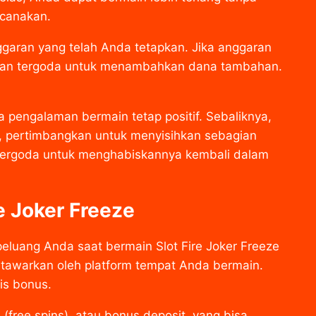
ncanakan.
ggaran yang telah Anda tetapkan. Jika anggaran
angan tergoda untuk menambahkan dana tambahan.
pengalaman bermain tetap positif. Sebaliknya,
, pertimbangkan untuk menyisihkan sebagian
tergoda untuk menghabiskannya kembali dalam
e Joker Freeze
eluang Anda saat bermain Slot Fire Joker Freeze
awarkan oleh platform tempat Anda bermain.
is bonus.
 (free spins), atau bonus deposit, yang bisa