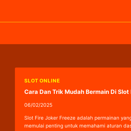
Skip
to
content
SLOT ONLINE
Cara Dan Trik Mudah Bermain Di Slot 
06/02/2025
Slot Fire Joker Freeze adalah permainan y
memulai penting untuk memahami aturan das