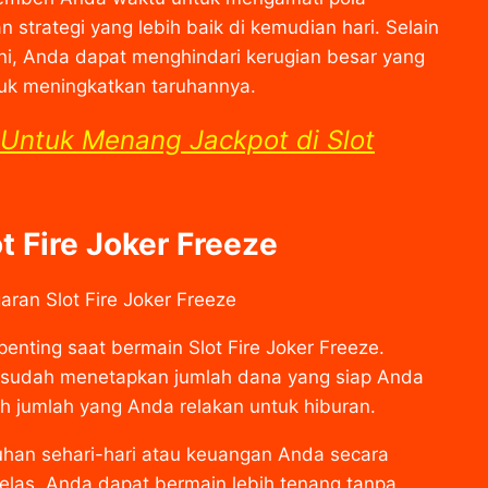
trategi yang lebih baik di kemudian hari. Selain
 ini, Anda dapat menghindari kerugian besar yang
ntuk meningkatkan taruhannya.
 Untuk Menang Jackpot di Slot
t Fire Joker Freeze
nting saat bermain Slot Fire Joker Freeze.
 sudah menetapkan jumlah dana yang siap Anda
h jumlah yang Anda relakan untuk hiburan.
han sehari-hari atau keuangan Anda secara
elas, Anda dapat bermain lebih tenang tanpa