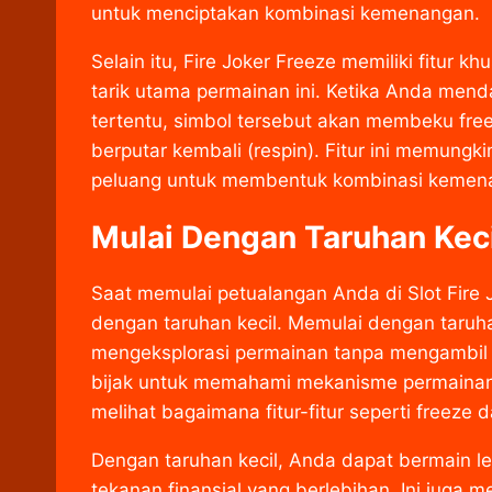
untuk menciptakan kombinasi kemenangan.
Selain itu, Fire Joker Freeze memiliki fitur 
tarik utama permainan ini. Ketika Anda men
tertentu, simbol tersebut akan membeku fre
berputar kembali (respin). Fitur ini memung
peluang untuk membentuk kombinasi kemena
Mulai Dengan Taruhan Keci
Saat memulai petualangan Anda di Slot Fire 
dengan taruhan kecil. Memulai dengan tar
mengeksplorasi permainan tanpa mengambil r
bijak untuk memahami mekanisme permainan,
melihat bagaimana fitur-fitur seperti freeze 
Dengan taruhan kecil, Anda dapat bermain l
tekanan finansial yang berlebihan. Ini juga