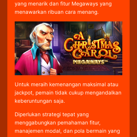
yang menarik dan fitur Megaways yang
menawarkan ribuan cara menang.
Untuk meraih kemenangan maksimal atau
jackpot, pemain tidak cukup mengandalkan
keberuntungan saja.
Diperlukan strategi tepat yang
menggabungkan pemahaman fitur,
manajemen modal, dan pola bermain yang