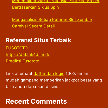
Menentukan Waktu Potensial Slot Fire Archer
Berdasarkan Siklus Spin
Menganalisis Setiap Putaran Slot Zombie
Carnival Secara Detail
Referensi Situs Terbaik
FUSOTOTO
https://datahk4d.land/
Prediksi Fusototo
Link alternatif
daftar dan login
100% aman
mudah gampang memberikan jackpot besar yang
bisa anda dapatkan di sini.
Recent Comments