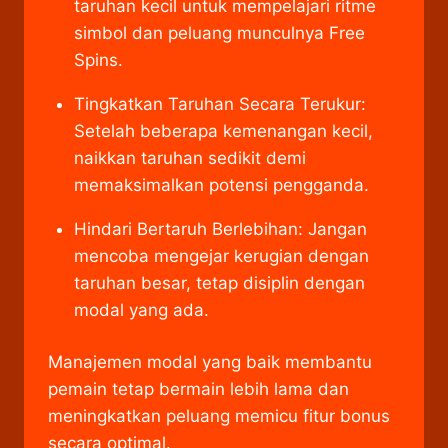
taruhan kecil untuk mempelajari ritme
simbol dan peluang munculnya Free
Spins.
Tingkatkan Taruhan Secara Terukur:
Setelah beberapa kemenangan kecil,
naikkan taruhan sedikit demi
memaksimalkan potensi pengganda.
Hindari Bertaruh Berlebihan: Jangan
mencoba mengejar kerugian dengan
taruhan besar, tetap disiplin dengan
modal yang ada.
Manajemen modal yang baik membantu
pemain tetap bermain lebih lama dan
meningkatkan peluang memicu fitur bonus
secara optimal.