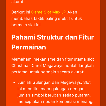
akurat.
Berikut ini
Game Slot Max JP
Akan
membahas taktik paling efektif untuk
bermain slot ini.
Pahami Struktur dan Fitur
Permainan
Memahami mekanisme dan fitur utama slot
Christmas Carol Megaways adalah langkah
pertama untuk bermain secara akurat:
Jumlah Gulungan dan Megaways: Slot
ini memiliki enam gulungan dengan
jumlah simbol berubah setiap putaran,
menciptakan ribuan kombinasi menang.