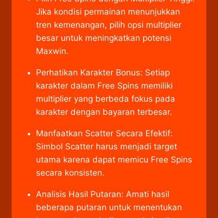
Jika kondisi permainan menunjukkan
tren kemenangan, pilih opsi multiplier
besar untuk meningkatkan potensi
Maxwin.
Perhatikan Karakter Bonus: Setiap
karakter dalam Free Spins memiliki
multiplier yang berbeda fokus pada
karakter dengan bayaran terbesar.
Manfaatkan Scatter Secara Efektif:
Simbol Scatter harus menjadi target
utama karena dapat memicu Free Spins
secara konsisten.
Analisis Hasil Putaran: Amati hasil
beberapa putaran untuk menentukan