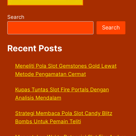
Search
Search
Recent Posts
Meneliti Pola Slot Gemstones Gold Lewat
Metode Pengamatan Cermat
Kupas Tuntas Slot Fire Portals Dengan
Analisis Mendalam
Strategi Membaca Pola Slot Candy Blitz
Bombs Untuk Pemain Teliti