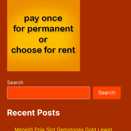
Search
Search
Recent Posts
Meneliti Pola Slot Gemstones Gold Lewat