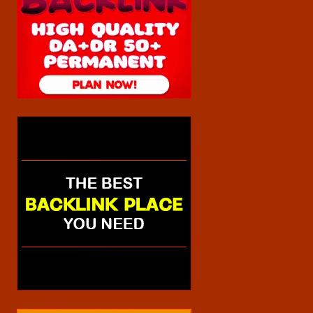
TERBAIK