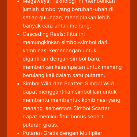
Megaways: Teknologi ini memberikan
jumlah simbol yang berubah-ubah di
setiap gulungan, menciptakan lebih
banyak cara untuk menang.
Cascading Reels: Fitur ini
memungkinkan simbol-simbol dari
kombinasi kemenangan untuk
digantikan dengan simbol baru,
memberikan kesempatan untuk menang
berulang kali dalam satu putaran.
Simbol Wild dan Scatter: Simbol Wild
dapat menggantikan simbol lain untuk
membantu membentuk kombinasi yang
menang, sementara Simbol Scatter
dapat memicu fitur bonus seperti
putaran gratis.
Putaran Gratis dengan Multiplier