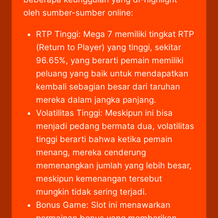
oleh sumber-sumber online:
RTP Tinggi: Mega 7 memiliki tingkat RTP
(Return to Player) yang tinggi, sekitar
96.65%, yang berarti pemain memiliki
peluang yang baik untuk mendapatkan
kembali sebagian besar dari taruhan
mereka dalam jangka panjang.
Volatilitas Tinggi: Meskipun ini bisa
menjadi pedang bermata dua, volatilitas
tinggi berarti bahwa ketika pemain
menang, mereka cenderung
memenangkan jumlah yang lebih besar,
meskipun kemenangan tersebut
mungkin tidak sering terjadi.
Bonus Game: Slot ini menawarkan