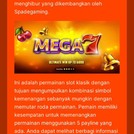
menghibur yang dikembangkan oleh
Spadegaming.
Ini adalah permainan slot klasik dengan
tujuan mengumpulkan kombinasi simbol
kemenangan sebanyak mungkin dengan
memutar roda permainan. Pemain memiliki
kesempatan untuk memenangkan
permainan menggunakan 5 payline yang
ada. Anda dapat melihat berbagi informasi