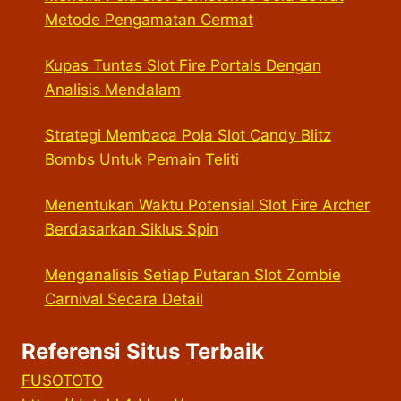
Metode Pengamatan Cermat
Kupas Tuntas Slot Fire Portals Dengan
Analisis Mendalam
Strategi Membaca Pola Slot Candy Blitz
Bombs Untuk Pemain Teliti
Menentukan Waktu Potensial Slot Fire Archer
Berdasarkan Siklus Spin
Menganalisis Setiap Putaran Slot Zombie
Carnival Secara Detail
Referensi Situs Terbaik
FUSOTOTO