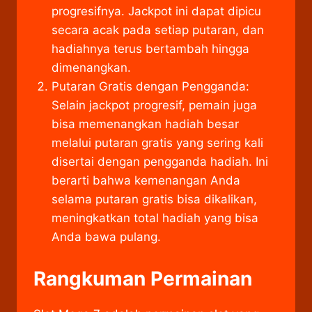
progresifnya. Jackpot ini dapat dipicu
secara acak pada setiap putaran, dan
hadiahnya terus bertambah hingga
dimenangkan.
Putaran Gratis dengan Pengganda:
Selain jackpot progresif, pemain juga
bisa memenangkan hadiah besar
melalui putaran gratis yang sering kali
disertai dengan pengganda hadiah. Ini
berarti bahwa kemenangan Anda
selama putaran gratis bisa dikalikan,
meningkatkan total hadiah yang bisa
Anda bawa pulang.
Rangkuman Permainan