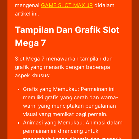
mengenai
GAME SLOT MAX JP
didalam
artikel ini.
Tampilan Dan Grafik Slot
Mega 7
Slot Mega 7 menawarkan tampilan dan
grafik yang menarik dengan beberapa
aspek khusus:
Grafis yang Memukau: Permainan ini
memiliki grafis yang cerah dan warna-
warni yang menciptakan pengalaman
visual yang memikat bagi pemain.
Animasi yang Memukau: Animasi dalam
permainan ini dirancang untuk