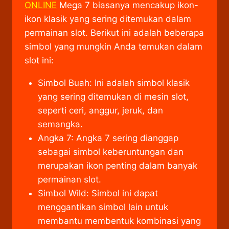
ONLINE
Mega 7 biasanya mencakup ikon-
ikon klasik yang sering ditemukan dalam
permainan slot. Berikut ini adalah beberapa
simbol yang mungkin Anda temukan dalam
slot ini:
Simbol Buah: Ini adalah simbol klasik
yang sering ditemukan di mesin slot,
seperti ceri, anggur, jeruk, dan
semangka.
Angka 7: Angka 7 sering dianggap
sebagai simbol keberuntungan dan
merupakan ikon penting dalam banyak
permainan slot.
Simbol Wild: Simbol ini dapat
menggantikan simbol lain untuk
membantu membentuk kombinasi yang