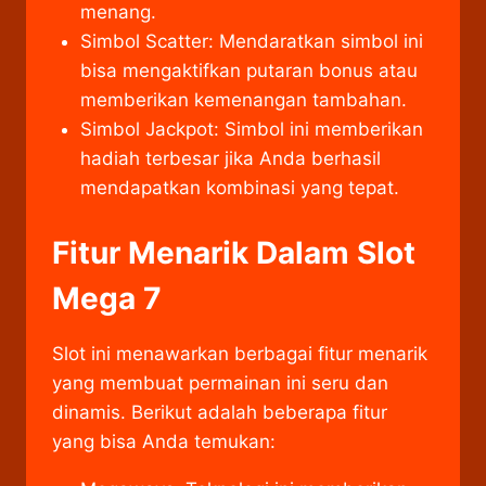
menang.
Simbol Scatter: Mendaratkan simbol ini
bisa mengaktifkan putaran bonus atau
memberikan kemenangan tambahan.
Simbol Jackpot: Simbol ini memberikan
hadiah terbesar jika Anda berhasil
mendapatkan kombinasi yang tepat.
Fitur Menarik Dalam Slot
Mega 7
Slot ini menawarkan berbagai fitur menarik
yang membuat permainan ini seru dan
dinamis. Berikut adalah beberapa fitur
yang bisa Anda temukan: