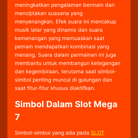
meningkatkan pengalaman bermain dan
menciptakan suasana yang
menyenangkan. Efek suara ini mencakup
musik latar yang dinamis dan suara
kemenangan yang memuaskan saat
pemain mendapatkan kombinasi yang
menang. Suara dalam permainan ini juga
membantu untuk membangun ketegangan
dan kegembiraan, terutama saat simbol-
simbol penting muncul di gulungan dan
saat fitur-fitur khusus diaktifkan.
Simbol Dalam Slot Mega
7
Simbol-simbol yang ada pada
SLOT