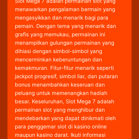
Slot Mega 7 adalah permainan slot yang
menawarkan pengalaman bermain yang
mengasyikkan dan menarik bagi para
pemain. Dengan tema yang menarik dan
grafis yang memukau, permainan ini
menampilkan gulungan permainan yang
dihiasi dengan simbol-simbol yang
mencerminkan keberuntungan dan
kemakmuran. Fitur-fitur menarik seperti
jackpot progresif, simbol liar, dan putaran
bonus menambahkan keseruan dan
peluang untuk memenangkan hadiah
besar. Keseluruhan, Slot Mega 7 adalah
permainan slot yang menghibur dan
mendebarkan yang dapat dinikmati oleh
para penggemar slot di kasino online
maupun kasino darat. Ikuti informasi