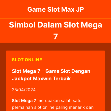
Skip
Game Slot Max JP
to
content
Simbol Dalam Slot Mega
7
SLOT ONLINE
Slot Mega 7 – Game Slot Dengan
Jackpot Maxwin Terbaik
25/04/2024
Slot Mega 7
merupakan salah satu
permainan slot online paling menarik dan