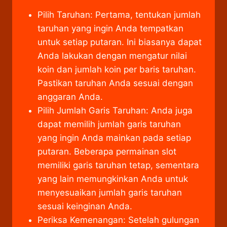
Pilih Taruhan: Pertama, tentukan jumlah
taruhan yang ingin Anda tempatkan
untuk setiap putaran. Ini biasanya dapat
Anda lakukan dengan mengatur nilai
koin dan jumlah koin per baris taruhan.
Pastikan taruhan Anda sesuai dengan
anggaran Anda.
Pilih Jumlah Garis Taruhan: Anda juga
dapat memilih jumlah garis taruhan
yang ingin Anda mainkan pada setiap
putaran. Beberapa permainan slot
memiliki garis taruhan tetap, sementara
yang lain memungkinkan Anda untuk
menyesuaikan jumlah garis taruhan
sesuai keinginan Anda.
Periksa Kemenangan: Setelah gulungan