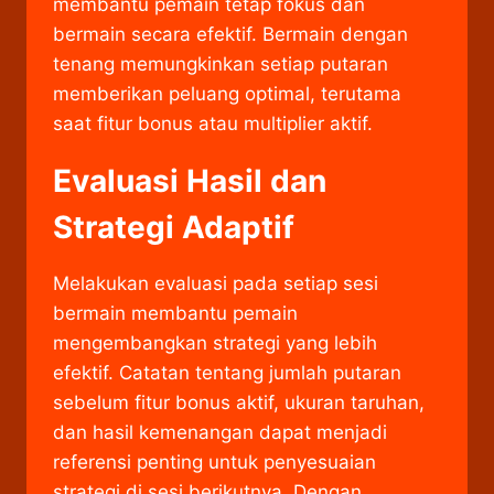
membantu pemain tetap fokus dan
bermain secara efektif. Bermain dengan
tenang memungkinkan setiap putaran
memberikan peluang optimal, terutama
saat fitur bonus atau multiplier aktif.
Evaluasi Hasil dan
Strategi Adaptif
Melakukan evaluasi pada setiap sesi
bermain membantu pemain
mengembangkan strategi yang lebih
efektif. Catatan tentang jumlah putaran
sebelum fitur bonus aktif, ukuran taruhan,
dan hasil kemenangan dapat menjadi
referensi penting untuk penyesuaian
strategi di sesi berikutnya. Dengan