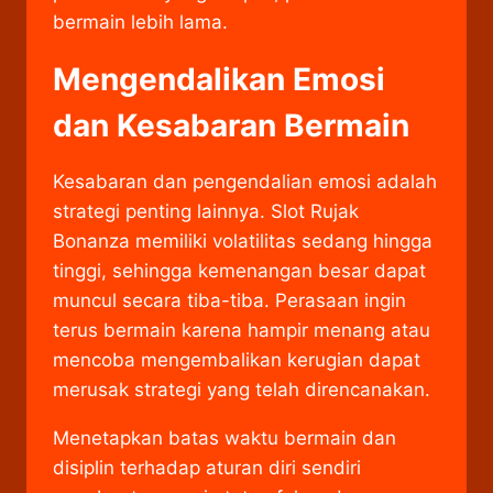
bermain lebih lama.
Mengendalikan Emosi
dan Kesabaran Bermain
Kesabaran dan pengendalian emosi adalah
strategi penting lainnya. Slot Rujak
Bonanza memiliki volatilitas sedang hingga
tinggi, sehingga kemenangan besar dapat
muncul secara tiba-tiba. Perasaan ingin
terus bermain karena hampir menang atau
mencoba mengembalikan kerugian dapat
merusak strategi yang telah direncanakan.
Menetapkan batas waktu bermain dan
disiplin terhadap aturan diri sendiri