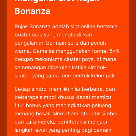
Bonanza
Rujak Bonanza adalah slot online bertema
buah tropis yang menghadirkan
pengalaman bermain seru dan penuh
warna. Game ini menggunakan format 5×5
dengan mekanisme cluster pays, di mana
kemenangan diperoleh ketika simbol-
simbol yang sama membentuk kelompok.
Setiap simbol memiliki nilai berbeda, dan
beberapa simbol khusus dapat memicu
fitur bonus yang meningkatkan peluang
menang besar. Memahami struktur simbol
dan cara mereka berinteraksi menjadi
langkah awal yang penting bagi pemain