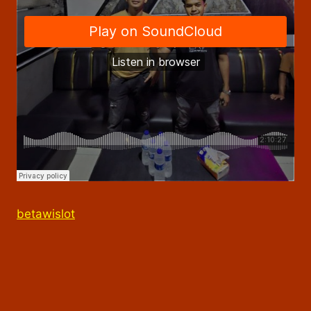
betawislot