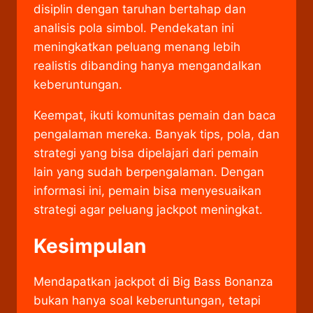
disiplin dengan taruhan bertahap dan
analisis pola simbol. Pendekatan ini
meningkatkan peluang menang lebih
realistis dibanding hanya mengandalkan
keberuntungan.
Keempat, ikuti komunitas pemain dan baca
pengalaman mereka. Banyak tips, pola, dan
strategi yang bisa dipelajari dari pemain
lain yang sudah berpengalaman. Dengan
informasi ini, pemain bisa menyesuaikan
strategi agar peluang jackpot meningkat.
Kesimpulan
Mendapatkan jackpot di Big Bass Bonanza
bukan hanya soal keberuntungan, tetapi