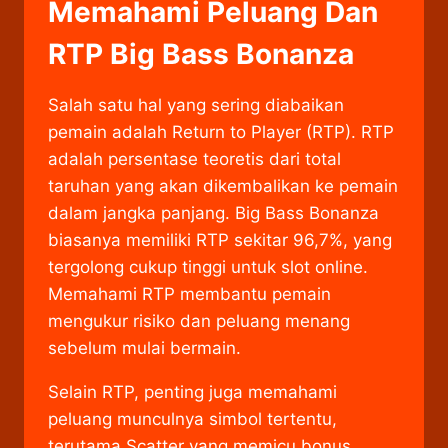
Memahami Peluang Dan
RTP Big Bass Bonanza
Salah satu hal yang sering diabaikan
pemain adalah Return to Player (RTP). RTP
adalah persentase teoretis dari total
taruhan yang akan dikembalikan ke pemain
dalam jangka panjang. Big Bass Bonanza
biasanya memiliki RTP sekitar 96,7%, yang
tergolong cukup tinggi untuk slot online.
Memahami RTP membantu pemain
mengukur risiko dan peluang menang
sebelum mulai bermain.
Selain RTP, penting juga memahami
peluang munculnya simbol tertentu,
terutama Scatter yang memicu bonus.