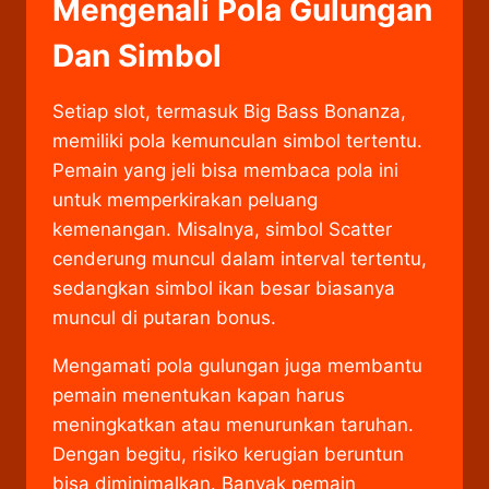
Mengenali Pola Gulungan
Dan Simbol
Setiap slot, termasuk Big Bass Bonanza,
memiliki pola kemunculan simbol tertentu.
Pemain yang jeli bisa membaca pola ini
untuk memperkirakan peluang
kemenangan. Misalnya, simbol Scatter
cenderung muncul dalam interval tertentu,
sedangkan simbol ikan besar biasanya
muncul di putaran bonus.
Mengamati pola gulungan juga membantu
pemain menentukan kapan harus
meningkatkan atau menurunkan taruhan.
Dengan begitu, risiko kerugian beruntun
bisa diminimalkan. Banyak pemain