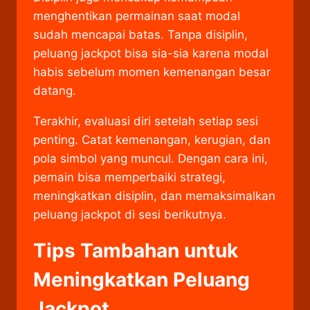
menghentikan permainan saat modal
sudah mencapai batas. Tanpa disiplin,
peluang jackpot bisa sia-sia karena modal
habis sebelum momen kemenangan besar
datang.
Terakhir, evaluasi diri setelah setiap sesi
penting. Catat kemenangan, kerugian, dan
pola simbol yang muncul. Dengan cara ini,
pemain bisa memperbaiki strategi,
meningkatkan disiplin, dan memaksimalkan
peluang jackpot di sesi berikutnya.
Tips Tambahan untuk
Meningkatkan Peluang
Jackpot