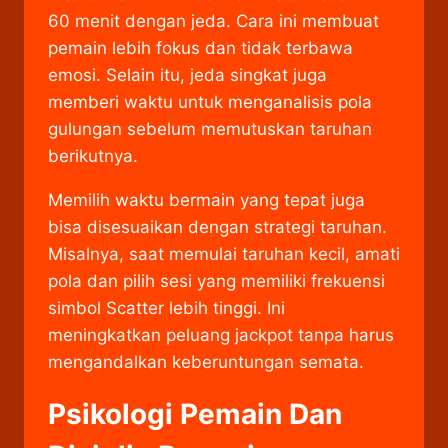
60 menit dengan jeda. Cara ini membuat
pemain lebih fokus dan tidak terbawa
emosi. Selain itu, jeda singkat juga
memberi waktu untuk menganalisis pola
gulungan sebelum memutuskan taruhan
berikutnya.
Memilih waktu bermain yang tepat juga
bisa disesuaikan dengan strategi taruhan.
Misalnya, saat memulai taruhan kecil, amati
pola dan pilih sesi yang memiliki frekuensi
simbol Scatter lebih tinggi. Ini
meningkatkan peluang jackpot tanpa harus
mengandalkan keberuntungan semata.
Psikologi Pemain Dan