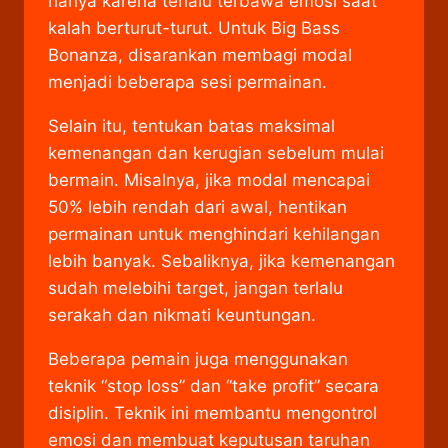
hanya karena terlalu terbawa emosi saat
kalah berturut-turut. Untuk Big Bass
Bonanza, disarankan membagi modal
menjadi beberapa sesi permainan.
Selain itu, tentukan batas maksimal
kemenangan dan kerugian sebelum mulai
bermain. Misalnya, jika modal mencapai
50% lebih rendah dari awal, hentikan
permainan untuk menghindari kehilangan
lebih banyak. Sebaliknya, jika kemenangan
sudah melebihi target, jangan terlalu
serakah dan nikmati keuntungan.
Beberapa pemain juga menggunakan
teknik “stop loss” dan “take profit” secara
disiplin. Teknik ini membantu mengontrol
emosi dan membuat keputusan taruhan