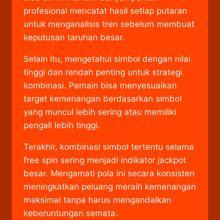
profesional mencatat hasil setiap putaran
untuk menganalisis tren sebelum membuat
keputusan taruhan besar.
Selain itu, mengetahui simbol dengan nilai
tinggi dan rendah penting untuk strategi
kombinasi. Pemain bisa menyesuaikan
target kemenangan berdasarkan simbol
yang muncul lebih sering atau memiliki
pengali lebih tinggi.
Terakhir, kombinasi simbol tertentu selama
free spin sering menjadi indikator jackpot
besar. Mengamati pola ini secara konsisten
meningkatkan peluang meraih kemenangan
maksimal tanpa harus mengandalkan
keberuntungan semata.