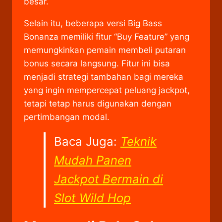
besar.
Selain itu, beberapa versi Big Bass
Bonanza memiliki fitur “Buy Feature” yang
memungkinkan pemain membeli putaran
bonus secara langsung. Fitur ini bisa
menjadi strategi tambahan bagi mereka
yang ingin mempercepat peluang jackpot,
tetapi tetap harus digunakan dengan
pertimbangan modal.
Baca Juga:
Teknik
Mudah Panen
Jackpot Bermain di
Slot Wild Hop