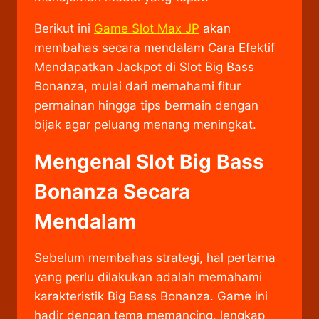
Berikut ini
Game Slot Max JP
akan
membahas secara mendalam Cara Efektif
Mendapatkan Jackpot di Slot Big Bass
Bonanza, mulai dari memahami fitur
permainan hingga tips bermain dengan
bijak agar peluang menang meningkat.
Mengenal Slot Big Bass
Bonanza Secara
Mendalam
Sebelum membahas strategi, hal pertama
yang perlu dilakukan adalah memahami
karakteristik Big Bass Bonanza. Game ini
hadir dengan tema memancing, lengkap