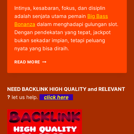
Intinya, kesabaran, fokus, dan disiplin
adalah senjata utama pemain
Big Bass
Bonanza
dalam menghadapi gulungan slot.
Dengan pendekatan yang tepat, jackpot
bukan sekadar impian, tetapi peluang
nyata yang bisa diraih.
CARA
READ MORE
EFEKTIF
MENDAPATKAN
JACKPOT
DI
NEED BACKLINK HIGH QUALITY and RELEVANT
SLOT
?
let us help.
click here
BIG
BASS
BONANZA