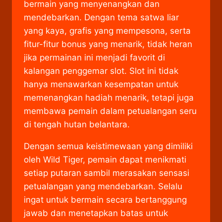
bermain yang menyenangkan dan
mendebarkan. ​Dengan tema satwa liar
yang kaya, grafis yang mempesona, serta
fitur-fitur bonus yang menarik, tidak heran
jika permainan ini menjadi favorit di
kalangan penggemar slot.​ Slot ini tidak
hanya menawarkan kesempatan untuk
memenangkan hadiah menarik, tetapi juga
membawa pemain dalam petualangan seru
di tengah hutan belantara.
Dengan semua keistimewaan yang dimiliki
oleh Wild Tiger, pemain dapat menikmati
setiap putaran sambil merasakan sensasi
petualangan yang mendebarkan. Selalu
ingat untuk bermain secara bertanggung
jawab dan menetapkan batas untuk