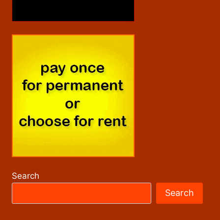
Search
Search