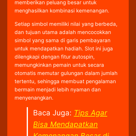
memberikan peluang besar untuk
menghasilkan kombinasi kemenangan.
Setiap simbol memiliki nilai yang berbeda,
dan tujuan utama adalah mencocokkan
simbol yang sama di garis pembayaran
untuk mendapatkan hadiah. Slot ini juga
dilengkapi dengan fitur autospin,
memungkinkan pemain untuk secara
otomatis memutar gulungan dalam jumlah
tertentu, sehingga membuat pengalaman
bermain menjadi lebih nyaman dan
menyenangkan.
Baca Juga:
Tips Agar
Bisa Mendapatkan
Kemenangan Besar di