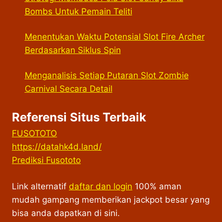
Bombs Untuk Pemain Teliti
Menentukan Waktu Potensial Slot Fire Archer
Berdasarkan Siklus Spin
Menganalisis Setiap Putaran Slot Zombie
Carnival Secara Detail
Referensi Situs Terbaik
FUSOTOTO
https://datahk4d.land/
Prediksi Fusototo
Link alternatif
daftar dan login
100% aman
mudah gampang memberikan jackpot besar yang
bisa anda dapatkan di sini.