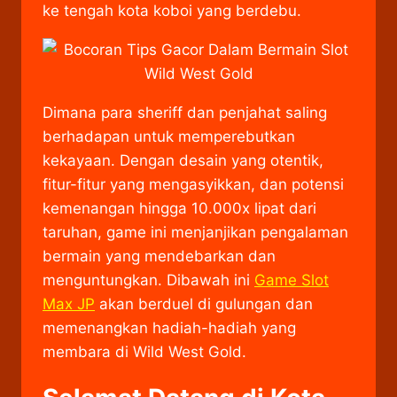
ke tengah kota koboi yang berdebu.
Dimana para sheriff dan penjahat saling
berhadapan untuk memperebutkan
kekayaan. Dengan desain yang otentik,
fitur-fitur yang mengasyikkan, dan potensi
kemenangan hingga 10.000x lipat dari
taruhan, game ini menjanjikan pengalaman
bermain yang mendebarkan dan
menguntungkan. Dibawah ini
Game Slot
Max JP
akan berduel di gulungan dan
memenangkan hadiah-hadiah yang
membara di Wild West Gold.