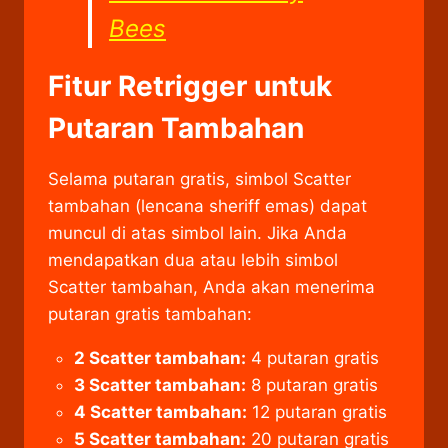
Bees
Fitur Retrigger untuk
Putaran Tambahan
Selama putaran gratis, simbol Scatter
tambahan (lencana sheriff emas) dapat
muncul di atas simbol lain. Jika Anda
mendapatkan dua atau lebih simbol
Scatter tambahan, Anda akan menerima
putaran gratis tambahan:
2 Scatter tambahan:
4 putaran gratis
3 Scatter tambahan:
8 putaran gratis
4 Scatter tambahan:
12 putaran gratis
5 Scatter tambahan:
20 putaran gratis