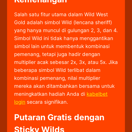
Salah satu fitur utama dalam Wild West
Gold adalah simbol Wild (lencana sheriff)
yang hanya muncul di gulungan 2, 3, dan 4.
Simbol Wild ini tidak hanya menggantikan
simbol lain untuk membentuk kombinasi
pemenang, tetapi juga hadir dengan
multiplier acak sebesar 2x, 3x, atau 5x. Jika
beberapa simbol Wild terlibat dalam
kombinasi pemenang, nilai multiplier
mereka akan ditambahkan bersama untuk
meningkatkan hadiah Anda di
kabelbet
login
secara signifikan.
Putaran Gratis dengan
Sticky Wilds