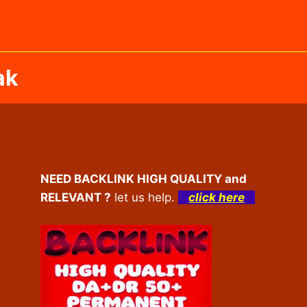
ak
NEED BACKLINK HIGH QUALITY and
RELEVANT ?
let us help.
click here