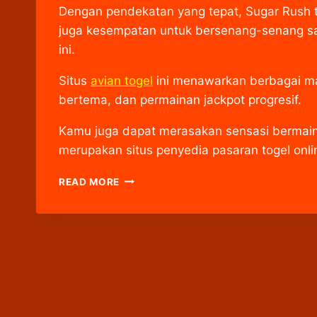
Dengan pendekatan yang tepat, Sugar Rush t
juga kesempatan untuk bersenang-senang sam
ini.
Situs
avian togel
ini menawarkan berbagai ma
bertema, dan permainan jackpot progresif.
Kamu juga dapat merasakan sensasi berma
merupakan situs penyedia pasaran togel onli
TIPS
READ MORE
AGAR
BISA
MENDAPATKAN
KEMENANGAN
BESAR
DI
SLOT
SUGAR
RUSH