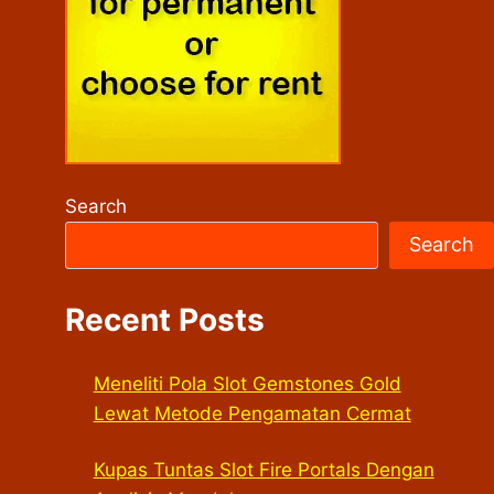
Search
Search
Recent Posts
Meneliti Pola Slot Gemstones Gold
Lewat Metode Pengamatan Cermat
Kupas Tuntas Slot Fire Portals Dengan