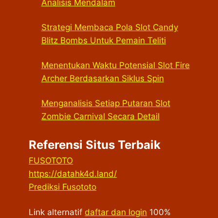
Analisis Mendalam
Strategi Membaca Pola Slot Candy
Blitz Bombs Untuk Pemain Teliti
Menentukan Waktu Potensial Slot Fire
Archer Berdasarkan Siklus Spin
Menganalisis Setiap Putaran Slot
Zombie Carnival Secara Detail
Referensi Situs Terbaik
FUSOTOTO
https://datahk4d.land/
Prediksi Fusototo
Link alternatif
daftar dan login
100%