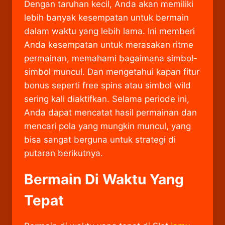
Dengan taruhan kecil, Anda akan memiliki
lebih banyak kesempatan untuk bermain
dalam waktu yang lebih lama. Ini memberi
Anda kesempatan untuk merasakan ritme
permainan, memahami bagaimana simbol-
simbol muncul. Dan mengetahui kapan fitur
bonus seperti free spins atau simbol wild
sering kali diaktifkan. Selama periode ini,
Anda dapat mencatat hasil permainan dan
mencari pola yang mungkin muncul, yang
bisa sangat berguna untuk strategi di
putaran berikutnya.
Bermain Di Waktu Yang
Tepat