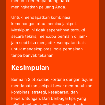
menurut beberapa orang dapat
meningkatkan peluang Anda.
Untuk mendapatkan kombinasi
kemenangan atau memicu jackpot.
Meskipun ini tidak sepenuhnya terbukti
secara teknis, mencoba bermain di jam-
jam sepi bisa menjadi kesempatan baik
untuk mengeksplorasi pola permainan
tanpa banyak tekanan.
Kesimpulan
Bermain Slot Zodiac Fortune dengan tujuan
mendapatkan jackpot besar membutuhkan
kombinasi strategi, kesabaran, dan
keberuntungan. Dari berbagai tips yang
telah dibahas, kunci utamanya adalah