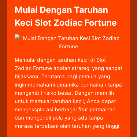
Mulai Dengan Taruhan
Keci Slot Zodiac Fortune
Memulai dengan taruhan kecil di Slot
Zodiac Fortune adalah strategi yang sangat
bijaksana. Terutama bagi pemula yang
ingin memahami dinamika permainan tanpa
mengambil risiko besar. Dengan memilih
untuk memulai taruhan kecil, Anda dapat
mengeksplorasi berbagai fitur permainan
dan mengenali pola yang ada tanpa
merasa terbebani oleh taruhan yang tinggi.