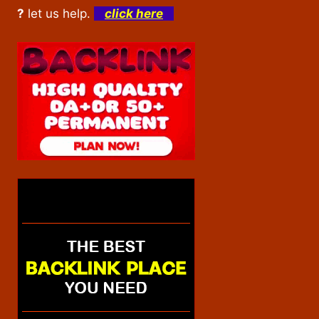
DI
?
let us help.
click here
SLOT
ZODIAC
FORTUNE