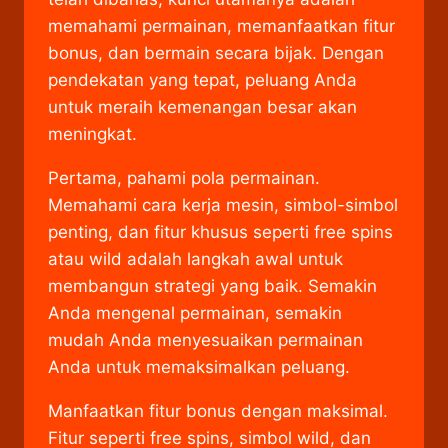
memahami permainan, memanfaatkan fitur
bonus, dan bermain secara bijak. Dengan
pendekatan yang tepat, peluang Anda
untuk meraih kemenangan besar akan
meningkat.
Pertama, pahami pola permainan.
Memahami cara kerja mesin, simbol-simbol
penting, dan fitur khusus seperti free spins
atau wild adalah langkah awal untuk
membangun strategi yang baik. Semakin
Anda mengenal permainan, semakin
mudah Anda menyesuaikan permainan
Anda untuk memaksimalkan peluang.
Manfaatkan fitur bonus dengan maksimal.
Fitur seperti free spins, simbol wild, dan