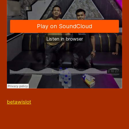
betawislot