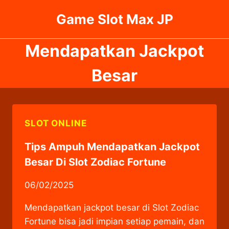
Skip
Game Slot Max JP
to
content
Mendapatkan Jackpot
Besar
SLOT ONLINE
Tips Ampuh Mendapatkan Jackpot
Besar Di Slot Zodiac Fortune
06/02/2025
Mendapatkan jackpot besar di Slot Zodiac
Fortune bisa jadi impian setiap pemain, dan