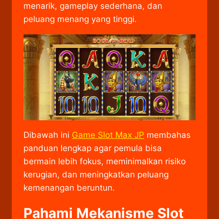
menarik, gameplay sederhana, dan
peluang menang yang tinggi.
Dibawah ini
Game Slot Max JP
membahas
panduan lengkap agar pemula bisa
bermain lebih fokus, meminimalkan risiko
kerugian, dan meningkatkan peluang
kemenangan beruntun.
Pahami Mekanisme Slot