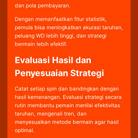
dan pola pembayaran.
Dengan memanfaatkan fitur statistik,
pemula bisa meningkatkan akurasi taruhan,
peluang WD lebih tinggi, dan strategi
bermain lebih efektif.
Evaluasi Hasil dan
Penyesuaian Strategi
Catat setiap spin dan bandingkan dengan
hasil kemenangan. Evaluasi strategi secara
rutin membantu pemain menilai efektivitas
taruhan, mengenali tren, dan
menyesuaikan metode bermain agar hasil
optimal.