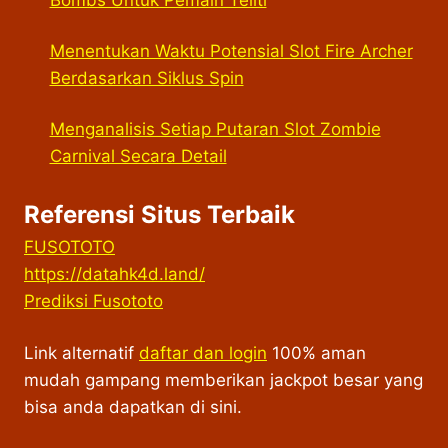
Bombs Untuk Pemain Teliti
Menentukan Waktu Potensial Slot Fire Archer
Berdasarkan Siklus Spin
Menganalisis Setiap Putaran Slot Zombie
Carnival Secara Detail
Referensi Situs Terbaik
FUSOTOTO
https://datahk4d.land/
Prediksi Fusototo
Link alternatif
daftar dan login
100% aman
mudah gampang memberikan jackpot besar yang
bisa anda dapatkan di sini.