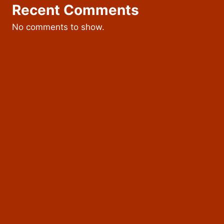
Recent Comments
No comments to show.