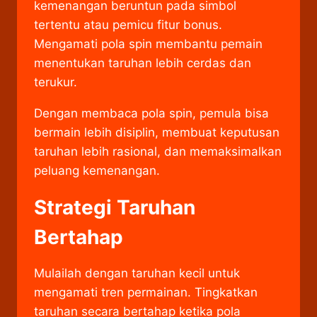
kemenangan beruntun pada simbol
tertentu atau pemicu fitur bonus.
Mengamati pola spin membantu pemain
menentukan taruhan lebih cerdas dan
terukur.
Dengan membaca pola spin, pemula bisa
bermain lebih disiplin, membuat keputusan
taruhan lebih rasional, dan memaksimalkan
peluang kemenangan.
Strategi Taruhan
Bertahap
Mulailah dengan taruhan kecil untuk
mengamati tren permainan. Tingkatkan
taruhan secara bertahap ketika pola