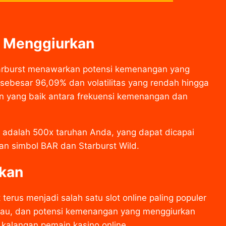
 Menggiurkan
 Starburst menawarkan potensi kemenangan yang
sebesar 96,09% dan volatilitas yang rendah hingga
 yang baik antara frekuensi kemenangan dan
adalah 500x taruhan Anda, yang dapat dicapai
n simbol BAR dan Starburst Wild.
ikan
t terus menjadi salah satu slot online paling populer
kau, dan potensi kemenangan yang menggiurkan
 kalangan pemain kasino online.