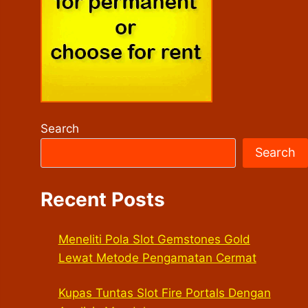
Search
Search
Recent Posts
Meneliti Pola Slot Gemstones Gold
Lewat Metode Pengamatan Cermat
Kupas Tuntas Slot Fire Portals Dengan