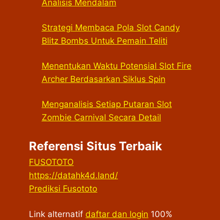
Analisis Mendalam
Strategi Membaca Pola Slot Candy
Blitz Bombs Untuk Pemain Teliti
Menentukan Waktu Potensial Slot Fire
Archer Berdasarkan Siklus Spin
Menganalisis Setiap Putaran Slot
Zombie Carnival Secara Detail
Referensi Situs Terbaik
FUSOTOTO
https://datahk4d.land/
Prediksi Fusototo
Link alternatif
daftar dan login
100%