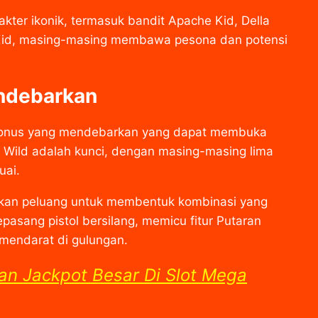
ter ikonik, termasuk bandit Apache Kid, Della
he Kid, masing-masing membawa pesona dan potensi
endebarkan
r bonus yang mendebarkan yang dapat membuka
r Wild adalah kunci, dengan masing-masing lima
uai.
atkan peluang untuk membentuk kombinasi yang
epasang pistol bersilang, memicu fitur Putaran
 mendarat di gulungan.
n Jackpot Besar Di Slot Mega