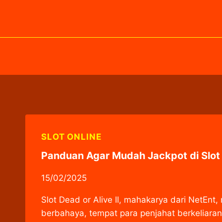
Skip
to
content
SLOT ONLINE
Panduan Agar Mudah Jackpot di Slot D
15/02/2025
Slot Dead or Alive II, mahakarya dari NetEn
berbahaya, tempat para penjahat berkeliaran