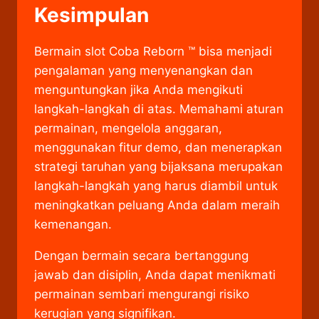
Kesimpulan
Bermain slot Coba Reborn ™ bisa menjadi
pengalaman yang menyenangkan dan
menguntungkan jika Anda mengikuti
langkah-langkah di atas. ​Memahami aturan
permainan, mengelola anggaran,
menggunakan fitur demo, dan menerapkan
strategi taruhan yang bijaksana merupakan
langkah-langkah yang harus diambil untuk
meningkatkan peluang Anda dalam meraih
kemenangan.​
Dengan bermain secara bertanggung
jawab dan disiplin, Anda dapat menikmati
permainan sembari mengurangi risiko
kerugian yang signifikan.