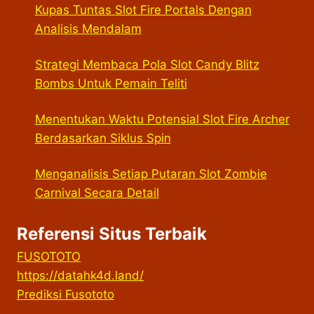
Kupas Tuntas Slot Fire Portals Dengan
Analisis Mendalam
Strategi Membaca Pola Slot Candy Blitz
Bombs Untuk Pemain Teliti
Menentukan Waktu Potensial Slot Fire Archer
Berdasarkan Siklus Spin
Menganalisis Setiap Putaran Slot Zombie
Carnival Secara Detail
Referensi Situs Terbaik
FUSOTOTO
https://datahk4d.land/
Prediksi Fusototo