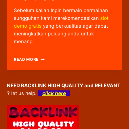
Sebelum kalian Ingin bermain permainan
sungguhan kami merekomendasikan
slot
demo gratis
yang berkualitas agar dapat
meningkatkan peluang anda untuk
menang.
LANGKAH
READ MORE
BERMAIN
DENGAN
TRIK
SUKSES
NEED BACKLINK HIGH QUALITY and RELEVANT
DI
?
let us help.
click here
SLOT
COBA
REBORN
™