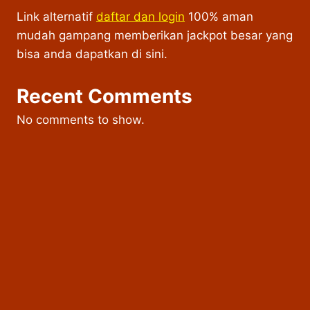
Link alternatif
daftar dan login
100% aman
mudah gampang memberikan jackpot besar yang
bisa anda dapatkan di sini.
Recent Comments
No comments to show.