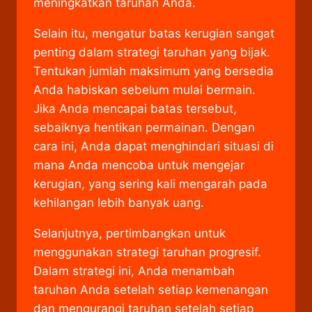
meningkatkan taruhan Anda.
Selain itu, mengatur batas kerugian sangat
penting dalam strategi taruhan yang bijak.
Tentukan jumlah maksimum yang bersedia
Anda habiskan sebelum mulai bermain.
Jika Anda mencapai batas tersebut,
sebaiknya hentikan permainan. Dengan
cara ini, Anda dapat menghindari situasi di
mana Anda mencoba untuk mengejar
kerugian, yang sering kali mengarah pada
kehilangan lebih banyak uang.
Selanjutnya, pertimbangkan untuk
menggunakan strategi taruhan progresif.
Dalam strategi ini, Anda menambah
taruhan Anda setelah setiap kemenangan
dan mengurangi taruhan setelah setiap