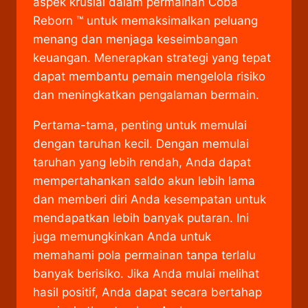
aspek krusial dalam permainan Coba
Reborn ™ untuk memaksimalkan peluang
menang dan menjaga keseimbangan
keuangan.​ Menerapkan strategi yang tepat
dapat membantu pemain mengelola risiko
dan meningkatkan pengalaman bermain.
Pertama-tama, penting untuk memulai
dengan taruhan kecil. Dengan memulai
taruhan yang lebih rendah, Anda dapat
mempertahankan saldo akun lebih lama
dan memberi diri Anda kesempatan untuk
mendapatkan lebih banyak putaran. Ini
juga memungkinkan Anda untuk
memahami pola permainan tanpa terlalu
banyak berisiko. Jika Anda mulai melihat
hasil positif, Anda dapat secara bertahap