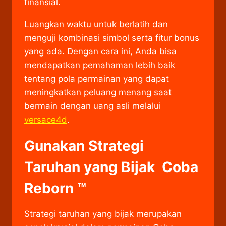
finansial.
Luangkan waktu untuk berlatih dan
menguji kombinasi simbol serta fitur bonus
yang ada. Dengan cara ini, Anda bisa
mendapatkan pemahaman lebih baik
tentang pola permainan yang dapat
meningkatkan peluang menang saat
bermain dengan uang asli melalui
versace4d
.
Gunakan Strategi
Taruhan yang Bijak Coba
Reborn ™
​Strategi taruhan yang bijak merupakan