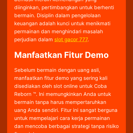
diinginkan, pertimbangkan untuk berhenti
bermain. Disiplin dalam pengelolaan
keuangan adalah kunci untuk menikmati
permainan dan menghindari masalah
perjudian dalam
slot gacor 777
.
Manfaatkan Fitur Demo
Sebelum bermain dengan uang asli,
manfaatkan fitur demo yang sering kali
disediakan oleh slot online untuk Coba
Reborn ™. Ini memungkinkan Anda untuk
bermain tanpa harus mempertaruhkan
uang Anda sendiri. Fitur ini sangat berguna
untuk mempelajari cara kerja permainan
dan mencoba berbagai strategi tanpa risiko