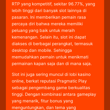
RTP yang kompetitif, sekitar 96.77%, yang
lebih tinggi dari banyak slot lainnya di
pasaran. Ini memberikan pemain rasa
percaya diri bahwa mereka memiliki
peluang yang baik untuk meraih
kemenangan. Selain itu, slot ini dapat
diakses di berbagai perangkat, termasuk
desktop dan mobile. Sehingga
memudahkan pemain untuk menikmati
permainan kapan saja dan di mana saja.
Slot ini juga sering muncul di lobi kasino
online, berkat reputasi Pragmatic Play
sebagai pengembang game berkualitas
tinggi. Dengan kombinasi antara gameplay
yang menarik, fitur bonus yang
menguntungkan, dan tema yang