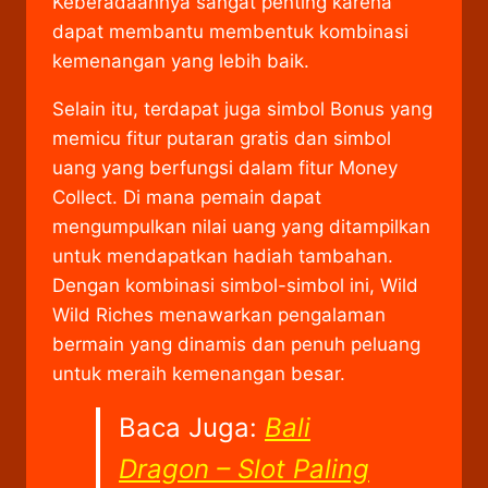
Keberadaannya sangat penting karena
dapat membantu membentuk kombinasi
kemenangan yang lebih baik.
Selain itu, terdapat juga simbol Bonus yang
memicu fitur putaran gratis dan simbol
uang yang berfungsi dalam fitur Money
Collect. Di mana pemain dapat
mengumpulkan nilai uang yang ditampilkan
untuk mendapatkan hadiah tambahan.
Dengan kombinasi simbol-simbol ini, Wild
Wild Riches menawarkan pengalaman
bermain yang dinamis dan penuh peluang
untuk meraih kemenangan besar.
Baca Juga:
Bali
Dragon – Slot Paling