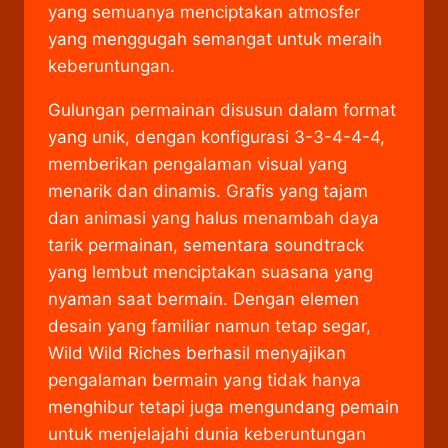
yang semuanya menciptakan atmosfer
yang menggugah semangat untuk meraih
keberuntungan.
Gulungan permainan disusun dalam format
yang unik, dengan konfigurasi 3-3-4-4-4,
memberikan pengalaman visual yang
menarik dan dinamis. Grafis yang tajam
dan animasi yang halus menambah daya
tarik permainan, sementara soundtrack
yang lembut menciptakan suasana yang
nyaman saat bermain. Dengan elemen
desain yang familiar namun tetap segar,
Wild Wild Riches berhasil menyajikan
pengalaman bermain yang tidak hanya
menghibur tetapi juga mengundang pemain
untuk menjelajahi dunia keberuntungan