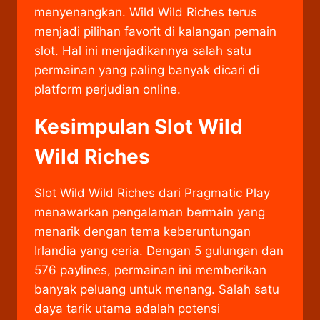
menyenangkan. Wild Wild Riches terus
menjadi pilihan favorit di kalangan pemain
slot. Hal ini menjadikannya salah satu
permainan yang paling banyak dicari di
platform perjudian online.
Kesimpulan Slot Wild
Wild Riches
Slot Wild Wild Riches dari Pragmatic Play
menawarkan pengalaman bermain yang
menarik dengan tema keberuntungan
Irlandia yang ceria. Dengan 5 gulungan dan
576 paylines, permainan ini memberikan
banyak peluang untuk menang. Salah satu
daya tarik utama adalah potensi