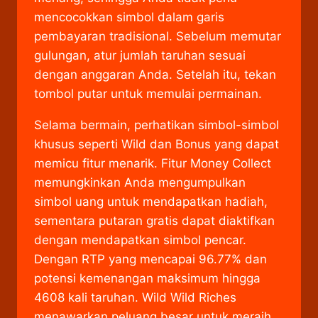
mencocokkan simbol dalam garis
pembayaran tradisional. Sebelum memutar
gulungan, atur jumlah taruhan sesuai
dengan anggaran Anda. Setelah itu, tekan
tombol putar untuk memulai permainan.
Selama bermain, perhatikan simbol-simbol
khusus seperti Wild dan Bonus yang dapat
memicu fitur menarik. Fitur Money Collect
memungkinkan Anda mengumpulkan
simbol uang untuk mendapatkan hadiah,
sementara putaran gratis dapat diaktifkan
dengan mendapatkan simbol pencar.
Dengan RTP yang mencapai 96.77% dan
potensi kemenangan maksimum hingga
4608 kali taruhan. Wild Wild Riches
menawarkan peluang besar untuk meraih