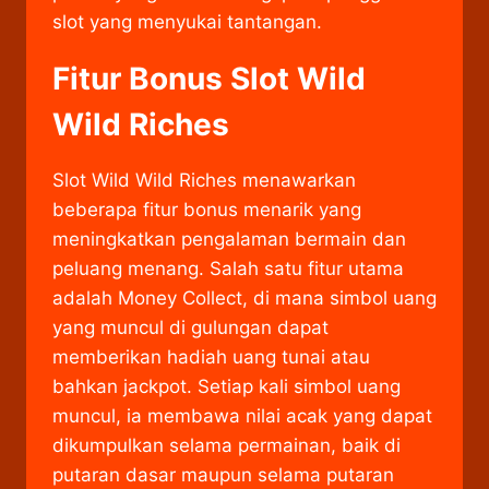
slot yang menyukai tantangan.
Fitur Bonus Slot Wild
Wild Riches
Slot Wild Wild Riches menawarkan
beberapa fitur bonus menarik yang
meningkatkan pengalaman bermain dan
peluang menang. Salah satu fitur utama
adalah Money Collect, di mana simbol uang
yang muncul di gulungan dapat
memberikan hadiah uang tunai atau
bahkan jackpot. Setiap kali simbol uang
muncul, ia membawa nilai acak yang dapat
dikumpulkan selama permainan, baik di
putaran dasar maupun selama putaran