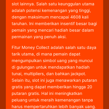
slot lainnya. Salah satu keunggulan utama
adalah potensi kemenangan yang tinggi,
dengan maksimum mencapai 4608 kali
taruhan. Ini memberikan insentif besar bagi
pemain yang mencari hadiah besar dalam
permainan yang penuh aksi.
Fitur Money Collect adalah salah satu daya
tarik utama, di mana pemain dapat
mengumpulkan simbol uang yang muncul
di gulungan untuk mendapatkan hadiah
tunai, multipliers, dan bahkan jackpot.
Selain itu, slot ini juga menawarkan putaran
gratis yang dapat memberikan hingga 20
putaran gratis. Hal ini meningkatkan
peluang untuk meraih kemenangan tanpa
harus mempertaruhkan lebih banyak uang.