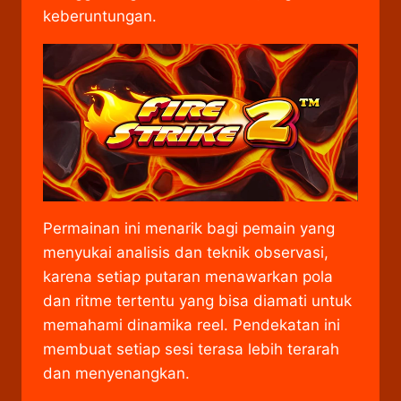
keberuntungan.
Permainan ini menarik bagi pemain yang
menyukai analisis dan teknik observasi,
karena setiap putaran menawarkan pola
dan ritme tertentu yang bisa diamati untuk
memahami dinamika reel. Pendekatan ini
membuat setiap sesi terasa lebih terarah
dan menyenangkan.