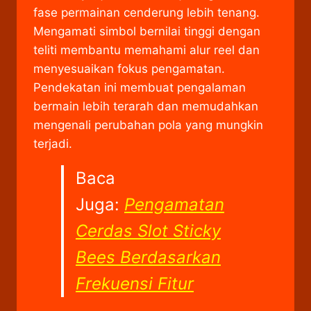
fase permainan cenderung lebih tenang.
Mengamati simbol bernilai tinggi dengan
teliti membantu memahami alur reel dan
menyesuaikan fokus pengamatan.
Pendekatan ini membuat pengalaman
bermain lebih terarah dan memudahkan
mengenali perubahan pola yang mungkin
terjadi.
Baca
Juga:
Pengamatan
Cerdas Slot Sticky
Bees Berdasarkan
Frekuensi Fitur