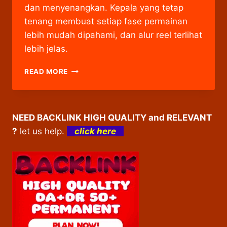
dan menyenangkan. Kepala yang tetap
tenang membuat setiap fase permainan
lebih mudah dipahami, dan alur reel terlihat
lebih jelas.
ANALISIS
READ MORE
KINERJA
SLOT
FIRE
STRIKE
NEED BACKLINK HIGH QUALITY and RELEVANT
2
?
let us help.
click here
MENGGUNAKAN
TEKNIK
OBSERVASI