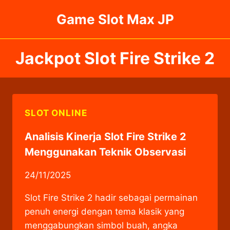
Skip
Game Slot Max JP
to
content
Jackpot Slot Fire Strike 2
SLOT ONLINE
Analisis Kinerja Slot Fire Strike 2
Menggunakan Teknik Observasi
24/11/2025
Slot Fire Strike 2 hadir sebagai permainan
penuh energi dengan tema klasik yang
menggabungkan simbol buah, angka