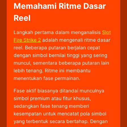
Memahami Ritme Dasar
Reel
Langkah pertama dalam menganalisis
Slot
Fire Strike 2
adalah mengenali ritme dasar
reel. Beberapa putaran berjalan cepat
dengan simbol bernilai tinggi yang sering
muncul, sementara beberapa putaran lain
lebih tenang. Ritme ini membantu
menentukan fase permainan.
Fase aktif biasanya ditandai munculnya
simbol premium atau fitur khusus,
sedangkan fase tenang memberi
kesempatan untuk mencatat pola simbol
yang terbentuk secara bertahap. Dengan