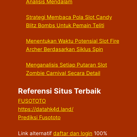
Analisis Mendalam
Strategi Membaca Pola Slot Candy
Blitz Bombs Untuk Pemain Teliti
Menentukan Waktu Potensial Slot Fire
Archer Berdasarkan Siklus Spin
Menganalisis Setiap Putaran Slot
Zombie Carnival Secara Detail
Referensi Situs Terbaik
FUSOTOTO
https://datahk4d.land/
Prediksi Fusototo
Link alternatif
daftar dan login
100%