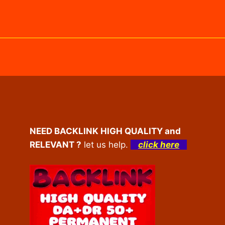
NEED BACKLINK HIGH QUALITY and
RELEVANT ?
let us help.
click here