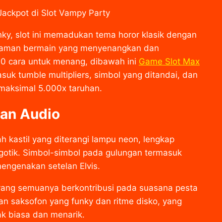
ky, slot ini memadukan tema horor klasik dengan
alaman bermain yang menyenangkan dan
00 cara untuk menang, dibawah ini
Game Slot Max
uk tumble multipliers, simbol yang ditandai, dan
maksimal 5.000x taruhan.
dan Audio
h kastil yang diterangi lampu neon, lengkap
 gotik. Simbol-simbol pada gulungan termasuk
mengenakan setelan Elvis.
, yang semuanya berkontribusi pada suasana pesta
an saksofon yang funky dan ritme disko, yang
k biasa dan menarik.